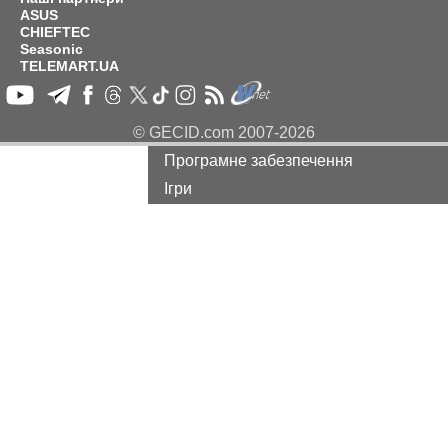
ASUS
Ноутбуки і Планшети
CHIEFTEC
Смартфони
Seasonic
TELEMART.UA
Комунікації
Периферія
© GECID.com 2007-2026
Автоелектроніка
Програмне забезпечення
Ігри