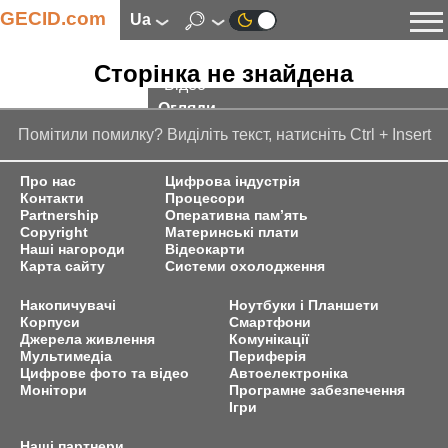
GECID.com
ua
Новини
Сторінка не знайдена
Відео
Огляди
Цифрова індустрія
Помітили помилку? Виділіть текст, натисніть Ctrl + Insert
Процесори
Про нас
Цифрова індустрія
Оперативна пам’ять
Контакти
Процесори
Partnership
Оперативна пам’ять
Материнські плати
Copyright
Материнські плати
Відеокарти
Наші нагороди
Відеокарти
Карта сайту
Системи охолодження
Системи охолодження
Накопичувачі
Накопичувачі
Ноутбуки і Планшети
Корпуси
Смартфони
Корпуси
Джерела живлення
Комунікації
Джерела живлення
Мультимедіа
Периферія
Цифрове фото та відео
Автоелектроніка
Мультимедіа
Монітори
Програмне забезпечення
Ігри
Цифрове фото та відео
Монітори
Наші партнери