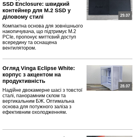
SSD Enclosure: швидкий
контейнер для M.2 SSD у
29.07
діловому стилі
Компактна основа для зовнішнього
накопичувача, що підтримує M.2
PCIe, пропонує миттєвий доступ
всередину та оснащена
вентилятором.
Огляд Vinga Eclipse White:
корпус з акцентом на
продуктивність
28.07
Надійне двокамерне шасі з товстої
сталі, панорамним склом та
вертикальним БЖ. Оптимальна
основа для потужного заліза з
ефективним охолодженням.