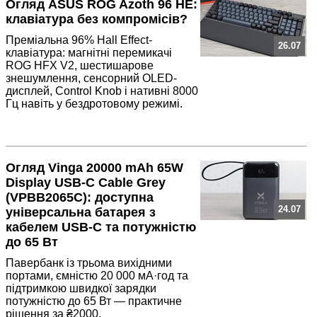
Огляд ASUS ROG Azoth 96 HE:
клавіатура без компромісів?
Преміальна 96% Hall Effect-
26.07
клавіатура: магнітні перемикачі
ROG HFX V2, шестишарове
знешумлення, сенсорний OLED-
дисплей, Control Knob і нативні 8000
Гц навіть у бездротовому режимі.
Огляд Vinga 20000 mAh 65W
Display USB-C Cable Grey
(VPBB2065C): доступна
24.07
універсальна батарея з
кабелем USB-C та потужністю
до 65 Вт
Павербанк із трьома вихідними
портами, ємністю 20 000 мА·год та
підтримкою швидкої зарядки
потужністю до 65 Вт — практичне
рішення за ₴2000.