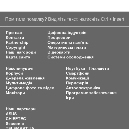
Помітили помилку? Виділіть текст, натисніть Ctrl + Insert
Про нас
Цифрова індустрія
Контакти
Процесори
Partnership
Оперативна пам’ять
Copyright
Материнські плати
Наші нагороди
Відеокарти
Карта сайту
Системи охолодження
Накопичувачі
Ноутбуки і Планшети
Корпуси
Смартфони
Джерела живлення
Комунікації
Мультимедіа
Периферія
Цифрове фото та відео
Автоелектроніка
Монітори
Програмне забезпечення
Ігри
Наші партнери
ASUS
CHIEFTEC
Seasonic
TELEMART.UA