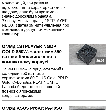
модифікацій, три режими
підключення та характеристики, які
ще донедавна були притаманні
значно дорожчим моделям.
З'ясовуємо, чи справді 1STPLAYER
NEO87 здатна змінити уявлення про
можливості доступних механічних
клавіатур.
Огляд 1STPLAYER NGDP
GOLD 850W: «золотий» 850-
ватний блок живлення в
30.07
компактному корпусі
За ₴6000 можна придбати тихий і
холодний 850-ватник із
сертифікатами 80 PLUS Gold, PPLP
Gold, Cybenetics PLATINUM та
Lambda A, до того ж оснащений
повністю японськими
конденсаторами.
Огляд ASUS ProArt PA40SU