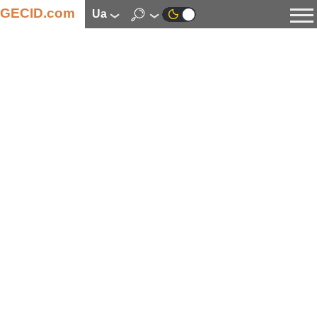
GECID.com
ua
Новини
Відео
Огляди
Цифрова індустрія
Процесори
Оперативна пам’ять
Материнські плати
Відеокарти
Системи охолодження
Накопичувачі
Корпуси
Джерела живлення
Мультимедіа
Цифрове фото та відео
Монітори