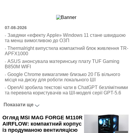
Ноутбуки і Планшети
Смартфони
Комунікації
07-08-2026
Периферія
Завдяки «ефекту Apple» Windows 11 стане швидшою
-
Автоелектроніка
та менш вимогливою до OЗП
Програмне забезпечення
Thermalright випустила компактний блок живлення TR-
-
APFX1000
Ігри
ASUS анонсувала материнську плату TUF Gaming
-
B850M WIFI
Google Chrome вимагатиме близько 20 ГБ вільного
-
місця на диску для роботи локального ШІ
OpenAI зробила текстові чати в ChatGPT безлімітними
-
та перевела користувачів на ШІ-моделі серії GPT-5.6
Показати ще
Огляд MSI MAG FORGE M110R
AIRFLOW: компактний корпус
із продуманою вентиляцією