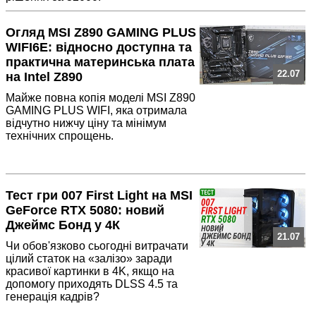
Огляд MSI Z890 GAMING PLUS
WIFI6E: відносно доступна та
практична материнська плата
22.07
на Intel Z890
Майже повна копія моделі MSI Z890
GAMING PLUS WIFI, яка отримала
відчутно нижчу ціну та мінімум
технічних спрощень.
Тест гри 007 First Light на MSI
GeForce RTX 5080: новий
Джеймс Бонд у 4К
21.07
Чи обов'язково сьогодні витрачати
цілий статок на «залізо» заради
красивої картинки в 4K, якщо на
допомогу приходять DLSS 4.5 та
генерація кадрів?