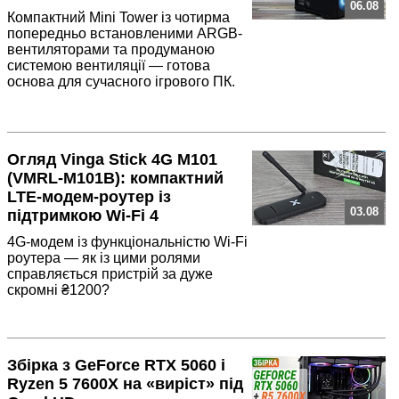
06.08
Компактний Mini Tower із чотирма
попередньо встановленими ARGB-
вентиляторами та продуманою
системою вентиляції — готова
основа для сучасного ігрового ПК.
Огляд Vinga Stick 4G M101
(VMRL-M101B): компактний
LTE-модем-роутер із
03.08
підтримкою Wi-Fi 4
4G-модем із функціональністю Wi-Fi
роутера — як із цими ролями
справляється пристрій за дуже
скромні ₴1200?
Збірка з GeForce RTX 5060 і
Ryzen 5 7600X на «виріст» під