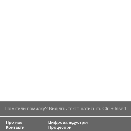
Помітили помилку? Виділіть текст, натисніть Ctrl + Insert
Про нас
Цифрова індустрія
Контакти
Процесори