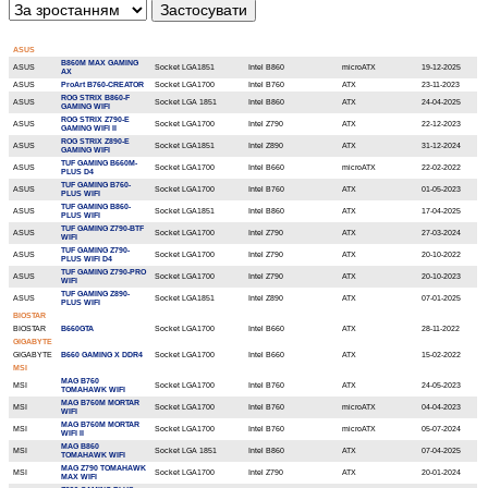
ASUS
B860M MAX GAMING
ASUS
Socket LGA1851
Intel B860
microATX
19-12-2025
AX
ASUS
ProArt B760-CREATOR
Socket LGA1700
Intel B760
ATX
23-11-2023
ROG STRIX B860-F
ASUS
Socket LGA 1851
Intel B860
ATX
24-04-2025
GAMING WIFI
ROG STRIX Z790-E
ASUS
Socket LGA1700
Intel Z790
ATX
22-12-2023
GAMING WIFI II
ROG STRIX Z890-E
ASUS
Socket LGA1851
Intel Z890
ATX
31-12-2024
GAMING WIFI
TUF GAMING B660M-
ASUS
Socket LGA1700
Intel B660
microATX
22-02-2022
PLUS D4
TUF GAMING B760-
ASUS
Socket LGA1700
Intel B760
ATX
01-05-2023
PLUS WIFI
TUF GAMING B860-
ASUS
Socket LGA1851
Intel B860
ATX
17-04-2025
PLUS WIFI
TUF GAMING Z790-BTF
ASUS
Socket LGA1700
Intel Z790
ATX
27-03-2024
WIFI
TUF GAMING Z790-
ASUS
Socket LGA1700
Intel Z790
ATX
20-10-2022
PLUS WIFI D4
TUF GAMING Z790-PRO
ASUS
Socket LGA1700
Intel Z790
ATX
20-10-2023
WIFI
TUF GAMING Z890-
ASUS
Socket LGA1851
Intel Z890
ATX
07-01-2025
PLUS WIFI
BIOSTAR
BIOSTAR
B660GTA
Socket LGA1700
Intel B660
ATX
28-11-2022
GIGABYTE
GIGABYTE
B660 GAMING X DDR4
Socket LGA1700
Intel B660
ATX
15-02-2022
MSI
MAG B760
MSI
Socket LGA1700
Intel B760
ATX
24-05-2023
TOMAHAWK WIFI
MAG B760M MORTAR
MSI
Socket LGA1700
Intel B760
microATX
04-04-2023
WIFI
MAG B760M MORTAR
MSI
Socket LGA1700
Intel B760
microATX
05-07-2024
WIFI II
MAG B860
MSI
Socket LGA 1851
Intel B860
ATX
07-04-2025
TOMAHAWK WIFI
MAG Z790 TOMAHAWK
MSI
Socket LGA1700
Intel Z790
ATX
20-01-2024
MAX WIFI