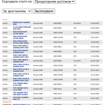
Сортувати статті по:
ASUS
B850M MAX GAMING
ASUS
Socket AM5
AMD B850
microATX
23-08-2025
WIFI
ProArt B850-CREATOR
ASUS
Socket AM5
AMD B850
ATX
30-05-2026
WIFI NEO
ROG CROSSHAIR
ASUS
Socket AM5
AMD X670E
microATX
12-10-2022
X670E GENE
ROG CROSSHAIR
ASUS
Socket AM5
AMD X670E
ATX
04-11-2022
X670E HERO
ROG CROSSHAIR
ASUS
Socket AM5
AMD X870E
ATX
19-05-2026
X870E DARK HERO
ROG STRIX B850-A
ASUS
Socket AM5
AMD B850
ATX
18-04-2026
GAMING WIFI7 NEO
ROG STRIX B850-E
ASUS
Socket AM5
AMD B850
ATX
15-03-2025
GAMING WIFI
ROG STRIX B850-F
ASUS
Socket AM5
AMD B850
ATX
17-06-2026
GAMING WIFI7 NEO
ROG STRIX B850-G
ASUS
Socket AM5
AMD B850
microATX
08-10-2025
GAMING WIFI
ROG STRIX X670E-A
ASUS
Socket AM5
AMD X670E
ATX
26-06-2024
GAMING WIFI
ROG STRIX X670E-F
ASUS
Socket AM5
AMD X670E
ATX
18-01-2023
GAMING WIFI
ROG STRIX X870E-E
ASUS
Socket AM5
AMD X870E
ATX
22-12-2024
GAMING WIFI
ROG STRIX X870E-E
ASUS
Socket AM5
AMD X870E
ATX
11-05-2026
GAMING WIFI7 NEO
TUF GAMING B850-
ASUS
Socket AM5
AMD B850
ATX
01-02-2025
PLUS WIFI
TUF GAMING X870-
ASUS
Socket AM5
AMD X870
ATX
30-09-2024
PLUS WIFI
TUF GAMING X870-
ASUS
Socket AM5
AMD X870
ATX
02-03-2026
PRO WIFI7 W NEO
X870 MAX GAMING
ASUS
Socket AM5
AMD X870
ATX
29-07-2025
WIFI7 W
GIGABYTE