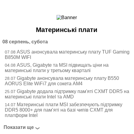
Ноутбуки і Планшети
Смартфони
Комунікації
Материнські плати
Периферія
Автоелектроніка
08 серпень, субота
Програмне забезпечення
ASUS анонсувала материнську плату TUF Gaming
07.08
Ігри
B850M WIFI
ASUS, Gigabyte та MSI підвищать ціни на
04.08
материнські плати у третьому кварталі
Gigabyte анонсувала материнську плату B550
28.07
AORUS Elite WiFi7 для сокета AM4
Gigabyte додала підтримку пам'яті CXMT DDR5 на
25.07
материнські плати Intel та AMD
Материнські плати MSI забезпечують підтримку
14.07
DDR5 8000+ для пам’яті на базі чипів CXMT для
платформ Intel
Показати ще