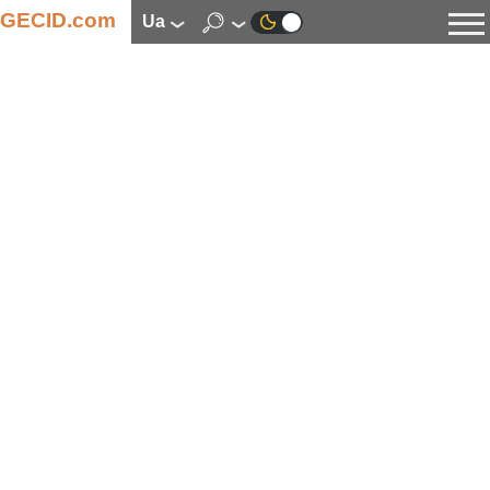
GECID.com
ua
Новини
Відео
Огляди
Цифрова індустрія
Процесори
Оперативна пам’ять
Материнські плати
Відеокарти
Системи охолодження
Накопичувачі
Корпуси
Джерела живлення
Мультимедіа
Цифрове фото та відео
Монітори