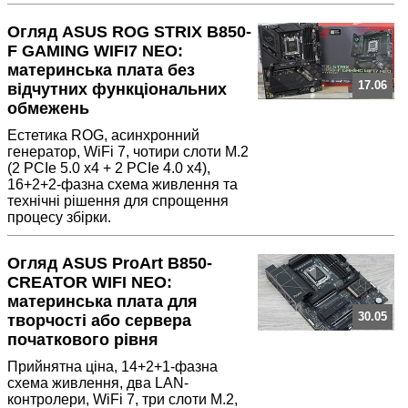
Огляд ASUS ROG STRIX B850-
F GAMING WIFI7 NEO:
материнська плата без
17.06
відчутних функціональних
обмежень
Естетика ROG, асинхронний
генератор, WiFi 7, чотири слоти M.2
(2 PCIe 5.0 x4 + 2 PCIe 4.0 x4),
16+2+2-фазна схема живлення та
технічні рішення для спрощення
процесу збірки.
Огляд ASUS ProArt B850-
CREATOR WIFI NEO:
материнська плата для
30.05
творчості або сервера
початкового рівня
Прийнятна ціна, 14+2+1-фазна
схема живлення, два LAN-
контролери, WiFi 7, три слоти M.2,