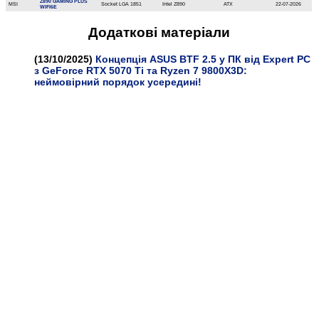
Z890 GAMING PLUS
MSI
Socket LGA 1851
Intel Z890
ATX
22-07-2026
WIFI6E
Додатковi матерiали
(13/10/2025)
Концепція ASUS BTF 2.5 у ПК від Expert PC
з GeForce RTX 5070 Ti та Ryzen 7 9800X3D:
неймовірний порядок усередині!