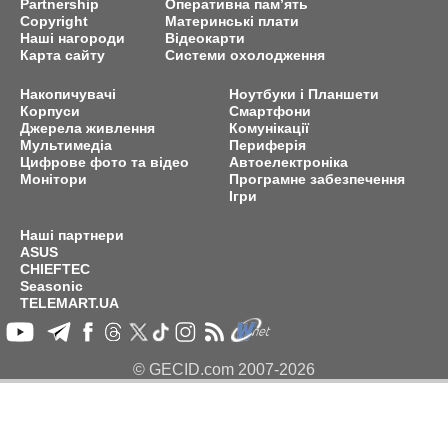
Partnership
Оперативна пам’ять
Copyright
Материнські плати
Наші нагороди
Відеокарти
Карта сайту
Системи охолодження
Накопичувачі
Ноутбуки і Планшети
Корпуси
Смартфони
Джерела живлення
Комунікації
Мультимедіа
Периферія
Цифрове фото та відео
Автоелектроніка
Монітори
Програмне забезпечення
Ігри
Наші партнери
ASUS
CHIEFTEC
Seasonic
TELEMART.UA
© GECID.com 2007-2026