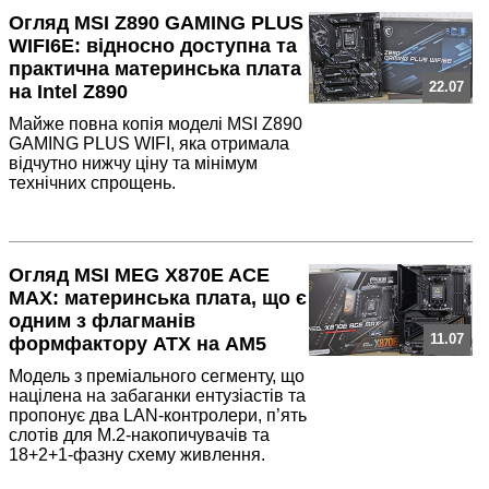
Огляд MSI Z890 GAMING PLUS
WIFI6E: відносно доступна та
практична материнська плата
22.07
на Intel Z890
Майже повна копія моделі MSI Z890
GAMING PLUS WIFI, яка отримала
відчутно нижчу ціну та мінімум
технічних спрощень.
Огляд MSI MEG X870E ACE
MAX: материнська плата, що є
одним з флагманів
11.07
формфактору ATX на AM5
Модель з преміального сегменту, що
націлена на забаганки ентузіастів та
пропонує два LAN-контролери, п’ять
слотів для M.2-накопичувачів та
18+2+1-фазну схему живлення.