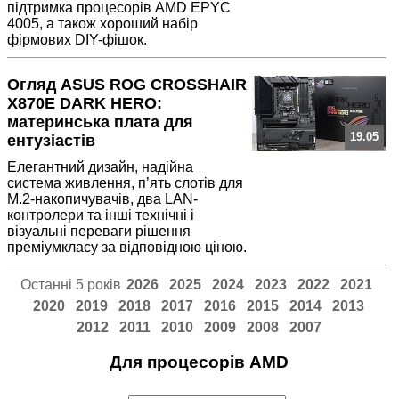
підтримка процесорів AMD EPYC
4005, а також хороший набір
фірмових DIY-фішок.
Огляд ASUS ROG CROSSHAIR
X870E DARK HERO:
материнська плата для
19.05
ентузіастів
Елегантний дизайн, надійна
система живлення, п’ять слотів для
M.2-накопичувачів, два LAN-
контролери та інші технічні і
візуальні переваги рішення
преміумкласу за відповідною ціною.
Останні 5 років
2026
2025
2024
2023
2022
2021
2020
2019
2018
2017
2016
2015
2014
2013
2012
2011
2010
2009
2008
2007
Для процесорів AMD