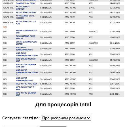
GIGABYTE
B650M GAMING X AX
Socket AM5
AMD B650
microATX
04-12-2023
GIGABYTE
GAMING X AX B650
Socket AM5
AMD B650
ATX
14-04-2023
X670E AORUS
GIGABYTE
Socket AM5
AMD X670E
E-ATX
05-10-2022
MASTER
GIGABYTE
X670E AORUS PRO X
Socket AM5
AMD X670E
ATX
14-12-2023
X870 AORUS ELITE
GIGABYTE
Socket AM5
AMD X870
ATX
26-03-2026
X3D ICE
X870E AORUS ELITE
GIGABYTE
Socket AM5
AMD X870
ATX
20-10-2025
X3D
MSI
B650M GAMING PLUS
MSI
Socket AM5
AMD B650
microATX
10-07-2024
WIFI
B850 GAMING PLUS
MSI
Socket AM5
AMD B850
ATX
18-09-2025
WIFI PZ
B850M GAMING PLUS
MSI
Socket AM5
AMD B850
microATX
06-11-2025
WIFI6E
MAG B650
MSI
Socket AM5
AMD B650
ATX
10-03-2023
TOMAHAWK WIFI
MAG B850
MSI
Socket AM5
AMD B850
ATX
25-03-2025
TOMAHAWK MAX WIFI
MAG B850M MORTAR
MSI
Socket AM5
AMD B850
microATX
24-09-2025
WIFI
MAG X870E GAMING
MSI
Socket AM5
AMD X870E
ATX
21-04-2026
MAX WIFI
MAG X870E
MSI
TOMAHAWK MAX WIFI
Socket AM5
AMD X870E
ATX
08-04-2026
PZ
MAG X870E
MSI
Socket AM5
AMD X870E
ATX
30-06-2025
TOMAHAWK WIFI
MSI
MEG X870E ACE MAX
Socket AM5
AMD X870E
ATX
11-07-2026
MPG B850 EDGE TI
MSI
Socket AM5
AMD B850
ATX
26-05-2025
WIFI
MPG X870E CARBON
MSI
Socket AM5
AMD X870E
ATX
11-11-2024
WIFI
Для процесорів Intel
Сортувати статті по: