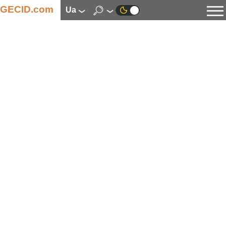
GECID.com
ua
Новини
Відео
Огляди
Цифрова індустрія
Процесори
Оперативна пам’ять
Материнські плати
Відеокарти
Системи охолодження
Накопичувачі
Корпуси
Джерела живлення
Мультимедіа
Цифрове фото та відео
Монітори