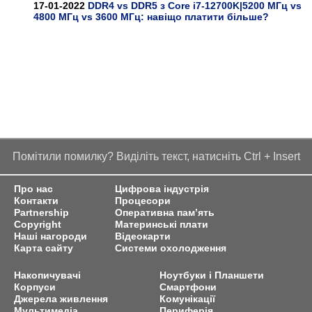
17-01-2022
DDR4 vs DDR5 з Core i7-12700K|5200 МГц vs
4800 МГц vs 3600 МГц: навіщо платити більше?
Помітили помилку? Виділіть текст, натисніть Ctrl + Insert
Про нас
Цифрова індустрія
Контакти
Процесори
Partnership
Оперативна пам’ять
Copyright
Материнські плати
Наші нагороди
Відеокарти
Карта сайту
Системи охолодження
Накопичувачі
Ноутбуки і Планшети
Корпуси
Смартфони
Джерела живлення
Комунікації
Мультимедіа
Периферія