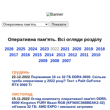
Ноутбуки і Планшети
Смартфони
Комунікації
Периферія
Автоелектроніка
Оперативна пам’ять. Всі огляди розділу
Програмне забезпечення
Ігри
2026
2025
2024
2023
2022
2021
2020
2019
2018
2017
2016
2015
2014
2013
2012
2011
2010
2009
2008
2007
грудень
22-12-2022
Порівняння 16 vs 32 ГБ DDR4-3600. Скільки
треба оперативки у 2022 році? Тест з Palit GeForce
RTX 3060 Ti
листопад
15-11-2022
Огляд комплекту оперативної пам'яті DDR5-
6000 Kingston FURY Beast RGB (KF560C36BBEAK2-32)
об'ємом 32 ГБ: AMD EXPO і зменшені затримки