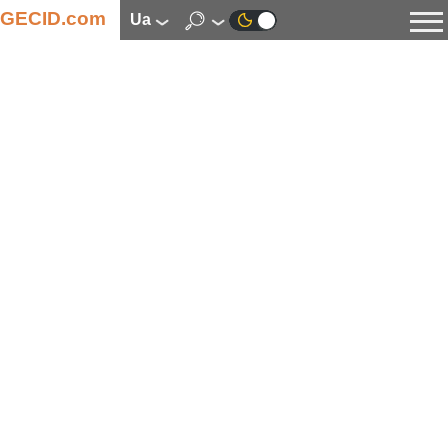
GECID.com
ua
Новини
Відео
Огляди
Цифрова індустрія
Процесори
Оперативна пам’ять
Материнські плати
Відеокарти
Системи охолодження
Накопичувачі
Корпуси
Джерела живлення
Мультимедіа
Цифрове фото та відео
Монітори