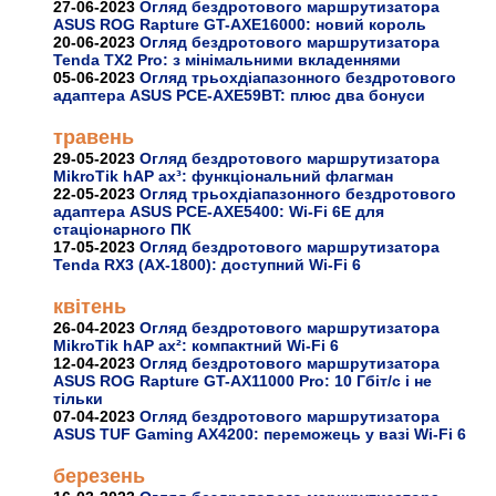
27-06-2023
Огляд бездротового маршрутизатора
ASUS ROG Rapture GT-AXE16000: новий король
20-06-2023
Огляд бездротового маршрутизатора
Tenda TX2 Pro: з мінімальними вкладеннями
05-06-2023
Огляд трьохдіапазонного бездротового
адаптера ASUS PCE-AXE59BT: плюс два бонуси
травень
29-05-2023
Огляд бездротового маршрутизатора
MikroTik hAP ax³: функціональний флагман
22-05-2023
Огляд трьохдіапазонного бездротового
адаптера ASUS PCE-AXE5400: Wi-Fi 6E для
стаціонарного ПК
17-05-2023
Огляд бездротового маршрутизатора
Tenda RX3 (AX-1800): доступний Wi-Fi 6
квітень
26-04-2023
Огляд бездротового маршрутизатора
MikroTik hAP ax²: компактний Wi-Fi 6
12-04-2023
Огляд бездротового маршрутизатора
ASUS ROG Rapture GT-AX11000 Pro: 10 Гбіт/с і не
тільки
07-04-2023
Огляд бездротового маршрутизатора
ASUS TUF Gaming AX4200: переможець у вазі Wi-Fi 6
березень