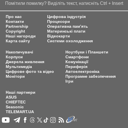
Помітили помилку? Виділіть текст, натисніть Ctrl + Insert
Про нас
Цифрова індустрія
Контакти
Процесори
Partnership
Оперативна пам’ять
Copyright
Материнські плати
Наші нагороди
Відеокарти
Карта сайту
Системи охолодження
Накопичувачі
Ноутбуки і Планшети
Корпуси
Смартфони
Джерела живлення
Комунікації
Мультимедіа
Периферія
Цифрове фото та відео
Автоелектроніка
Монітори
Програмне забезпечення
Ігри
Наші партнери
ASUS
CHIEFTEC
Seasonic
TELEMART.UA