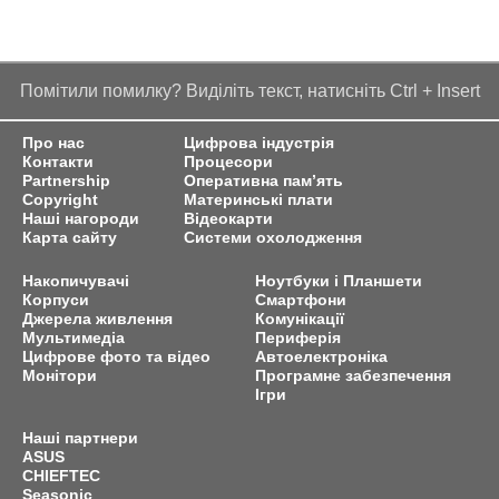
Помітили помилку? Виділіть текст, натисніть Ctrl + Insert
Про нас
Цифрова індустрія
Контакти
Процесори
Partnership
Оперативна пам’ять
Copyright
Материнські плати
Наші нагороди
Відеокарти
Карта сайту
Системи охолодження
Накопичувачі
Ноутбуки і Планшети
Корпуси
Смартфони
Джерела живлення
Комунікації
Мультимедіа
Периферія
Цифрове фото та відео
Автоелектроніка
Монітори
Програмне забезпечення
Ігри
Наші партнери
ASUS
CHIEFTEC
Seasonic