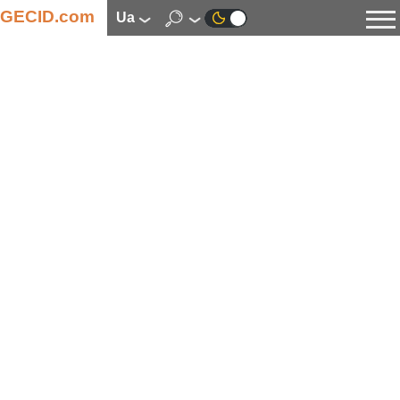
GECID.com
ua
Новини
Відео
Огляди
Цифрова індустрія
Процесори
Оперативна пам’ять
Материнські плати
Відеокарти
Системи охолодження
Накопичувачі
Корпуси
Джерела живлення
Мультимедіа
Цифрове фото та відео
Монітори