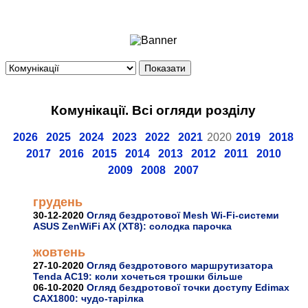
Ноутбуки і Планшети
Смартфони
Комунікації
Периферія
Автоелектроніка
Комунікації. Всі огляди розділу
Програмне забезпечення
Ігри
2026
2025
2024
2023
2022
2021
2020
2019
2018
2017
2016
2015
2014
2013
2012
2011
2010
2009
2008
2007
грудень
30-12-2020
Огляд бездротової Mesh Wi-Fi-системи
ASUS ZenWiFi AX (XT8): солодка парочка
жовтень
27-10-2020
Огляд бездротового маршрутизатора
Tenda AC19: коли хочеться трошки більше
06-10-2020
Огляд бездротової точки доступу Edimax
CAX1800: чудо-тарілка