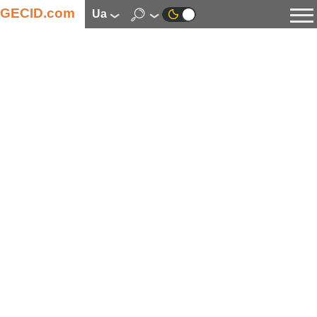
GECID.com
ua
Новини
Відео
Огляди
Цифрова індустрія
Процесори
Оперативна пам’ять
Материнські плати
Відеокарти
Системи охолодження
Накопичувачі
Корпуси
Джерела живлення
Мультимедіа
Цифрове фото та відео
Монітори