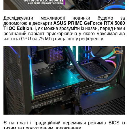
Досліджувати можливості новинки будемо за
допомогою відеокарти
ASUS PRIME GeForce RTX 5060
Ti OC Edition
. І, як можна зрозуміти із назви, перед нами
розігнаний варіант прискорювача у якого максимальна
частота GPU на 75 МГц вища ніж у референсу.
Є на платі і традиційний перемикач режимів BIOS із
тихим та продуктивним положенням.