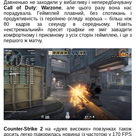
Давненько не заходили у вибагливу і непередбачувану
Call of Duty: Warzone
, але цього разу вона нас
порадувала. Геймплей плавний, без спотикань і
продуктивність із героїнею огляду хороша – більш ніж
80 кадрів за секунду в середньому. Навіть
«екстремальний» пресет графіки не зміг завадити
комфортному і приємному з усіх сторін геймплею, і це з
першого ж матчу.
Counter-Strike 2
на «дуже високих» повзунках також
досить легко підкорилась новинці із частотою у 170 FPS