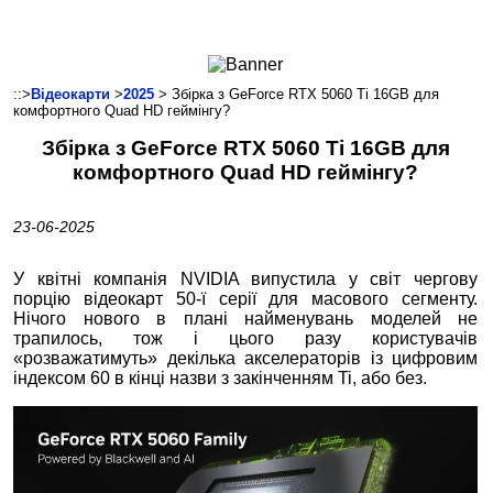
Ноутбуки і Планшети
Смартфони
Комунікації
::>
Відеокарти
>
2025
> Збірка з GeForce RTX 5060 Ti 16GB для
комфортного Quad HD геймінгу?
Периферія
Збірка з GeForce RTX 5060 Ti 16GB для
Автоелектроніка
комфортного Quad HD геймінгу?
Програмне забезпечення
Ігри
23-06-2025
У квітні компанія NVIDIA випустила у світ чергову
порцію відеокарт 50-ї серії для масового сегменту.
Нічого нового в плані найменувань моделей не
трапилось, тож і цього разу користувачів
«розважатимуть» декілька акселераторів із цифровим
індексом 60 в кінці назви з закінченням Ti, або без.