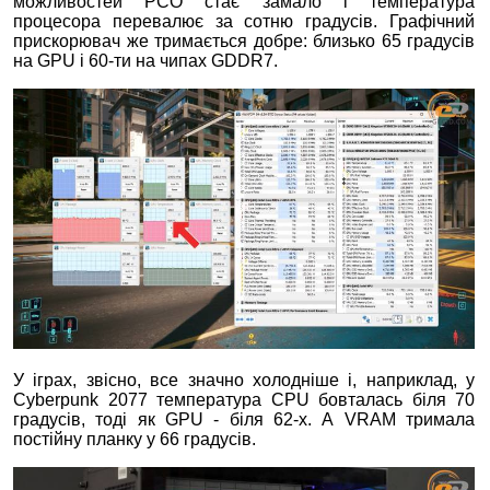
можливостей РСО стає замало і температура
процесора перевалює за сотню градусів. Графічний
прискорювач же тримається добре: близько 65 градусів
на GPU і 60-ти на чипах GDDR7.
У іграх, звісно, все значно холодніше і, наприклад, у
Cyberpunk 2077 температура CPU бовталась біля 70
градусів, тоді як GPU - біля 62-х. А VRAM тримала
постійну планку у 66 градусів.