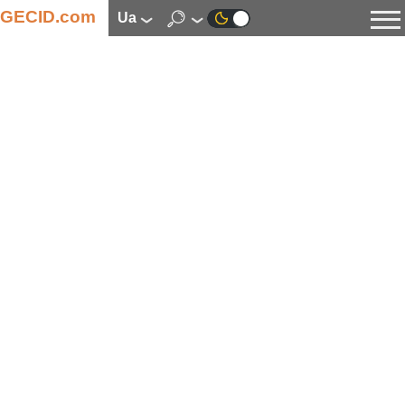
GECID.com
ua
Новини
Відео
Огляди
Цифрова індустрія
Процесори
Оперативна пам’ять
Материнські плати
Відеокарти
Системи охолодження
Накопичувачі
Корпуси
Джерела живлення
Мультимедіа
Цифрове фото та відео
Монітори