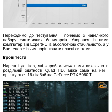
Переходимо до тестування і почнемо з невеликого
набору синтетичних бенчмарків. Упорався із ними
комп’ютер від ExpertPC із абсолютною стабільністю, а у
Вас тепер є із чим порівнювати власні системи.
Ігрові тести
Нарешті до ігор, які «пробігались» нами виключно в
роздільній здатності Quad HD, адже саме на неї і
орієнтується 16-гігабайтна GeForce RTX 5060 Ti.