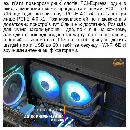
аж п’яти повнорозмірних слотів PCI-Express, один з
яких, армований і може працювати в режимі PCI-E 5.0
x16, ще один використовує PCI-E 4.0 x4, а останні три
лише PCI-E 4.0 x1. Тож можливостей по підключенню
додаткових пристроїв тут більш ніж достатньо. Роз’ємів
для NVMe накопичувачів – два, по 4 лінії на кожному,
але один із них відповідає стандарту п’ятого покоління,
а інший – четвертого. Ще на платі присутні досить
швидкі порти USB до 20 гігабіт за секунду і Wi-Fi 6E зі
зручними антенними фіксаторами.