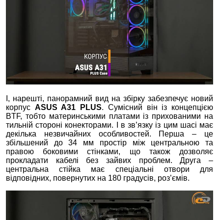
І, нарешті, панорамний вид на збірку забезпечує новий
корпус
ASUS A31 PLUS
. Сумісний він із концепцією
BTF, тобто материнськими платами із прихованими на
тильній стороні конекторами. І в зв’язку із цим шасі має
декілька незвичайних особливостей. Перша – це
збільшений до 34 мм простір між центральною та
правою боковими стінками, що також дозволяє
прокладати кабелі без зайвих проблем. Друга –
центральна стійка має спеціальні отвори для
відповідних, повернутих на 180 градусів, роз’ємів.