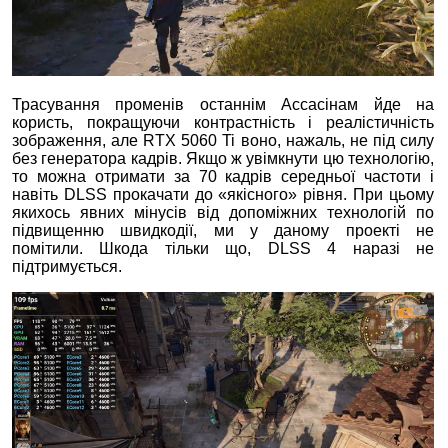
Трасування променів останнім Ассасінам йде на
користь, покращуючи контрастність і реалістичність
зображення, але RTX 5060 Ti воно, нажаль, не під силу
без генератора кадрів. Якщо ж увімкнути цю технологію,
то можна отримати за 70 кадрів середньої частоти і
навіть DLSS прокачати до «якісного» рівня. При цьому
якихось явних мінусів від допоміжних технологій по
підвищенню швидкодії, ми у даному проекті не
помітили. Шкода тільки що, DLSS 4 наразі не
підтримується.