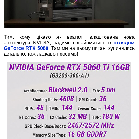
Тим, кому цікаво як взагалі влаштована нова
архітектура NVIDIA, радимо ознайомитись із
оглядом
GeForce RTX 5080
. Там ми на цьому питані зупинялись
детально, тож ласкаво просимо!