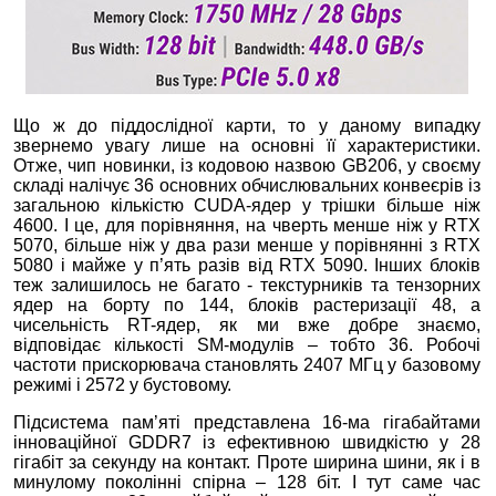
Що ж до піддослідної карти, то у даному випадку
звернемо увагу лише на основні її характеристики.
Отже, чип новинки, із кодовою назвою GB206, у своєму
складі налічує 36 основних обчислювальних конвеєрів із
загальною кількістю CUDA-ядер у трішки більше ніж
4600. І це, для порівняння, на чверть менше ніж у RTX
5070, більше ніж у два рази менше у порівнянні з RTX
5080 і майже у п’ять разів від RTX 5090. Інших блоків
теж залишилось не багато - текстурників та тензорних
ядер на борту по 144, блоків растеризації 48, а
чисельність RT-ядер, як ми вже добре знаємо,
відповідає кількості SM-модулів – тобто 36. Робочі
частоти прискорювача становлять 2407 МГц у базовому
режимі і 2572 у бустовому.
Підсистема пам’яті представлена 16-ма гігабайтами
інноваційної GDDR7 із ефективною швидкістю у 28
гігабіт за секунду на контакт. Проте ширина шини, як і в
минулому поколінні спірна – 128 біт. І тут саме час