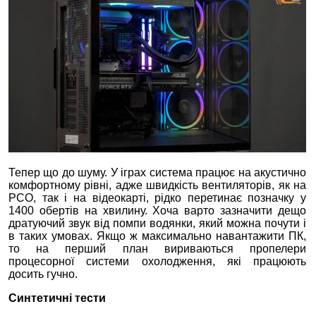
Тепер що до шуму. У іграх система працює на акустично
комфортному рівні, адже швидкість вентиляторів, як на
РСО, так і на відеокарті, рідко перетинає позначку у
1400 обертів на хвилину. Хоча варто зазначити дещо
дратуючий звук від помпи водянки, який можна почути і
в таких умовах. Якщо ж максимально навантажити ПК,
то на перший план вириваються пропелери
процесорної системи охолодження, які працюють
досить гучно.
Синтетичні тести