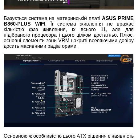
Базується система на материнській платі
ASUS PRIME
B860-PLUS WIFI
. Її система живлення не вражає
кількістю фаз живлення, їх всього 11, але для
підібраного процесора і цього цілком достатньо. Плюс,
основні елементи зони VRM накриті вселяючими довіру
досить масивними радіаторами.
Основною ж особливістю цього ATX рішення є наявність