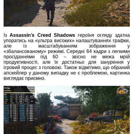
Із
Assassin’s Creed Shadows
героїня огляду здатна
упоратись на «ультра високих» налаштуваннях графки,
але із масштабуванням зображення у
«збалансованому» режимі. Середні 64 кадри з легкими
просіданнями під 60 – звісно не межа мрій
продуктивності, але їх достатньо для занурення у
ігровий процес з головою. Також відмітимо, що обраний
апскейлер у даному випадку не є проблемою, картинка
виглядає приємно.