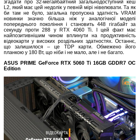
згадати про 32-мегайбайтний загальнодоступний кеш
L2, який має цей недолік у певній мірі нівелювати. Та як
би там не було, загальна пропускна здатність VRAM
новинки значно більша ніж у аналогічної моделі
попереднього покоління і становить 448 гігабайт за
секунду проти 288 у RTX 4060 Ti. І цей факт має
найпозитивнішим чином вплинути на продуктивність
відеокарти у високих роздільних здатностях. Останнє,
що залишилося – це TDP карти. Обмежено його
планкою у 180 Вт, що ніби і не мало, але і не багато.
ASUS PRIME GeForce RTX 5060 Ti 16GB GDDR7 OC
Edition