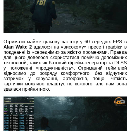
Отримати майже цільову частоту у 60 середніх FPS в
Alan Wake 2
вдалося на «високому» пресеті графіки в
поєднанні із «середніми» за якістю променями. Правда
для цього довелося скористатися поміччю допоміжних
технологій, таких як базовий фрейм-генератор та DLSS
у положенні «продуктивність». Отриманий геймплей
відносимо до розряду комфортного, без відчутних
затримок у керуванні, артефактів, тощо. Чіткість
картинки можливо влаштує не кожного, але нам вона
здалася прийнятною.