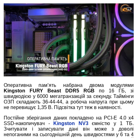
Оперативна пам’ять набрана двома модулями
Kingston FURY Beast DDR5 RGB
по 16 ГБ, зі
швидкодією у 6000 мегатранзакцій за секунду. Таймінги
ОЗП складають 36-44-44, а робоча напруга при цьому
не перевищує 1,35 В. Підсвітка тут теж в наявності.
Постійне зберігання даних покладено на PCI-E 4.0 x4
SSD-накопичувач -
Kingston NV3
ємністю у 1 ТБ.
Зчитувати і записувати дані він може з доволі
непоганими на сьогоднішній день швидкостями у 6 та 4