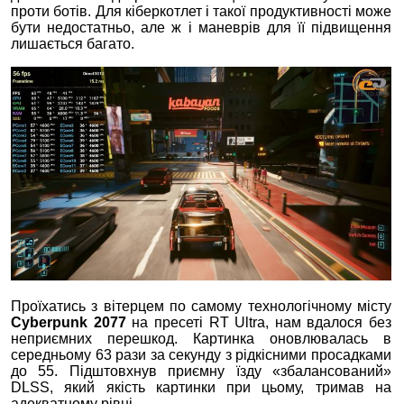
проти ботів. Для кіберкотлет і такої продуктивності може
бути недостатньо, але ж і маневрів для її підвищення
лишається багато.
Проїхатись з вітерцем по самому технологічному місту
Cyberpunk 2077
на пресеті RT Ultra, нам вдалося без
неприємних перешкод. Картинка оновлювалась в
середньому 63 рази за секунду з рідкісними просадками
до 55. Підштовхнув приємну їзду «збалансований»
DLSS, який якість картинки при цьому, тримав на
адекватному рівні.