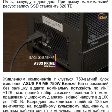
ГБ за секунду відповідно. При цьому максимальний
ресурс запису SSD становить 320 ТБ.
Живленням компонентів піклується 750-ватний блок
живлення
ASUS PRIME 750W Bronze
. Він спроможний
без залишку віддати номінальну потужність по лінії
+12В, має повний набір захисних технологій і може
працювати у широкому діапазоні вхідної напруги від 100
до 240 В. Всередині знаходиться надійний 135-мм
вентилятор на подвійному кульковому підшипнику, а
система кабелів хоч і не модульна, але самі кабелі з