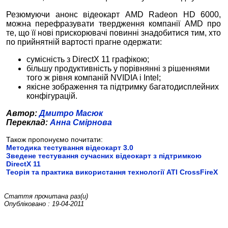
Резюмуючи анонс відеокарт AMD Radeon HD 6000,
можна перефразувати твердження компанії AMD про
те, що її нові прискорювачі повинні знадобитися тим, хто
по прийнятній вартості прагне одержати:
сумісність з DirectХ 11 графікою;
більшу продуктивність у порівнянні з рішеннями
того ж рівня компаній NVIDIA і Intel;
якісне зображення та підтримку багатодисплейних
конфігурацій.
Автор:
Дмитро Масюк
Переклад:
Анна Смірнова
Також пропонуємо почитати:
Методика тестування відеокарт 3.0
Зведене тестування сучасних відеокарт з підтримкою
DirectX 11
Теорія та практика використання технології ATI CrossFireХ
Стаття прочитана
раз(и)
Опубліковано : 19-04-2011