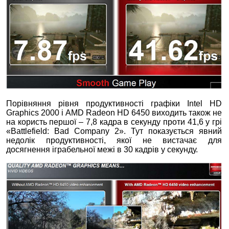
Порівняння рівня продуктивності графіки Intel HD
Graphics 2000 і AMD Radeon HD 6450 виходить також не
на користь першої – 7,8 кадра в секунду проти 41,6 у грі
«Battlefield: Bad Company 2». Тут показується явний
недолік продуктивності, якої не вистачає для
досягнення іграбельної межі в 30 кадрів у секунду.