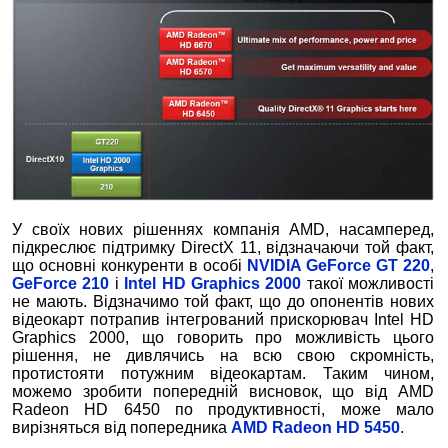
У своїх нових рішеннях компанія AMD, насамперед,
підкреслює підтримку DirectХ 11, відзначаючи той факт,
що основні конкуренти в особі
NVIDIA GeForce GT 220
,
GeForce 210
і
Intel HD Graphics 2000
такої можливості
не мають. Відзначимо той факт, що до опонентів нових
відеокарт потрапив інтегрований прискорювач Intel HD
Graphics 2000, що говорить про можливість цього
рішення, не дивлячись на всю свою скромність,
протистояти потужним відеокартам. Таким чином,
можемо зробити попередній висновок, що від AMD
Radeon HD 6450 по продуктивності, може мало
вирізняться від попередника
AMD Radeon HD 5450
.