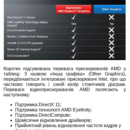
Коротко підсумована перевага прискорювачів AMD у
таблиці. З назвою «Інша графіка» (Other Graphics),
передбачаються інтегровані прискорювачі Intel, про що
частково говорить і синій колір стовпчиків діаграм.
Переваги відеоприскорювачів AMD полягають у
наступному:
Підтримка DirectХ 11;
Підтримка технології AMD Eyefinity;
Підтримка DirectСompute;
Щомісячне відновлення драйверів;
Прийнятний рівень відновлення частоти кадрів у