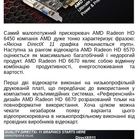
Самий малопотужний прискорювач AMD Radeon HD
6450 компанія AMD дуже тонко характеризує фразою:
«
Якісна DirectХ 11 графіка починається тут».
Наступна за рангом відеокарта AMD Radeon HD 6570
оцінюється як максимально багатобічний і недорогий
продукт. AMD Radeon HD 6670 являє собою відмінну
комбінацію продуктивності, енергоспоживання та
вартості.
Перші дві відеокарти виконані на низькопрофільній
друкованій платі, що передбачає до використання у
компактних мультимедійних системах. «Референсний»
дизайн AMD Radeon HD 6670 розрахований тільки на
повноформатне використання. Хоча цілком можна
чекати незабаром появу варіанта цього
відеоприскорювача в низькопрофільному виконанні від
провідних виробників відеокарт.