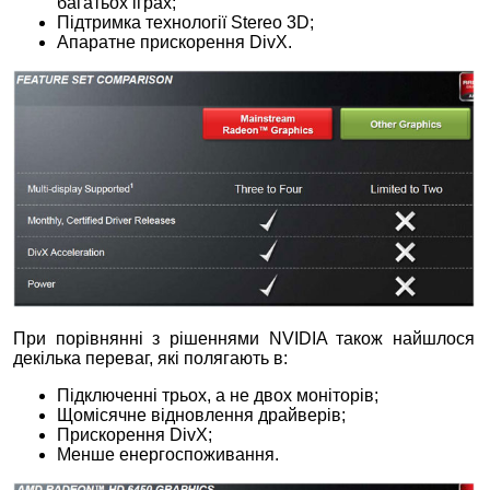
багатьох іграх;
Підтримка технології Stereo 3D;
Апаратне прискорення DivХ.
При порівнянні з рішеннями NVIDIA також найшлося
декілька переваг, які полягають в:
Підключенні трьох, а не двох моніторів;
Щомісячне відновлення драйверів;
Прискорення DivХ;
Менше енергоспоживання.