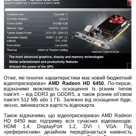
Отже, які технічні характеристики має новий бюджетний
відеоприскорювач
AMD Radeon HD 6450
. По-перше,
відзначимо можливість оснащення їх різним типом
пам'яті – від DDR3 до GDDR5, а також різним об'ємом
пам'яті 512 МБ або 1 ГБ. Залежно від оснащення буде,
звісно, змінюватися вартість відеокарти.
Також відзначимо, що відеоприскорювач AMD Radeon
HD 6450 має підтримку всіх сучасних відеовиходів:
HDMI 1.4, DisplayРort 1.2, DVI і VGA. Під
«референсним» дизайном передбачається наявність