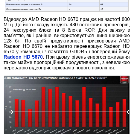
Максимальне енергоспоживання, Вт
64
66
Споживання в режимі простою, Вт
-
12
Відеоядро AMD Radeon HD 6670 працює на частоті 800
МГц. До його складу входять 480 потокових процесорів,
24 текстурних блоки та 8 блоків ROP. Для зв'язку з
пам'яттю, як і раніше, використовується шина шириною
128 біт. По своїй продуктивності прискорювач AMD
Radeon HD 6670 не набагато перевершує Radeon HD
6570 у комбінації з пам'яттю GDDR5 і попередній йому
Radeon HD 5670
.
При цьому рівень енергоспоживання
також майже пропорційний продуктивності, з невеликою
перевагою відеоприскорювачів нового покоління.