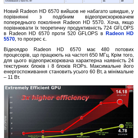
Споживання у простої, Вт
-
-
11
10
Новий Radeon HD 6570 вийшов не набагато швидше, у
порівнянні з подібним відеоприскорювачем
попереднього покоління Radeon HD 5570. Хоча, якщо
порівнювати їх теоретичну продуктивність 724
GFLOPS
в Radeon HD 6570 проти 520 GFLOPS в
Radeon HD
5570
, то прогрес є.
Відеоядро Radeon HD 6570 має 480 потових
процесорів, що працюють на частоті 650 МГц. Крім того,
для цього відеоприскорювача характерна наявність 24
текстурних блоків і 8 блоків ROPs. Максимальне його
енергоспоживання становить усього 60 Вт, а мінімальне
– 11 Вт.