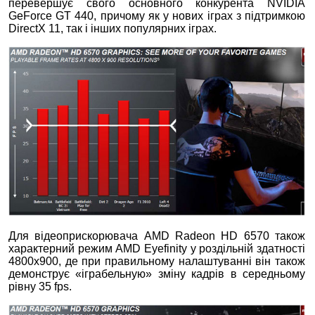
перевершує свого основного конкурента NVIDIA
GeForce GT 440, причому як у нових іграх з підтримкою
DirectХ 11, так і інших популярних іграх.
Для відеоприскорювача AMD Radeon HD 6570 також
характерний режим AMD Eyefinity у роздільній здатності
4800x900, де при правильному налаштуванні він також
демонструє «іграбельную» зміну кадрів в середньому
рівну 35 fps.