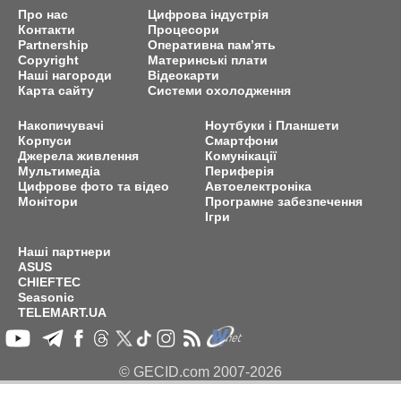
Про нас
Цифрова індустрія
Контакти
Процесори
Partnership
Оперативна пам’ять
Copyright
Материнські плати
Наші нагороди
Відеокарти
Карта сайту
Системи охолодження
Накопичувачі
Ноутбуки і Планшети
Корпуси
Смартфони
Джерела живлення
Комунікації
Мультимедіа
Периферія
Цифрове фото та відео
Автоелектроніка
Монітори
Програмне забезпечення
Ігри
Наші партнери
ASUS
CHIEFTEC
Seasonic
TELEMART.UA
© GECID.com 2007-2026