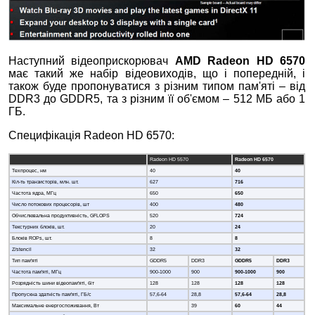
Наступний відеоприскорювач
AMD Radeon HD 6570
має такий же набір відеовиходів, що і попередній, і
також буде пропонуватися з різним типом пам'яті – від
DDR3 до GDDR5, та з різним її об'ємом – 512 МБ або 1
ГБ.
Специфікація Radeon HD 6570:
Radeon HD 5570
Radeon HD 6570
Техпроцес, нм
40
40
Кіл-ть транзисторів, млн. шт.
627
716
Частота ядра, МГц
650
650
Число потокових процесорів, шт
400
480
Обчислювальна продуктивність, GFLOPS
520
724
Текстурних блоків, шт.
20
24
Блоків ROPs, шт.
8
8
Z/stencil
32
32
Тип пам'яті
GDDR5
DDR3
GDDR5
DDR3
Частота пам'яті, МГц
900-1000
900
900-1000
900
Розрядність шини відеопам'яті, біт
128
128
128
128
Пропускна здатність пам'яті, ГБ/c
57,6-64
28,8
57,6-64
28,8
Максимальне енергоспоживання, Вт
39
60
44