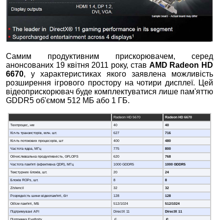
Самим продуктивним прискорювачем, серед
анонсованих 19 квітня 2011 року, став
AMD Radeon HD
6670
, у характеристиках якого заявлена можливість
розширення ігрового простору на чотири дисплеї. Цей
відеоприскорювач буде комплектуватися лише пам'яттю
GDDR5 об'ємом 512 МБ або 1 ГБ.
Radeon HD 5670
Radeon HD 6670
Техпроцес, нм
40
40
Кіл-ть транзисторів, млн. шт.
627
716
Кіл-ть потокових процесорів, шт
400
480
Частота ядра, МГц
775
800
Обчислювальна продуктивність, GFLOPS
620
768
Частота пам'яті (ефективна QDR), МГц
1000 GDDR5
1000 GDDR5
Текстурних блоків, шт.
20
24
Блоків ROPs, шт.
8
8
Z/stencil
32
32
Розрядність шини відеопам'яті, біт
128
128
Об'єм пам'яті, МБ
512/1024
512/1024
Підтримувані API
DirectХ 11
DirectХ 11
Підтримка Eyefinity
Є
Є