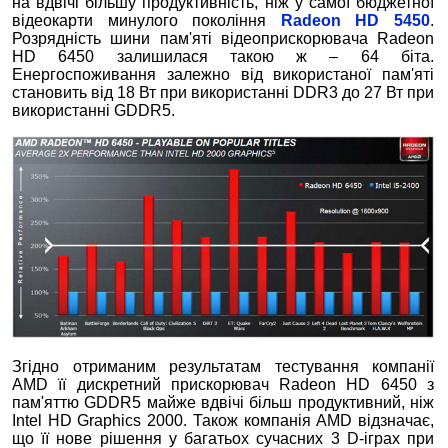
на вдвічі більшу продуктивність, ніж у самої бюджетної
відеокарти минулого покоління
Radeon HD 5450
.
Розрядність шини пам'яті відеоприскорювача Radeon
HD 6450 залишилася такою ж – 64 біта.
Енергоспоживання залежно від використаної пам'яті
становить від 18 Вт при використанні DDR3 до 27 Вт при
використанні GDDR5.
Згідно отриманим результатам тестування компанії
AMD її дискретний прискорювач Radeon HD 6450 з
пам'яттю GDDR5 майже вдвічі більш продуктивний, ніж
Intel HD Graphics 2000. Також компанія AMD відзначає,
що її нове рішення у багатьох сучасних 3 D-іграх при