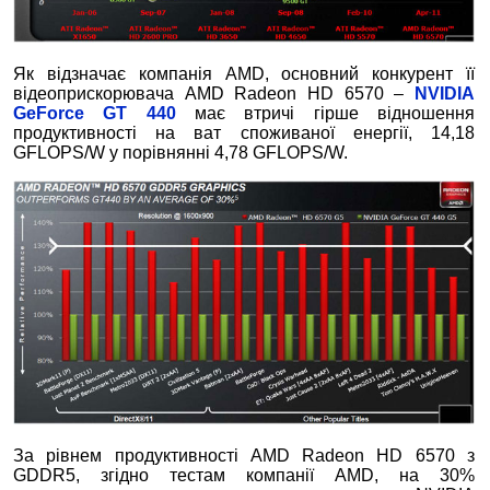
Як відзначає компанія AMD, основний конкурент її
відеоприскорювача AMD Radeon HD 6570 –
NVIDIA
GeForce GT 440
має втричі гірше відношення
продуктивності на ват споживаної енергії, 14,18
GFLOPS/W у порівнянні 4,78 GFLOPS/W.
За рівнем продуктивності AMD Radeon HD 6570 з
GDDR5, згідно тестам компанії AMD, на 30%