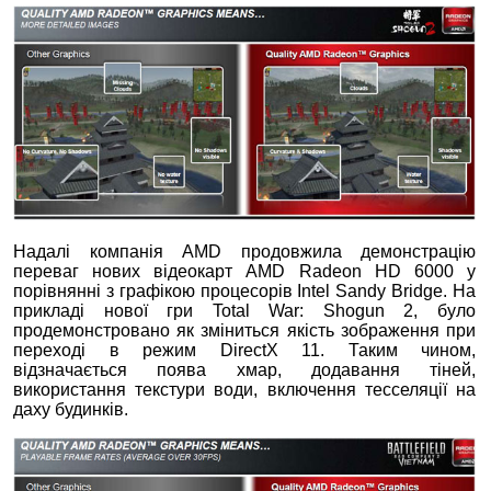
Надалі компанія AMD продовжила демонстрацію
переваг нових відеокарт AMD Radeon HD 6000 у
порівнянні з графікою процесорів Intel Sandy Bridge. На
прикладі нової гри Total War: Shogun 2, було
продемонстровано як зміниться якість зображення при
переході в режим DirectХ 11. Таким чином,
відзначається поява хмар, додавання тіней,
використання текстури води, включення тесселяції на
даху будинків.