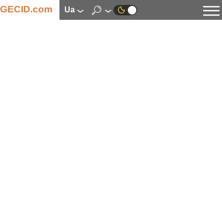
GECID.com
ua
Новини
Відео
Огляди
Цифрова індустрія
Процесори
Оперативна пам’ять
Материнські плати
Відеокарти
Системи охолодження
Накопичувачі
Корпуси
Джерела живлення
Мультимедіа
Цифрове фото та відео
Монітори