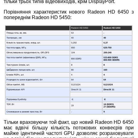
тільки трьох типів відеовиходів, крім DisplayРort.
Порівняння характеристик нового Radeon HD 6450 з
попереднім Radeon HD 5450:
Radeon HD 5450
Radeon HD 6450
Площа чіпа, кв. мм.
53
-
Техпроцес, нм
40
40
Кількість транзисторів, млрд. шт.
0,292
0,37
Частота ядра, МГц
650
625-750
Обчислювальна продуктивність, GFLOPS
104
200-240
Частота пам'яті (ефективна QDR), МГц
533-800 DDR3
800 DDR3
800-900 GDDR5
Текстурних блоків, шт.
8
8
Шейдерних процесорів, шт.
80
160
Блоків ROPs, шт.
4
4
Розрядність шини відеопам'яті, біт
64
64
Об'єм пам'яті, МБ
512/1024
512/1024
Підтримувані API
DirectХ 11
DirectХ 11
Підтримка Eyefinity
Є
Є
TDP, Вт
18 (DDR3)
19
27 (GDDR5)
Споживання в режимі простою, Вт
-
9
Тільки враховуючи той факт, що новий Radeon HD 6450
має вдвічі більшу кількість потокових конвеєрів при
майже ідентичній частоті GPU дозволяє розраховувати