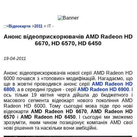
Ноутбуки і Планшети
Смартфони
Комунікації
::>
Відеокарти
>
2011
> IT -
Периферія
Анонс відеоприскорювачів AMD Radeon HD
Автоелектроніка
6670, HD 6570, HD 6450
Програмне забезпечення
Ігри
19-04-2011
Анонс відеоприскорювачів нової серії AMD Radeon HD
6000 почався з «топових» модифікацій. Нагадаємо, що
ще в жовтні проводився анонс серії
AMD Radeon HD
6800
, а в середині грудня - серії
AMD Radeon HD 6900
. І
ось тільки 19 квітня черга дійшла до бюджетного і
масового сегмента відеокарт нового покоління AMD
Radeon HD 6000. Тому сьогодні мова піде про нові
відеокарти
AMD Radeon HD 6670
,
AMD Radeon HD
6570
і
AMD Radeon HD 6450
. І сьогодні ми зможемо
зрозуміти, яким чином позиціонує компанія AMD свої
нові рішення та наскільки вони амбіційні.