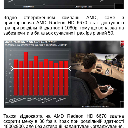
Згідно ствердженням компанії AMD, саме з
прискорювача AMD Radeon HD 6670 стає доступною
гра при роздільній здатності 1080p, тому що вона здатна
забезпечити в багатьох сучасних іграх fps рівний 50.
Також відеокарта на AMD Radeon HD 6670 здатна
скорити межу в 30 fps в іграх при роздільній здатності
4800х900, але без активації налаштувань згладжування.