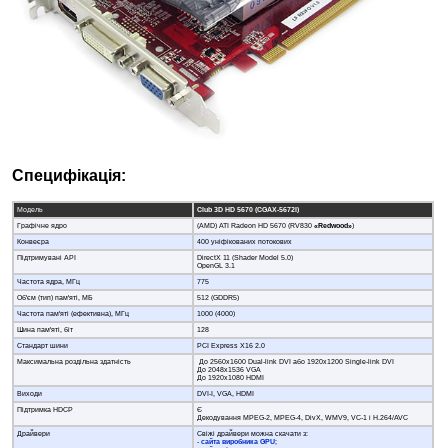
Специфікація:
Модель
Club 3D HD 5670 (CGAX-5672I)
Графічне ядро
(AMD) ATI Radeon HD 5670 (RV830
«Redwood»
)
Конвеєра
400 уніфікованих потокових
Підтримувані API
DirectХ 11 (Shader Model 5.0)
OpenGL 3.1
Частота ядра, МГц
775
Об'єм (тип) пам'яті, МБ
512 (GDDR5)
Частота пам'яті (ефективна), МГц
1000 (4000)
Шина пам'яті, біт
128
Стандарт шини
PCI Express X16 2.0
Максимальна роздільна здатність
До 2560x1600 Dual-link DVI або 1920x1200 Single-link DVI
До 2048x1536 VGA
До 1920x1080 HDMI
Виходи
DVI-I, VGA, HDMI
Підтримка HDCP
Є
Декодування MPEG-2, MPEG-4, DivX, WMV9, VC-1 і H.264/AVC
Драйвери
Свіжі драйвери можна скачати з:
-
сайта виробника GPU
;