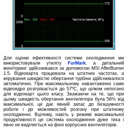
Для оцінки ефективності системи охолодження ми
використовували утиліту
FurMark
, а детальний
моніторинг здійснювався за допомогою MSI AfterBurner
1.5. Відеокарта працювала на штатних частотах, а
керування швидкістю обертання турбіни здійснювалося
автоматично. При максимальному навантаженні саме
відеоядро розігрівається до 57ºС, що цілком непогано
для відеокарт цього класу. Зважаючи на те, що при
цьому швидкість обертання вентилятора була 56% від
максимальної, це дає явний запас до безшумності
роботи і до можливостей розгону при штатному
охолодженні. Вцілому, навіть у режимі максимальної
продуктивності ця система охолодження дуже тиха і
явно не виділяється на фоні корпусних вентиляторів.