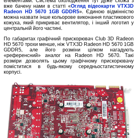
елементами. Система охолодження тут дуже схожа з
вже бачену нами в статті «
Огляд відеокарти VTX3D
Radeon HD 5670 1GB GDDR5
». Єдиною відмінністю
можна назвати інше кольорове виконання пластикового
кожуха, який прикриває вентилятор, і інший логотип у
центральній його частині.
По габаритах графічний прискорювач Club 3D Radeon
HD 5670 трохи менше, ніж VTX3D Radeon HD 5670 1GB
GDDR5, але його розміни цілком нагадують
«референсний» аналог на Radeon HD 5670. Такі
розміри дозволять цьому графічному прискорювачу
поміститися в будь-якому середньостатистичному
корпусі.