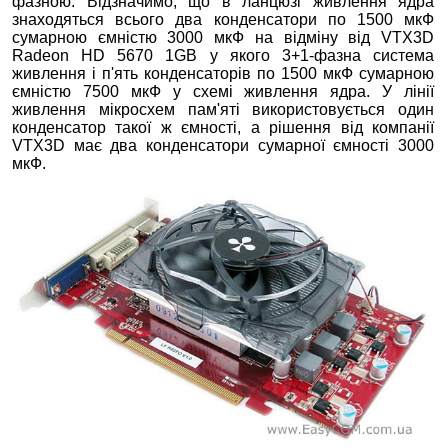
фазною. Відзначимо, що в ланцюзі живлення ядра
знаходяться всього два конденсатори по 1500 мкФ
сумарною ємністю 3000 мкФ на відміну від VTX3D
Radeon HD 5670 1GB у якого 3+1-фазна система
живлення і п'ять конденсаторів по 1500 мкФ сумарною
ємністю 7500 мкФ у схемі живлення ядра. У лінії
живлення мікросхем пам'яті використовується один
конденсатор такої ж ємності, а рішення від компанії
VTX3D має два конденсатори сумарної ємності 3000
мкФ.