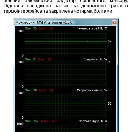
цільний алюмінієвий радіатор сріблястого кольору.
Підстава посаджена на чіп за допомогою грузлого
термоінтерфейса та закріплена чотирма болтами.