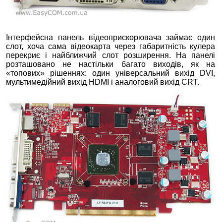
Інтерфейсна панель відеоприскорювача займає один
слот, хоча сама відеокарта через габаритність кулера
перекриє і найближчий слот розширення. На панелі
розташовано не настільки багато виходів, як на
«топових» рішеннях: один універсальний вихід DVI,
мультимедійний вихід HDMI і аналоговий вихід CRT.