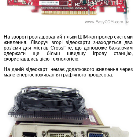
На звороті розташований тільки ШІМ-контролер системи
живлення. Ліворуч вгорі відеокарти знаходяться два
роз’єми для містків CrossFire, що допоможе бажаючим
одержати ще більш швидшу ігрову станцію,
скориставшись цією технологією.
На даній відеокарті немає додаткового живлення через
мале енергоспоживання графічного процесора.