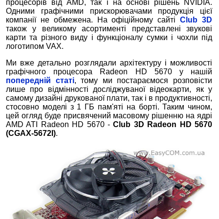
процесорів від AMD, так і на основі рішень NVIDIA.
Одними графічними прискорювачами продукція цієї
компанії не обмежена. На офіційному сайті
Club 3D
також у великому асортименті представлені звукові
карти та різного виду і функціоналу сумки і чохли під
логотипом VAX.
Ми вже детально розглядали архітектуру і можливості
графічного процесора Radeon HD 5670 у нашій
попередній статі
, тому ми постараємося розповісти
лише про відмінності досліджуваної відеокарти, як у
самому дизайні друкованої плати, так і в продуктивності,
стосовно моделі з 1 ГБ пам'яті на борті. Таким чином,
цей огляд буде присвячений масовому рішенню на ядрі
AMD ATI Radeon HD 5670 -
Club 3D Radeon HD 5670
(CGAX-5672I)
.