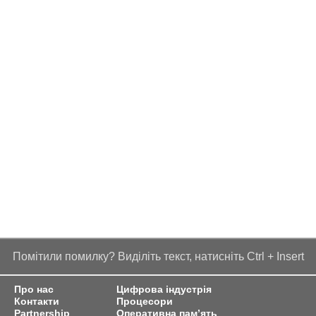
Помітили помилку? Виділіть текст, натисніть Ctrl + Insert
Про нас
Цифрова індустрія
Контакти
Процесори
Partnership
Оперативна пам’ять