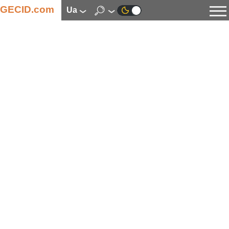
GECID.com
ua
Новини
Відео
Огляди
Цифрова індустрія
Процесори
Оперативна пам’ять
Материнські плати
Відеокарти
Системи охолодження
Накопичувачі
Корпуси
Джерела живлення
Мультимедіа
Цифрове фото та відео
Монітори