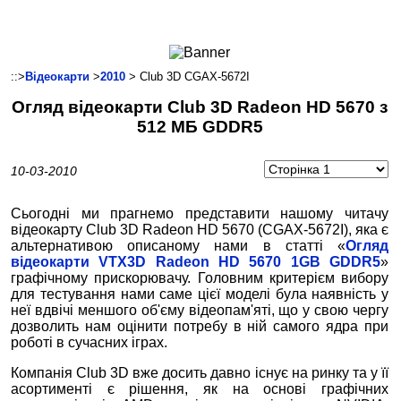
Ноутбуки і Планшети
Смартфони
Комунікації
::>
Відеокарти
>
2010
> Club 3D CGAX-5672I
Периферія
Огляд відеокарти Club 3D Radeon HD 5670 з
Автоелектроніка
512 МБ GDDR5
Програмне забезпечення
Ігри
10-03-2010
Сьогодні ми прагнемо представити нашому читачу
відеокарту Club 3D Radeon HD 5670 (CGAX-5672I), яка є
альтернативою описаному нами в статті «
Огляд
відеокарти VTX3D Radeon HD 5670 1GB GDDR5
»
графічному прискорювачу. Головним критерієм вибору
для тестування нами саме цієї моделі була наявність у
неї вдвічі меншого об'єму відеопам'яті, що у свою чергу
дозволить нам оцінити потребу в ній самого ядра при
роботі в сучасних іграх.
Компанія Club 3D вже досить давно існує на ринку та у її
асортименті є рішення, як на основі графічних