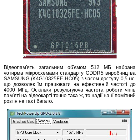
Відеопам'ять загальним об'ємом 512 МБ набрана
чотирма мікросхемами стандарту GDDR5 виробництва
SAMSUNG (K4G10325FE-HC05) з часом доступу 0,5 нс,
що дозволяє їм працювати на ефективній частоті до
4000 МГц. Оскільки результуюча частота роботи чіпів
пам'яті на відеокарті точно така ж, то надії на її помітний
розгін не так і багато.