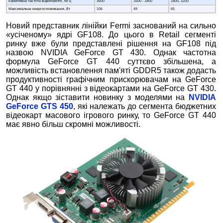
Ефективна частота відеопам'яті, МГц
3600
1600 - 1800
1800, 3200
Максимальне енергоспоживання, Вт
106
49
65
Новий представник лінійки Fermi заснований на сильно
«усіченому» ядрі GF108. До цього в Retail сегменті
ринку вже були представлені рішення на GF108 під
назвою NVIDIA GeForce GT 430. Однак частотна
формула GeForce GT 440 суттєво збільшена, а
можливість встановлення пам'яті GDDR5 також додасть
продуктивності графічним прискорювачам на GeForce
GT 440 у порівнянні з відеокартами на GeForce GT 430.
Однак якщо зіставити новинку з моделями на
NVIDIA
GeForce GTS 450
, які належать до сегмента бюджетних
відеокарт масового ігрового ринку, то GeForce GT 440
має явно більш скромні можливості.