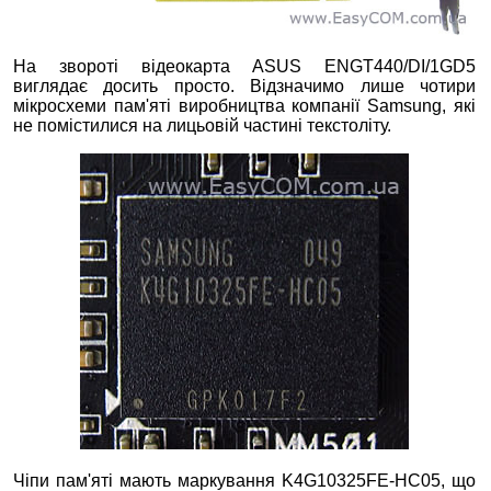
На звороті відеокарта ASUS ENGT440/DI/1GD5
виглядає досить просто. Відзначимо лише чотири
мікросхеми пам'яті виробництва компанії Samsung, які
не помістилися на лицьовій частині текстоліту.
Чіпи пам'яті мають маркування K4G10325FE-HC05, що