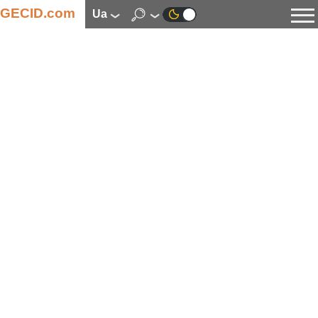
GECID.com
ua
Новини
Відео
Огляди
Цифрова індустрія
Процесори
Оперативна пам’ять
Материнські плати
Відеокарти
Системи охолодження
Накопичувачі
Корпуси
Джерела живлення
Мультимедіа
Цифрове фото та відео
Монітори