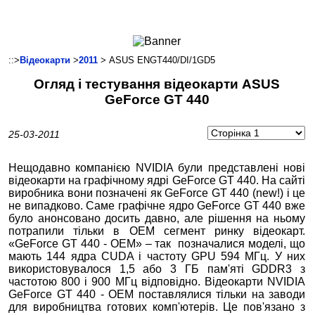
Ноутбуки і Планшети
Смартфони
Комунікації
::>
Відеокарти
>
2011
> ASUS ENGT440/DI/1GD5
Периферія
Огляд і тестування відеокарти ASUS
Автоелектроніка
GeForce GT 440
Програмне забезпечення
Ігри
25-03-2011
Нещодавно компанією NVIDIA були представлені нові
відеокарти на графічному ядрі GeForce GT 440. На сайті
виробника вони позначені як GeForce GT 440 (new!) і це
не випадково. Саме графічне ядро GeForce GT 440 вже
було анонсовано досить давно, але рішення на ньому
потрапили тільки в OEM сегмент ринку відеокарт.
«GeForce GT 440 - OEM» – так позначалися моделі, що
мають 144 ядра CUDA і частоту GPU 594 МГц. У них
використовувалося 1,5 або 3 ГБ пам'яті GDDR3 з
частотою 800 і 900 МГц відповідно. Відеокарти NVIDIA
GeForce GT 440 - OEM поставлялися тільки на заводи
для виробництва готових комп'ютерів. Це пов'язано з