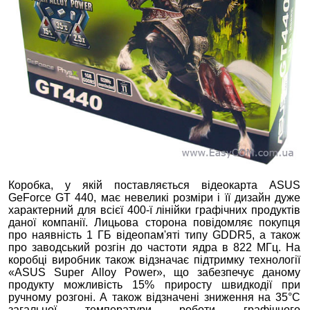
Коробка, у якій поставляється відеокарта ASUS
GeForce GT 440, має невеликі розміри і її дизайн дуже
характерний для всієї 400-ї лінійки графічних продуктів
даної компанії. Лицьова сторона повідомляє покупця
про наявність 1 ГБ відеопам'яті типу GDDR5, а також
про заводський розгін до частоти ядра в 822 МГц. На
коробці виробник також відзначає підтримку технології
«ASUS Super Alloy Power», що забезпечує даному
продукту можливість 15% приросту швидкодії при
ручному розгоні. А також відзначені зниження на 35°С
загальної температури роботи графічного