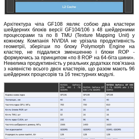
Архітектура чіпа GF108 являє собою два кластери
шейдерних блоків версії GF104/106 з 48 шейдерними
процесорами та по 8 TMU (Texture Mapping Unit) у
кожному. Компанія NVIDIA не урізала продуктивність
геометрії, зберігши по блоку Polymorph Engine на
кластер, не піддалися зменшенню і блоки ROP -
формуючись за принципом «по 8 ROP на 64-біта шини».
Невелика продуктивність у реальних додатках пов'язана
з наявністю всього двох кластерів, що разом мають 96
шейдерних процесорів та 16 текстурних модулі.
NVIDIA GeForce
NVIDIA GeForce GT 440
GTS 450 1 ГБ
NVIDIA GeForce GT
(1 ГБ GDDR5 або 2 ГБ
GDDR5
430 1 ГБ GDDR3
DDR3)
Кодова назва ядра
GF106
GF108
GF108
Техпроцес, нм
40
40
40
Частота ядра GPU, МГц
783
700
810
Кіл-ть блоків ROP, шт
16
16
16
Кіл-ть TMU, шт
32
16
16
Кіл-ть ядер CUDA, шт
192
96
96
Частота шейдерного домену, МГц
1566
1400
1620
Тип відеопам'яті
GDDR5
GDDR3
DDR3, GDDR5
Розрядність шини пам'яті, біт
128
128
128