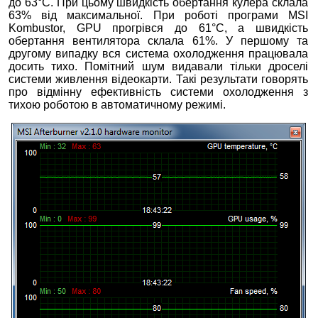
до 63°С. При цьому швидкість обертання кулера склала
63% від максимальної. При роботі програми MSI
Kombustor, GPU прогрівся до 61°С, а швидкість
обертання вентилятора склала 61%. У першому та
другому випадку вся система охолодження працювала
досить тихо. Помітний шум видавали тільки дроселі
системи живлення відеокарти. Такі результати говорять
про відмінну ефективність системи охолодження з
тихою роботою в автоматичному режимі.