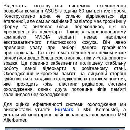
Відеокарта оснащується системою охолодження
розробки компанії ASUS з одним 80 мм вентилятором.
Конструктивно вона не сильно відрізняється від
еталонної, але сам алюмінієвий радіатор має трохи іншу
форму та виглядає більш переконливо, ніж на
«референсній» відеокарті. Також у запропонованому
компанією NVIDIA варіанті немає настільки
екстравагантного пластикового кожуха. Він явно
приверне увагу при виборі даного графічного
прискорювача. Така система охолодження цілком може
виявитися дещо більш ефективною, ніж у «еталонного»
зразка. Це повинно забезпечити поліпшену стабільну
роботу даної відеокарти в розігнаному стані.
Охолодження мікросхем пам'яті на лицьовій стороні
здійснюється завдяки охолодженню їх потоком повітря,
яке проходить крізь пластини радіатора системи
охолодження, однак друга половина чіпів пам'яті
залишилася без охолодження.
Для оцінки ефективності системи охолодження ми
використали утиліти
FurMark
і MSI Kombustor, а
детальний моніторинг здійснювався за допомогою MSI
Afterburner.