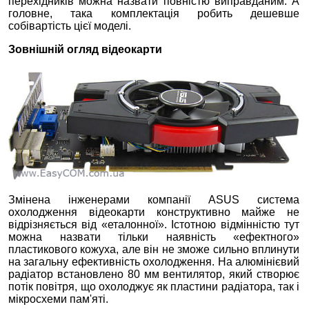
перехідників можна назвати повністю виправданим. А
головне, така комплектація робить дешевше
собівартість цієї моделі.
Зовнішній огляд відеокарти
Змінена інженерами компанії ASUS система
охолодження відеокарти конструктивно майже не
відрізняється від «еталонної». Істотною відмінністю тут
можна назвати тільки наявність «ефектного»
пластикового кожуха, але він не зможе сильно вплинути
на загальну ефективність охолодження. На алюмінієвий
радіатор встановлено 80 мм вентилятор, який створює
потік повітря, що охолоджує як пластини радіатора, так і
мікросхеми пам'яті.