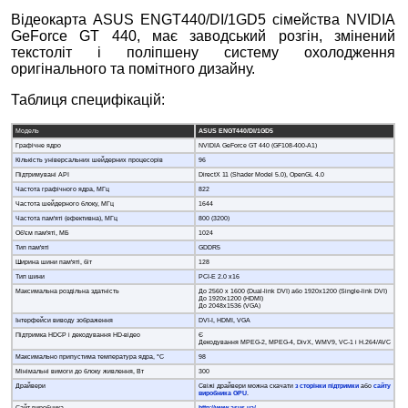
Відеокарта ASUS ENGT440/DI/1GD5 сімейства NVIDIA
GeForce GT 440, має заводський розгін, змінений
текстоліт і поліпшену систему охолодження
оригінального та помітного дизайну.
Таблиця специфікацій:
Модель
ASUS ENGT440/DI/1GD5
Графічне ядро
NVIDIA GeForce GT 440 (GF108-400-A1)
Кількість універсальних шейдерних процесорів
96
Підтримувані API
DirectХ 11 (Shader Model 5.0), OpenGL 4.0
Частота графічного ядра, МГц
822
Частота шейдерного блоку, МГц
1644
Частота пам'яті (ефективна), МГц
800 (3200)
Об'єм пам'яті, МБ
1024
Тип пам'яті
GDDR5
Ширина шини пам'яті, біт
128
Тип шини
PCI-E 2.0 x16
Максимальна роздільна здатність
До 2560 x 1600 (Dual-link DVI) або 1920x1200 (Single-link DVI)
До 1920x1200 (HDMI)
До 2048x1536 (VGA)
Інтерфейси виводу зображення
DVI-I, HDMI, VGA
Підтримка HDCP і декодування HD-відео
Є
Декодування MPEG-2, MPEG-4, DivХ, WMV9, VC-1 і H.264/AVC
Максимально припустима температура ядра, °С
98
Мінімальні вимоги до блоку живлення, Вт
300
Драйвери
Свіжі драйвери можна скачати
з сторінки підтримки
або
сайту
виробника GPU
.
Сайт виробника
http://www.asus.ua/