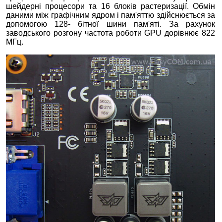
шейдерні процесори та 16 блоків растеризації. Обмін
даними між графічним ядром і пам'яттю здійснюється за
допомогою 128- бітної шини пам'яті. За рахунок
заводського розгону частота роботи GPU дорівнює 822
МГц.