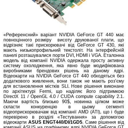
«Референсний» варіант NVIDIA GeForce GT 440 має
повноцінного розміру висоту друкованої плати, що
відрізняє такі прискорювачі від GeForce GT 430, які
мають низькопрофильний текстоліт. На інтерфейсній
панелі розташувалися порти DVI, HDMI і VGA. Еталонна
модель від компанії NVIDIA одержала просту активну
систему охолодження, яка явно буде модифікована
виробниками брендових рішень на даному ядрі.
Відеокарти на NVIDIA GeForce GT 440 обходяться без
додаткового живлення, вони також не мають роз’єму
для встановлення містків SLI. Нове рішення виконане
по архітектурі Fermi, що наділяє його підтримкою
DirectХ 11 / OpenGL 4.0 / CUDA compute capability 2.1.
Маючи вартість близько 90$, новинка цілком може
скласти конкуренцію в цьому сегменті
відеоприскорювачам від компанії AMD (ATI), що і буде
перевірено в розділі «Тестування» за допомогою
відеокарти
ASUS ENGT440/DI/1GD5
. Саме рішення від
компанії ASUS на графічному ядрі NVIDIA GeForce GT