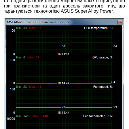
та в одній фазі живлення мікросхем пам'яті присутні по
три транзистори та один дросель закритого типу, що
гарантуються технологією ASUS Super Alloy Power.