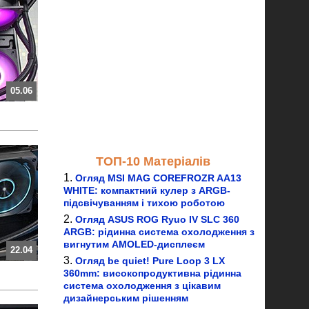
05.06
ТОП-10 Матеріалів
Огляд MSI MAG COREFROZR AA13
WHITE: компактний кулер з ARGB-
підсвічуванням і тихою роботою
Огляд ASUS ROG Ryuo IV SLC 360
ARGB: рідинна система охолодження з
вигнутим AMOLED-дисплеєм
22.04
Огляд be quiet! Pure Loop 3 LX
360mm: високопродуктивна рідинна
система охолодження з цікавим
дизайнерським рішенням