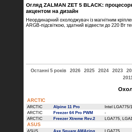
Огляд ZALMAN ZET 5 BLACK: процесорн
акцентом на дизайн
Неординарний охолоджувач із магнітним кріпле
ARGB-підсвіткою, здатний відвести до 220 Вт те
Останні 5 років
2026
2025
2024
2023
20
201
Охол
ARCTIC
ARCTIC
Alpine 11 Pro
Intel LGA775/
ARCTIC
Freezer 64 Pro PWM
-
ARCTIC
Freezer Xtreme Rev.2
LGA775, LGA
ASUS
ASUS
Axe Square AMAzing
LGA775