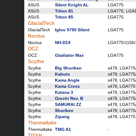
ASUS
Silent Knight AL
LGA775
ASUS
Triton 81
LGA775, LGA
ASUS
Triton 85
LGA775
GlacialTech
GlacialTech
Igloo 5750 Silent
LGA775
Noctua
Noctua
NH-D14
LGA775/1156/
OCZ
OCZ
Gladiator Max
LGA775
Scythe
Scythe
Big Shuriken
s478, LGA775
Scythe
Kabuto
s478, LGA775
Scythe
Kama Angle
s478, LGA775
Scythe
Kama Cross
s478, LGA775
Scythe
Katana 3
s478, LGA775
Scythe
Orochi Rev. B
s478, LGA775
Scythe
SAMURAI ZZ
s478, LGA775
Scythe
Shuriken
s478, LGA775
Scythe
Zipang
s478, LGA775
Thermaltake
Thermaltake
TMG A1
-
TITAN