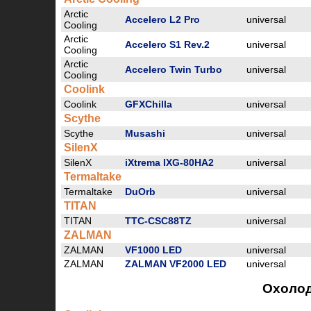
Arctic
Accelero L2 Pro
universal
Cooling
Arctic
Accelero S1 Rev.2
universal
Cooling
Arctic
Accelero Twin Turbo
universal
Cooling
Coolink
Coolink
GFXChilla
universal
Scythe
Scythe
Musashi
universal
SilenX
SilenX
iXtrema IXG-80HA2
universal
Termaltake
Termaltake
DuOrb
universal
TITAN
TITAN
TTC-CSC88TZ
universal
ZALMAN
ZALMAN
VF1000 LED
universal
ZALMAN
ZALMAN VF2000 LED
universal
Охолод