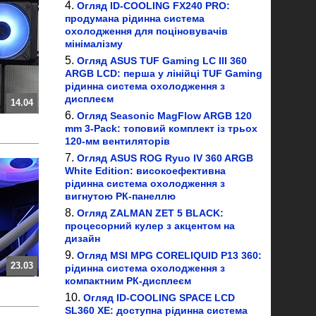
Огляд ID-COOLING FX240 PRO:
продумана рідинна система
охолодження для поціновувачів
мінімалізму
Огляд ASUS TUF Gaming LC III 360
ARGB LCD: перша у лінійці TUF Gaming
рідинна система охолодження з
дисплеєм
14.04
Огляд Seasonic MagFlow ARGB 120
mm 3-Pack: топовий комплект із трьох
120-мм вентиляторів
Огляд ASUS ROG Ryuo IV 360 ARGB
White Edition: високоефективна
рідинна система охолодження з
вигнутою РК-панеллю
Огляд ZALMAN ZET 5 BLACK:
процесорний кулер з акцентом на
дизайн
Огляд MSI MPG CORELIQUID P13 360:
23.03
рідинна система охолодження з
компактним РК-дисплеєм
Огляд ID-COOLING SPACE LCD
SL360 XE: доступна рідинна система