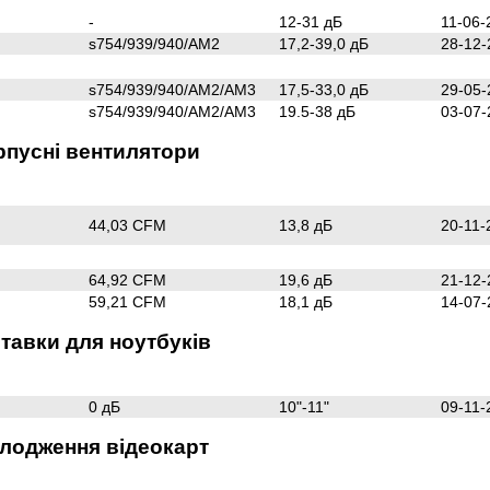
-
12-31 дБ
11-06-
s754/939/940/AM2
17,2-39,0 дБ
28-12-
s754/939/940/AM2/AM3
17,5-33,0 дБ
29-05-
s754/939/940/AM2/AM3
19.5-38 дБ
03-07-
рпусні вентилятори
44,03 CFM
13,8 дБ
20-11-
64,92 CFM
19,6 дБ
21-12-
59,21 CFM
18,1 дБ
14-07-
тавки для ноутбуків
0 дБ
10"-11"
09-11-
лодження відеокарт