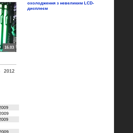
охолодження з невеликим LCD-
дисплеєм
16.03
3
2012
2009
2009
2009
2009