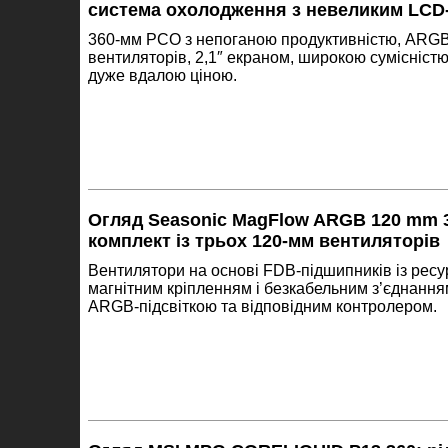
система охолодження з невеликим LCD
360-мм РСО з непоганою продуктивністю, ARGB
вентиляторів, 2,1″ екраном, широкою сумісністю
дуже вдалою ціною.
Огляд Seasonic MagFlow ARGB 120 mm 3
комплект із трьох 120-мм вентиляторів
Вентилятори на основі FDB-підшипників із ресу
магнітним кріпленням і безкабельним з’єднання
ARGB-підсвіткою та відповідним контролером.