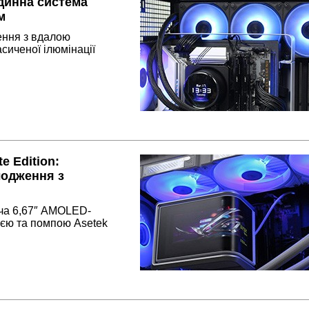
динна система
м
ення з вдалою
асиченої ілюмінації
 Edition:
лодження з
ача 6,67″ AMOLED-
ією та помпою Asetek