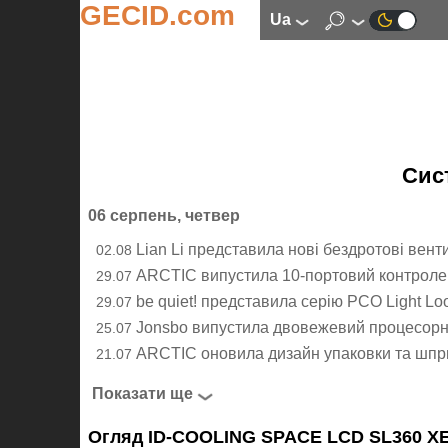
GECID.com
ua
Сис
06 серпень, четвер
Lian Li представила нові бездротові вент
02.08
ARCTIC випустила 10-портовий контролер
29.07
be quiet! представила серію РСО Light Lo
29.07
Jonsbo випустила двовежевий процесорн
25.07
ARCTIC оновила дизайн упаковки та шпр
21.07
Показати ще
Огляд ID-COOLING SPACE LCD SL360 XE