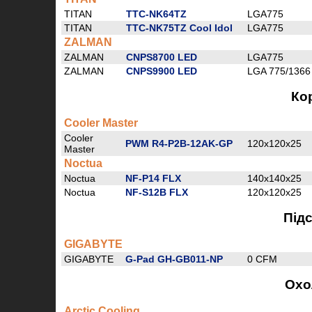
TITAN
TTC-NK64TZ
LGA775
TITAN
TTC-NK75TZ Cool Idol
LGA775
ZALMAN
ZALMAN
CNPS8700 LED
LGA775
ZALMAN
CNPS9900 LED
LGA 775/1366
Ко
Cooler Master
Cooler
PWM R4-P2B-12AK-GP
120x120x25
Master
Noctua
Noctua
NF-P14 FLX
140x140x25
Noctua
NF-S12B FLX
120x120x25
Підс
GIGABYTE
GIGABYTE
G-Pad GH-GB011-NP
0 CFM
Охо
Arctic Cooling