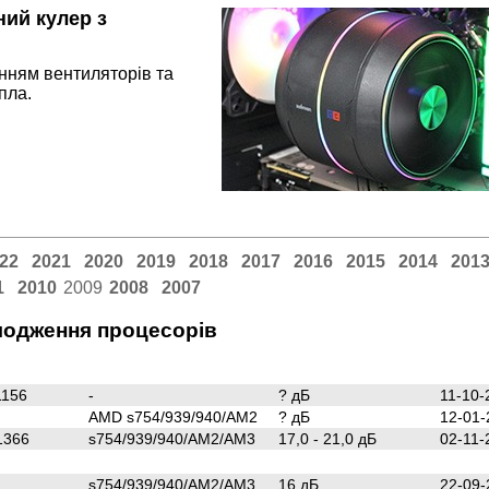
ий кулер з
нням вентиляторів та
пла.
22
2021
2020
2019
2018
2017
2016
2015
2014
201
1
2010
2009
2008
2007
одження процесорів
1156
-
? дБ
11-10-
AMD s754/939/940/AM2
? дБ
12-01-
1366
s754/939/940/AM2/AM3
17,0 - 21,0 дБ
02-11-
s754/939/940/AM2/AM3
16 дБ
22-09-