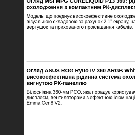
Огляд MSI MPG CORELIQUID P13 360: рі
охолодження з компактним РК-дисплеє
Модель, що поєднує високоефективне охолодж
візуальною складовою за рахунок 2,1" екрану, н
вертушок та прихованого прокладання кабелів.
Огляд ASUS ROG Ryuo IV 360 ARGB White
високоефективна рідинна система охо
вигнутою РК-панеллю
Білосніжна 360-мм РСО, яка порадує користув
дисплеєм, вентиляторами з ефектною ілюмінац
Emma Gen8 V2.