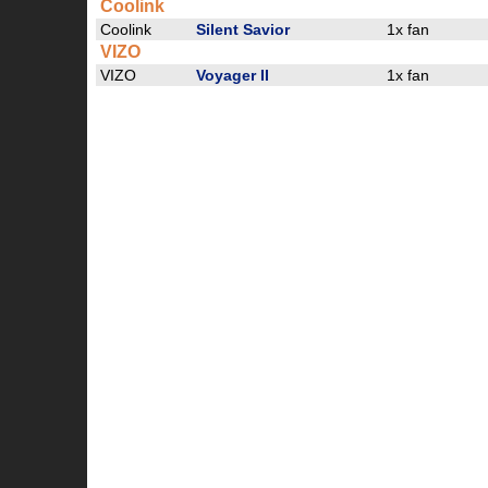
Coolink
Coolink
Silent Savior
1x fan
VIZO
VIZO
Voyager II
1x fan