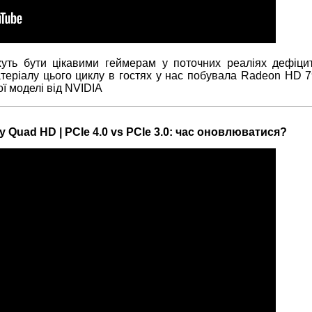
жуть бути цікавими геймерам у поточних реаліях дефіци
атеріалу цього циклу в гостях у нас побувала Radeon HD 
ої моделі від NVIDIA
у Quad HD | PCIe 4.0 vs PCIe 3.0: час оновлюватися?