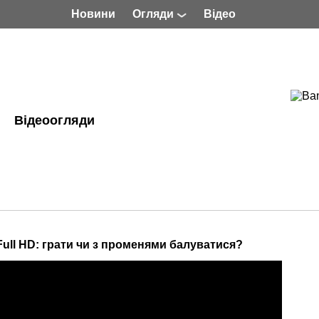
Новини
Огляди
Відео
Відеоогляди
Full HD: грати чи з променями балуватися?