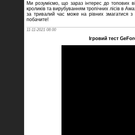
Ми розуміємо, що зараз інтерес до топових 
кроликів та вирубуванням тропічних лісів в Ам
за тривалий час може на рівних змагатися з 
побачите!
11-11-2021 08:00
Ігровий тест GeForc