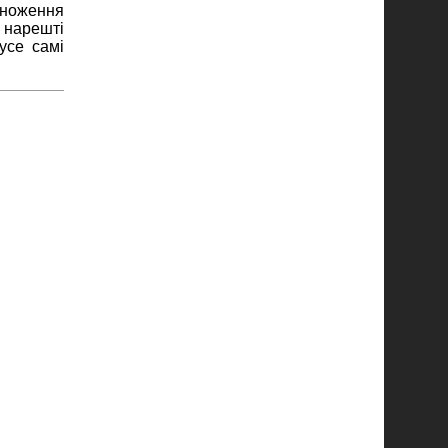
множення
D нарешті
усе самі