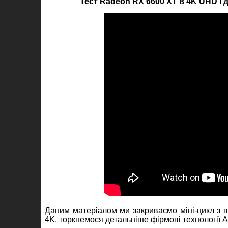
Тест Radeon RX 6600 XT в 4K UHD і 
Даним матеріалом ми закриваємо міні-цикл з в
4K, торкнемося детальніше фірмові технології A