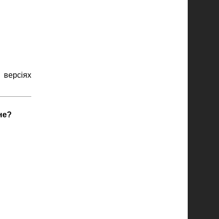
 версіях
не?