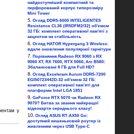
найдоступніший компактний та
перфорований корпус типорозміру
Mini Tower
Огляд DDR5-6000 INTELIGENTES
Resistance CL36 (IR5DFM2/32) об'ємом
32 ГБ: комплект оперативної пам’яті з
акцентом на стабільність
Огляд HATOR Hypergang 3 Wireless:
вдале оновлення популярної гарнітури
Порівняння Radeon RX 9060 з RX
9060 XT, RX 7600, RTX 5060, Arc B580:
Збалансовані 8 ГБ для Full HD?
Огляд Exceleram Aurum DDR5-7200
EGI50723442D-32 об'ємом 32 ГБ:
комплект оперативної пам’яті для
платформи Intel LGA 1851
GeForce RTX 5070 чи Radeon RX
9070? Битва за звання найкращої
відеокарти середнього класу!
рентам у
Огляд ASUS RT-AX50 Go:
доступний кишеньковий роутер із
живленням через USB Type-C