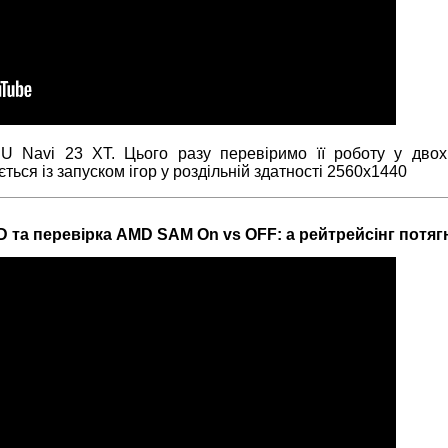
U Navi 23 XT. Цього разу перевіримо її роботу у двох
ться із запуском ігор у роздільній здатності 2560х1440
HD та перевірка AMD SAM On vs OFF: а рейтрейсінг потяг