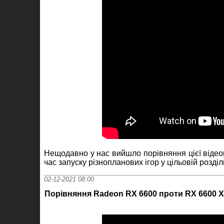
Нещодавно у нас вийшло порівняння цієї відеок
час запуску різнопланових ігор у цільовій розділ
02-12-2021 08:00
Порівняння Radeon RX 6600 проти RX 6600 XT