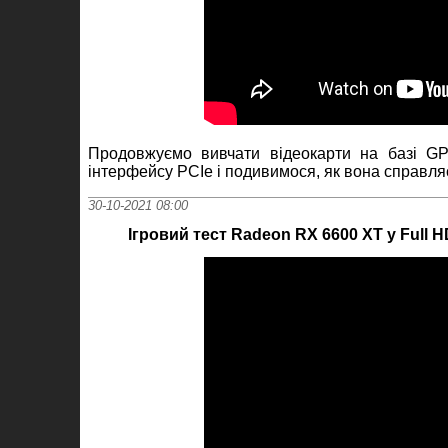
Продовжуємо вивчати відеокарти на базі GP
інтерфейсу PCIe і подивимося, як вона справляє
30-10-2021 08:00
Ігровий тест Radeon RX 6600 XT у Full 