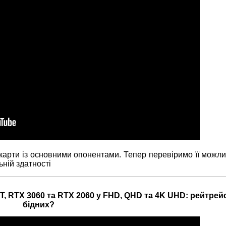
арти із основними опонентами. Тепер перевіримо її можлив
ьній здатності
, RTX 3060 та RTX 2060 у FHD, QHD та 4K UHD: рейтрей
бідних?