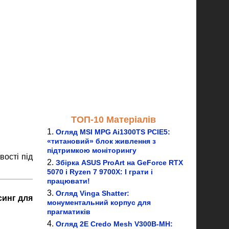
ТОП-10 Матеріалів
Огляд MSI MPG Ai1300TS PCIE5:
«титановий» блок живлення з
підтримкою моніторингу
ості під
Збірка ASUS ProArt на GeForce RTX
5070 і Ryzen 7 9700X: І грати і
працювати!
Огляд Vinga Shatter:
синг для
монументальний корпус для
прагматиків
Огляд 2E Credo Mesh V300B-MH: