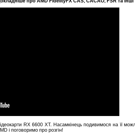
докладніше про AMD FidelityFX CAS, CACAO, FSR та інші
ідеокарти RX 6600 XT. Насамкінець подивимося на її можл
MD і поговоримо про розгін!