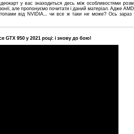
відеокарт у вас знаходиться десь між особливостями роз
азонії, але пропонуємо почитати і даний матеріал. Адже AM
топами від NVIDIA... чи все ж таки не може? Ось зараз 
e GTX 950 у 2021 році: і знову до бою!