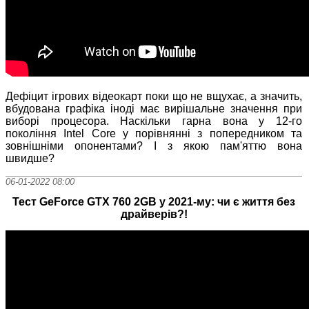
Дефіцит ігрових відеокарт поки що не вщухає, а значить,
вбудована графіка іноді має вирішальне значення при
виборі процесора. Наскільки гарна вона у 12-го
покоління Intel Core у порівнянні з попередником та
зовнішніми опонентами? І з якою пам'яттю вона
швидше?
06-01-2022 08:00
Тест GeForce GTX 760 2GB у 2021-му: чи є життя без
драйверів?!