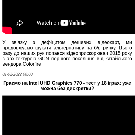
У зв'язку з дефіцитом дешевих відеокарт, ми
продовжуємо шукати альтернативу на б/в ринку. Цього
разу до наших рук попався відеоприскорювач 2015 року
з архітектурою GCN першого покоління від китайського
вендора Colorfire
01-02-2022 08:00
Граємо на Intel UHD Graphics 770 - тест у 18 іграх: уже
можна без дискретки?