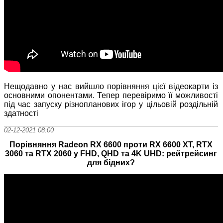
Нещодавно у нас вийшло порівняння цієї відеокарти із
основними опонентами. Тепер перевіримо її можливості
під час запуску різнопланових ігор у цільовій роздільній
здатності
02-12-2021 08:00
Порівняння Radeon RX 6600 проти RX 6600 XT, RTX
3060 та RTX 2060 у FHD, QHD та 4K UHD: рейтрейсинг
для бідних?