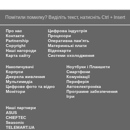
Помітили помилку? Виділіть текст, натисніть Ctrl + Insert
Про нас
Цифрова індустрія
Контакти
Процесори
Partnership
Оперативна пам’ять
Copyright
Материнські плати
Наші нагороди
Відеокарти
Карта сайту
Системи охолодження
Накопичувачі
Ноутбуки і Планшети
Корпуси
Смартфони
Джерела живлення
Комунікації
Мультимедіа
Периферія
Цифрове фото та відео
Автоелектроніка
Монітори
Програмне забезпечення
Ігри
Наші партнери
ASUS
CHIEFTEC
Seasonic
TELEMART.UA