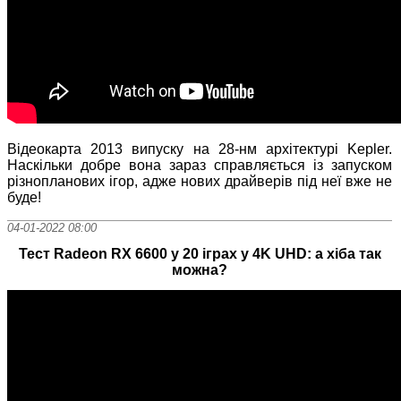
Відеокарта 2013 випуску на 28-нм архітектурі Kepler.
Наскільки добре вона зараз справляється із запуском
різнопланових ігор, адже нових драйверів під неї вже не
буде!
04-01-2022 08:00
Тест Radeon RX 6600 у 20 іграх у 4K UHD: а хіба так
можна?