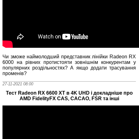
Чи зможе наймолодший представник лінійки Radeon RX
6000 на рівних протистояти зовнішнім конкурентам у
популярних роздільностях? А якщо додати трасування
променів?
27-11-2021 08:00
Тест Radeon RX 6600 XT в 4K UHD і докладніше про
AMD FidelityFX CAS, CACAO, FSR та інші