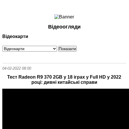
Ноутбуки і Планшети
Смартфони
Комунікації
Відеоогляди
Периферія
Відеокарти
Автоелектроніка
Програмне забезпечення
Ігри
04-02-2022 08:00
Тест Radeon R9 370 2GB у 18 іграх у Full HD у 2022
році: дивні китайські справи