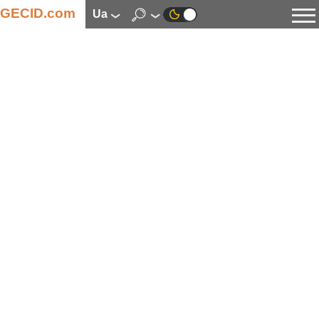
GECID.com
ua
Новини
Відео
Огляди
Цифрова індустрія
Процесори
Оперативна пам’ять
Материнські плати
Відеокарти
Системи охолодження
Накопичувачі
Корпуси
Джерела живлення
Мультимедіа
Цифрове фото та відео
Монітори