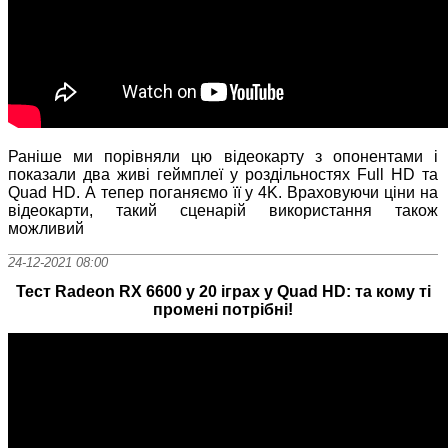
Раніше ми порівняли цю відеокарту з опонентами і
показали два живі геймплеї у роздільностях Full HD та
Quad HD. А тепер поганяємо її у 4K. Враховуючи ціни на
відеокарти, такий сценарій використання також
можливий
24-12-2021 08:00
Тест Radeon RX 6600 у 20 іграх у Quad HD: та кому ті
промені потрібні!