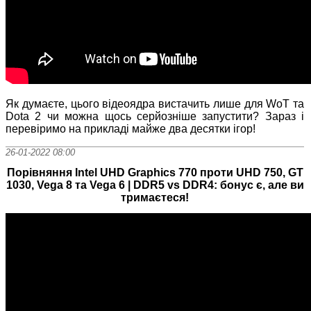
Як думаєте, цього відеоядра вистачить лише для WoT та
Dota 2 чи можна щось серйозніше запустити? Зараз і
перевіримо на прикладі майже два десятки ігор!
26-01-2022 08:00
Порівняння Intel UHD Graphics 770 проти UHD 750, GT
1030, Vega 8 та Vega 6 | DDR5 vs DDR4: бонус є, але ви
тримаєтеся!