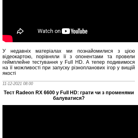
У недавніх матеріалах ми познайомилися з цією
відеокартою, порівняли її з опонентами та провели
геймплейне тестування у Full HD. А тепер подивимося
на її можливості при запуску різнопланових ігор у вищій
якості
11-12-2021 08:00
Тест Radeon RX 6600 у Full HD: грати чи з променями
балуватися?