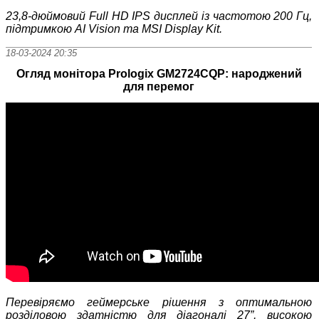
23,8
‑
дюймовий Full HD IPS дисплей із частотою 200 Гц,
підтримкою AI Vision та MSI Display Kit.
18-03-2024 20:35
Огляд монітора Prologix GM2724CQP: народжений
для перемог
Перевіряємо геймерське рішення з оптимальною
розділовою здатністю для діагоналі 27
”, високою