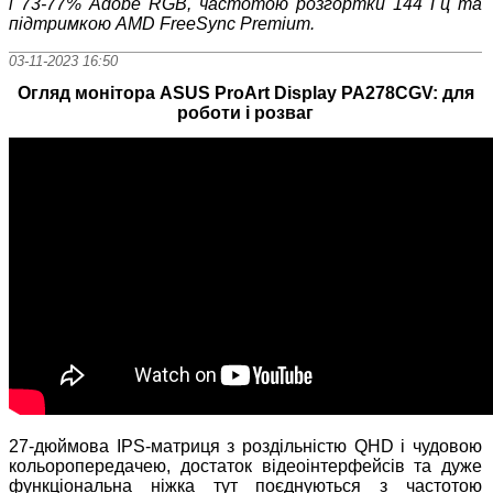
і 7
3
-77% Adobe RGB,
частотою розгортки 144 Гц та
підтримкою AMD FreeSync Premium.
03-11-2023 16:50
Огляд монітора ASUS ProArt Display PA278CGV: для
роботи і розваг
27-дюймова IPS-матриця з роздільністю QHD і чудовою
кольоропередачею, достаток відеоінтерфейсів та дуже
функціональна ніжка тут поєднуються з частотою