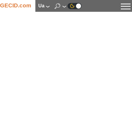
GECID.com
ua
Новини
Відео
Огляди
Цифрова індустрія
Процесори
Оперативна пам’ять
Материнські плати
Відеокарти
Системи охолодження
Накопичувачі
Корпуси
Джерела живлення
Мультимедіа
Цифрове фото та відео
Монітори