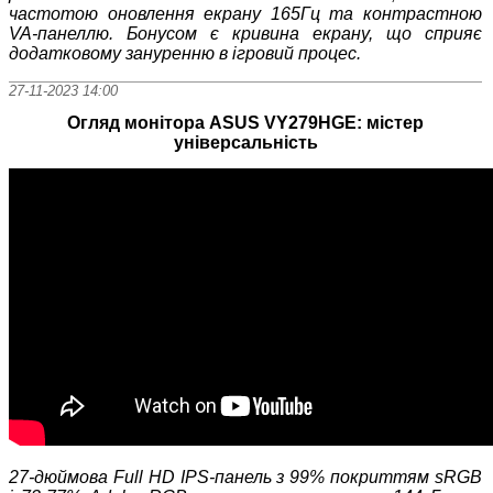
частотою оновлення екрану 165Г
ц та контрастною
VA-панеллю. Бонусом є кривина екрану, що сприяє
додатковому зануренню в ігровий процес.
27-11-2023 14:00
Огляд монітора ASUS VY279HGE: містер
універсальність
27-дюймова
Full HD
IPS-панель з 99% покриттям sRGB