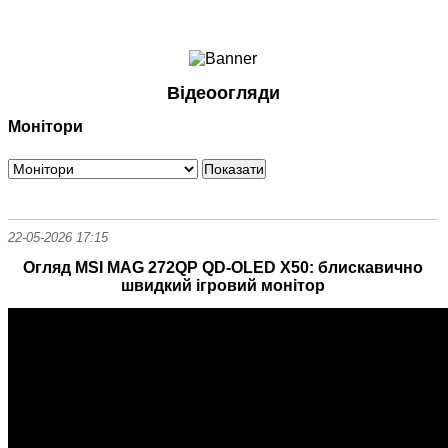
Ноутбуки і Планшети
Смартфони
Комунікації
Відеоогляди
Периферія
Монітори
Автоелектроніка
Програмне забезпечення
Ігри
22-05-2026 17:15
Огляд MSI MAG 272QP QD-OLED X50: блискавично
швидкий ігровий монітор