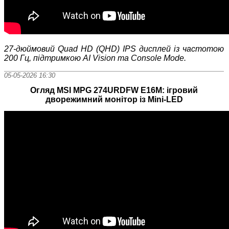
27‑дюймовий Quad HD (QHD) IPS дисплей із частотою
200 Гц, підтримкою AI Vision та Console Mode.
05-05-2026 16:30
Огляд MSI MPG 274URDFW E16M: ігровий
дворежимний монітор із Mini-LED