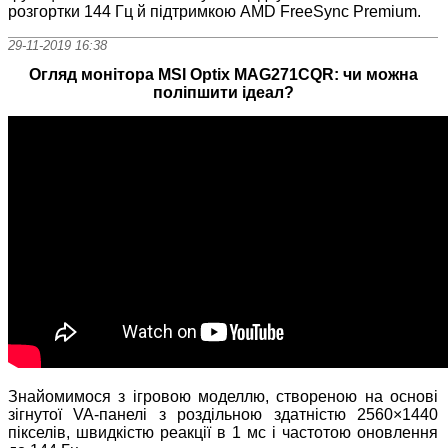
розгортки 144 Гц й підтримкою AMD FreeSync Premium.
29-11-2019 16:38
Огляд монітора MSI Optix MAG271CQR: чи можна
поліпшити ідеал?
Знайомимося з ігровою моделлю, створеною на основі
зігнутої VA-панелі з роздільною здатністю 2560×1440
пікселів, швидкістю реакції в 1 мс і частотою оновлення