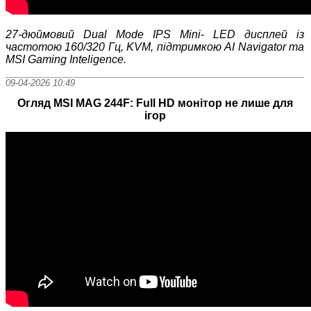
27
‑дюймовий Dual Mode IPS Min
i- LED дисплей із
частотою 160/320 Гц, KVM, підтримкою AI Navigator та
MSI Gaming Inteligence.
09-04-2026 10:49
Огляд MSI MAG 244F: Full HD монітор не лише для
ігор