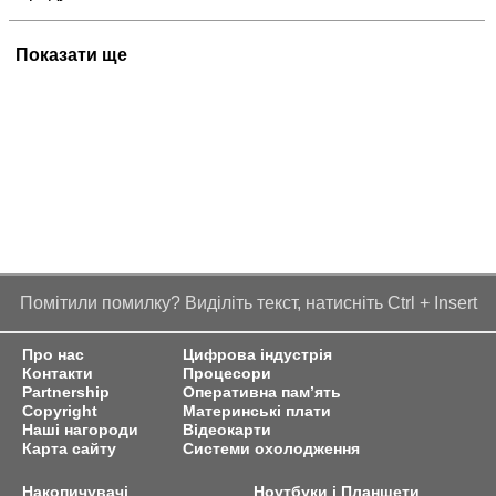
Показати ще
Помітили помилку? Виділіть текст, натисніть Ctrl + Insert
Про нас
Цифрова індустрія
Контакти
Процесори
Partnership
Оперативна пам’ять
Copyright
Материнські плати
Наші нагороди
Відеокарти
Карта сайту
Системи охолодження
Накопичувачі
Ноутбуки і Планшети