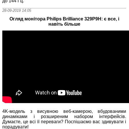
до 144 Гц.
28-09-2019 14:05
Огляд монітора Philips Brilliance 329P9H: є все, і
навіть більше
4K-модель з висувною веб-камерою, вбудованими
динаміками і розширеним набором інтерфейсів.
Думаєте, це всі її переваги? Поспішаємо вас здивувати і
порадувати!