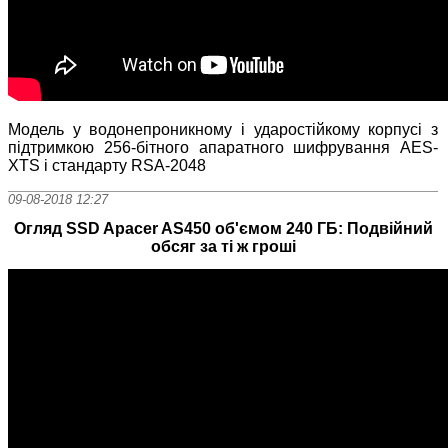
Модель у водонепроникному і ударостійкому корпусі з
підтримкою 256-бітного апаратного шифрування AES-
XTS і стандарту RSA-2048
09-08-2018 12:27
Огляд SSD Apacer AS450 об'ємом 240 ГБ: Подвійний
обсяг за ті ж гроші