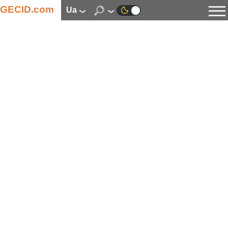
GECID.com
ua
Новини
Відео
Огляди
Цифрова індустрія
Процесори
Оперативна пам’ять
Материнські плати
Відеокарти
Системи охолодження
Накопичувачі
Корпуси
Джерела живлення
Мультимедіа
Цифрове фото та відео
Монітори