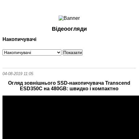
Ноутбуки і Планшети
Смартфони
Комунікації
Відеоогляди
Периферія
Накопичувачі
Автоелектроніка
Програмне забезпечення
Ігри
04-08-2019 11:05
Огляд зовнішнього SSD-накопичувача Transcend
ESD350C на 480GB: швидко і компактно