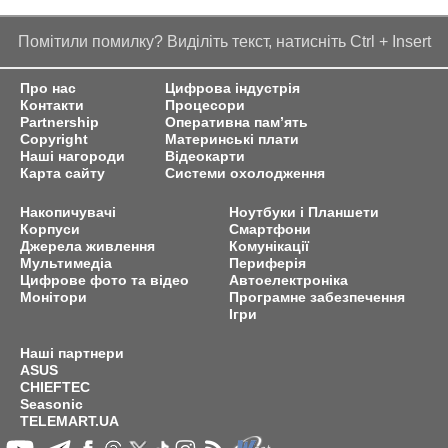
Помітили помилку? Виділіть текст, натисніть Ctrl + Insert
Про нас
Цифрова індустрія
Контакти
Процесори
Partnership
Оперативна пам’ять
Copyright
Материнські плати
Наші нагороди
Відеокарти
Карта сайту
Системи охолодження
Накопичувачі
Ноутбуки і Планшети
Корпуси
Смартфони
Джерела живлення
Комунікації
Мультимедіа
Периферія
Цифрове фото та відео
Автоелектроніка
Монітори
Програмне забезпечення
Ігри
Наші партнери
ASUS
CHIEFTEC
Seasonic
TELEMART.UA