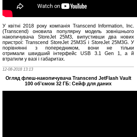
У квітні 2018 року компанія Transcend Information, Inc.
(Transcend) оновила популярну модель зовнішнього
накопичувача StoreJet 25M3, випустивши два нових
пристрої: Transcend StoreJet 25M3S і StoreJet 25M3G. У
порівнянні з попередником, вони не тільки
отримали швидший інтерфейс USB 3.1 Gen 1, а й
втратили у вазі і габаритах.
12-08-2018 13:13
Огляд флеш-накопичувача Transcend JetFlash Vault
100 об'ємом 32 ГБ: Сейф для даних