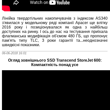
Лінійка твердотільних накопичувачів з індексом AS340
з'явилася у модельному ряді компанії Apacer ще влітку
2016 року і позиціонувалася як одна з найбільш
доступних на ринку. І ось до нас на тестування приїхала
флагманська модифікація об'ємом 480 ГБ, що пропонує
пам'ять типу TLC, 3 роки гарантії та...неоднозначні
швидкісні показники.
06-06-2018 16:01
Огляд зовнішнього SSD Transcend StoreJet 600:
Компактність понад усе