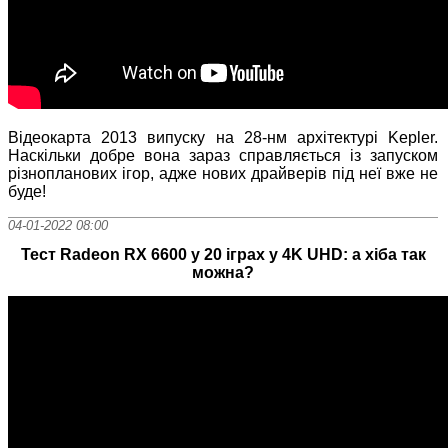
Відеокарта 2013 випуску на 28-нм архітектурі Kepler.
Наскільки добре вона зараз справляється із запуском
різнопланових ігор, адже нових драйверів під неї вже не
буде!
04-01-2022 08:00
Тест Radeon RX 6600 у 20 іграх у 4K UHD: а хіба так
можна?