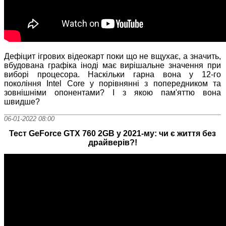
Дефіцит ігрових відеокарт поки що не вщухає, а значить,
вбудована графіка іноді має вирішальне значення при
виборі процесора. Наскільки гарна вона у 12-го
покоління Intel Core у порівнянні з попередником та
зовнішніми опонентами? І з якою пам'яттю вона
швидше?
06-01-2022 08:00
Тест GeForce GTX 760 2GB у 2021-му: чи є життя без
драйверів?!