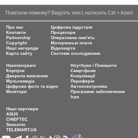
Помітили помилку? Виділіть текст, натисніть Ctrl + Insert
Про нас
Цифрова індустрія
Контакти
Процесори
Partnership
Оперативна пам’ять
Copyright
Материнські плати
Наші нагороди
Відеокарти
Карта сайту
Системи охолодження
Накопичувачі
Ноутбуки і Планшети
Корпуси
Смартфони
Джерела живлення
Комунікації
Мультимедіа
Периферія
Цифрове фото та відео
Автоелектроніка
Монітори
Програмне забезпечення
Ігри
Наші партнери
ASUS
CHIEFTEC
Seasonic
TELEMART.UA