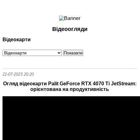
Ноутбуки і Планшети
Смартфони
Комунікації
Відеоогляди
Периферія
Відеокарти
Автоелектроніка
Програмне забезпечення
Ігри
21-07-2023 20:20
Огляд відеокарти Palit GeForce RTX 4070 Ti JetStream:
орієнтована на продуктивність