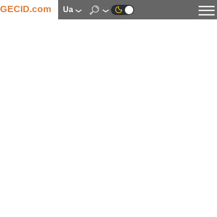
GECID.com
ua
Новини
Відео
Огляди
Цифрова індустрія
Процесори
Оперативна пам’ять
Материнські плати
Відеокарти
Системи охолодження
Накопичувачі
Корпуси
Джерела живлення
Мультимедіа
Цифрове фото та відео
Монітори