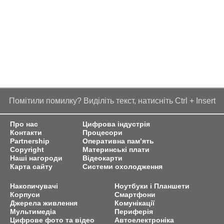
Помітили помилку? Виділіть текст, натисніть Ctrl + Insert
Про нас
Цифрова індустрія
Контакти
Процесори
Partnership
Оперативна пам’ять
Copyright
Материнські плати
Наші нагороди
Відеокарти
Карта сайту
Системи охолодження
Накопичувачі
Ноутбуки і Планшети
Корпуси
Смартфони
Джерела живлення
Комунікації
Мультимедіа
Периферія
Цифрове фото та відео
Автоелектроніка