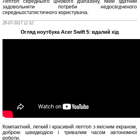
Лептоп середнього цінового діапазону, який здатний
задовольнити потреби недосвідченого
середньостатистичного користувача.
28-07-2017 11:52
Огляд ноутбука Acer Swift 5: вдалий хід
Компактний, легкий і красивий лептоп з якісним екраном,
доброю швидкодією і тривалим часом автономної
роботи.