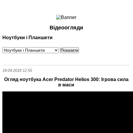
Ноутбуки і Планшети
Смартфони
Комунікації
Відеоогляди
Периферія
Ноутбуки і Планшети
Автоелектроніка
Програмне забезпечення
Ігри
18-04-2018 12:55
Огляд ноутбука Acer Predator Helios 300: Ігрова сила
в маси