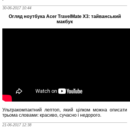
30-06-2017 10:44
Огляд ноутбука Acer TravelMate X3: тайванський
макбук
Ультракомпактний
лептоп
,
який
цілком
можна
описати
трьома
словами
:
красиво
,
сучасно
і
недорого
.
21-06-2017 12:38