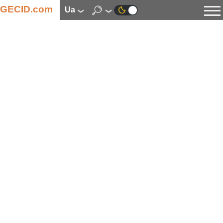
GECID.com
ua
Новини
Відео
Огляди
Цифрова індустрія
Процесори
Оперативна пам’ять
Материнські плати
Відеокарти
Системи охолодження
Накопичувачі
Корпуси
Джерела живлення
Мультимедіа
Цифрове фото та відео
Монітори