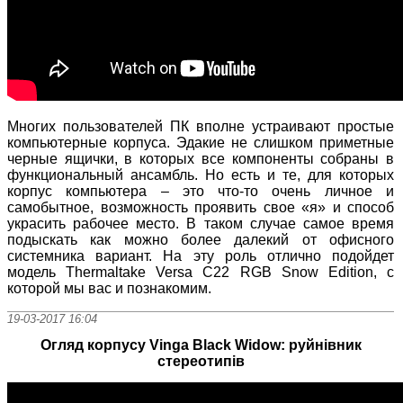
Многих пользователей ПК вполне устраивают простые
компьютерные корпуса. Эдакие не слишком приметные
черные ящички, в которых все компоненты собраны в
функциональный ансамбль. Но есть и те, для которых
корпус компьютера – это что-то очень личное и
самобытное, возможность проявить свое «я» и способ
украсить рабочее место. В таком случае самое время
подыскать как можно более далекий от офисного
системника вариант. На эту роль отлично подойдет
модель Thermaltake Versa C22 RGB Snow Edition, с
которой мы вас и познакомим.
19-03-2017 16:04
Огляд корпусу Vinga Black Widow: руйнівник
стереотипів