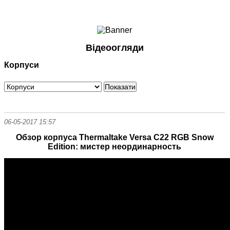
Ноутбуки і Планшети
Смартфони
Комунікації
Відеоогляди
Периферія
Корпуси
Автоелектроніка
Програмне забезпечення
Ігри
06-05-2017 15:57
Обзор корпуса Thermaltake Versa C22 RGB Snow
Edition: мистер неординарность