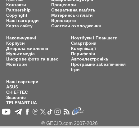
Контакти
Процесори
Partnership
Оперативна пам’ять
Copyright
Материнські плати
Наші нагороди
Відеокарти
Карта сайту
Системи охолодження
Накопичувачі
Ноутбуки і Планшети
Корпуси
Смартфони
Джерела живлення
Комунікації
Мультимедіа
Периферія
Цифрове фото та відео
Автоелектроніка
Монітори
Програмне забезпечення
Ігри
Наші партнери
ASUS
CHIEFTEC
Seasonic
TELEMART.UA
© GECID.com 2007-2026