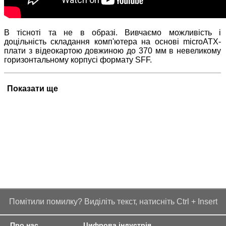
В тісноті та не в образі.
Вивчаємо
можливість і
доцільність
складання комп'ютера
на
основі
microATX
-
плати
з відеокартою
довжиною до
370
мм
в невеликому
горизонтальному
корпусі
формату SFF
.
Показати ще
Помітили помилку? Виділіть текст, натисніть Ctrl + Insert
Про нас
Цифрова індустрія