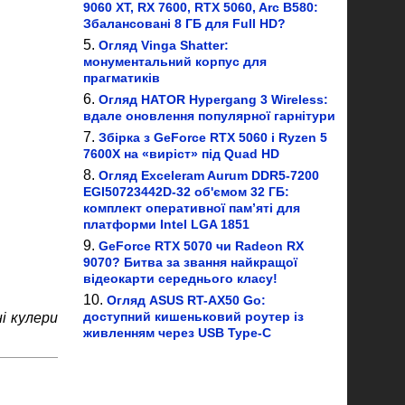
9060 XT, RX 7600, RTX 5060, Arc B580:
Збалансовані 8 ГБ для Full HD?
Огляд Vinga Shatter:
монументальний корпус для
прагматиків
Огляд HATOR Hypergang 3 Wireless:
вдале оновлення популярної гарнітури
Збірка з GeForce RTX 5060 і Ryzen 5
7600X на «виріст» під Quad HD
Огляд Exceleram Aurum DDR5-7200
EGI50723442D-32 об'ємом 32 ГБ:
комплект оперативної пам’яті для
платформи Intel LGA 1851
GeForce RTX 5070 чи Radeon RX
9070? Битва за звання найкращої
відеокарти середнього класу!
Огляд ASUS RT-AX50 Go:
доступний кишеньковий роутер із
і кулери
живленням через USB Type-C