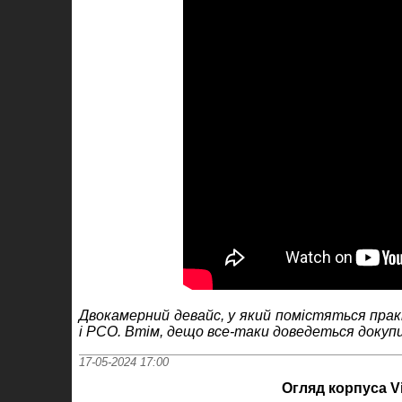
Двокамерний девайс, у який помістяться прак
і РСО. Втім, дещо все-таки доведеться докупи
17-05-2024 17:00
Огляд корпуса V