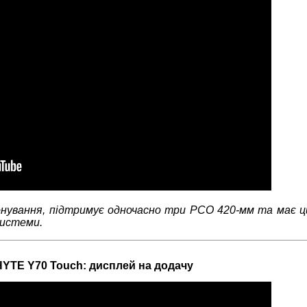
онування, підтримує одночасно три РСО 420-мм та має 
системи.
HYTE Y70 Touch: дисплей на додачу