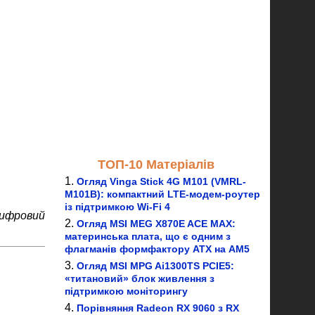
ТОП-10 Матеріалів
Огляд Vinga Stick 4G M101 (VMRL-
M101B): компактний LTE-модем-роутер
із підтримкою Wi-Fi 4
цифровий
Огляд MSI MEG X870E ACE MAX:
материнська плата, що є одним з
флагманів формфактору ATX на AM5
Огляд MSI MPG Ai1300TS PCIE5:
«титановий» блок живлення з
підтримкою моніторингу
Порівняння Radeon RX 9060 з RX