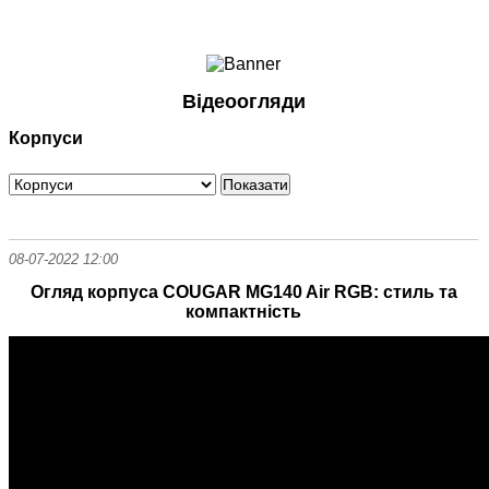
Ноутбуки і Планшети
Смартфони
Комунікації
Відеоогляди
Периферія
Корпуси
Автоелектроніка
Програмне забезпечення
Ігри
08-07-2022 12:00
Огляд корпуса COUGAR MG140 Air RGB: стиль та
компактність