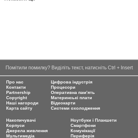
Помітили помилку? Виділіть текст, натисніть Ctrl + Insert
Про нас
Цифрова індустрія
Контакти
Процесори
Partnership
Оперативна пам’ять
Copyright
Материнські плати
Наші нагороди
Відеокарти
Карта сайту
Системи охолодження
Накопичувачі
Ноутбуки і Планшети
Корпуси
Смартфони
Джерела живлення
Комунікації
Мультимедіа
Периферія