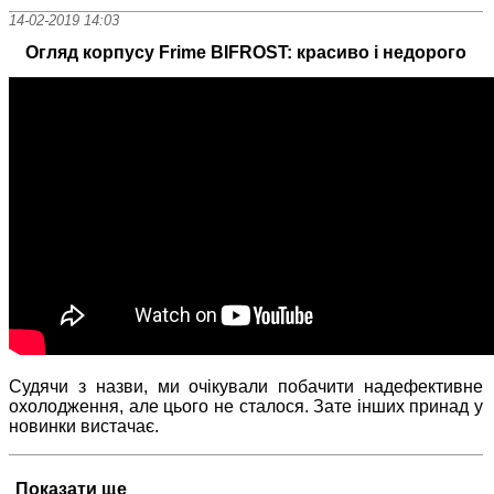
14-02-2019 14:03
Огляд корпусу Frime BIFROST: красиво і недорого
Судячи з назви, ми очікували побачити надефективне
охолодження, але цього не сталося. Зате інших принад у
новинки вистачає.
Показати ще