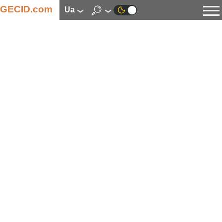
GECID.com
ua
Новини
Відео
Огляди
Цифрова індустрія
Процесори
Оперативна пам’ять
Материнські плати
Відеокарти
Системи охолодження
Накопичувачі
Корпуси
Джерела живлення
Мультимедіа
Цифрове фото та відео
Монітори