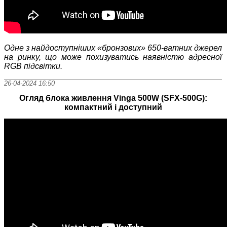
Одне з найдоступніших «бронзових» 650-ватних джерел
на ринку, що може похизуватись наявністю адресної
RGB
підсвітки.
26-04-2024 16:50
Огляд блока живлення Vinga 500W (SFX-500G):
компактний і доступний