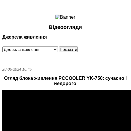
Ноутбуки і Планшети
Смартфони
Комунікації
Відеоогляди
Периферія
Джерела живлення
Автоелектроніка
Програмне забезпечення
Ігри
28-05-2024 16:45
Огляд блока живлення PCCOOLER YK-750: сучасно і
недорого