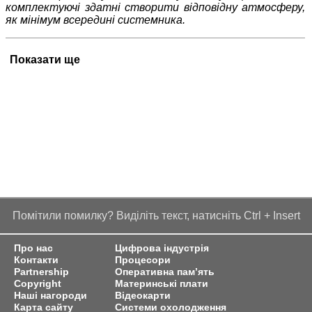
комплектуючі здатні створити відповідну атмосферу,
як мінімум всередині системника.
Показати ще
Помітили помилку? Виділіть текст, натисніть Ctrl + Insert
Про нас
Цифрова індустрія
Контакти
Процесори
Partnership
Оперативна пам’ять
Copyright
Материнські плати
Наші нагороди
Відеокарти
Карта сайту
Системи охолодження