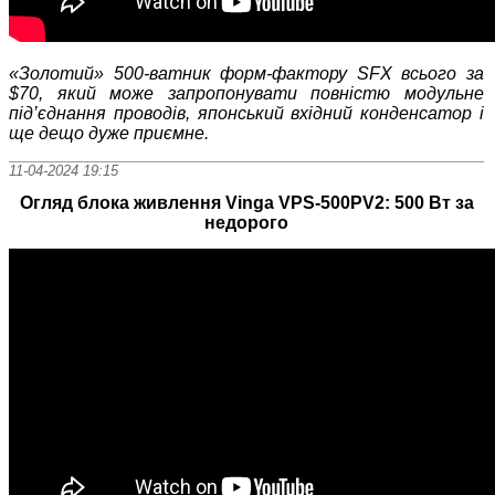
«Золотий» 500-ватник
форм-фактору
SFX
всього за
$
70, який може запропонувати повністю модульне
під’єднання проводів, японський вхідний конденсатор і
ще дещо дуже приємне.
11-04-2024 19:15
Огляд блока живлення Vinga VPS-500PV2: 500 Вт за
недорого