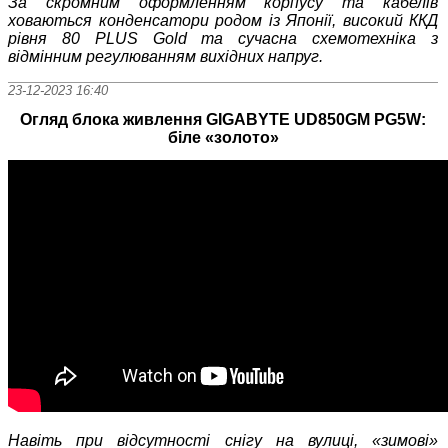
За скромним оформленням корпусу та кабелів
ховаються конденсатори родом із Японії, високий ККД
рівня 80 PLUS Gold та сучасна схемотехніка з
відмінним регулюванням вихідних напруг.
23-12-2023 16:40
Огляд блока живлення GIGABYTE UD850GM PG5W:
біле «золото»
Навіть при відсутності снігу на вулиці, «зимові»