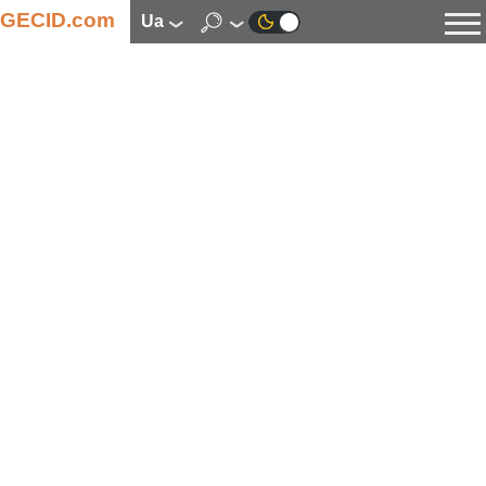
GECID.com
ua
Новини
Відео
Огляди
Цифрова індустрія
Процесори
Оперативна пам’ять
Материнські плати
Відеокарти
Системи охолодження
Накопичувачі
Корпуси
Джерела живлення
Мультимедіа
Цифрове фото та відео
Монітори