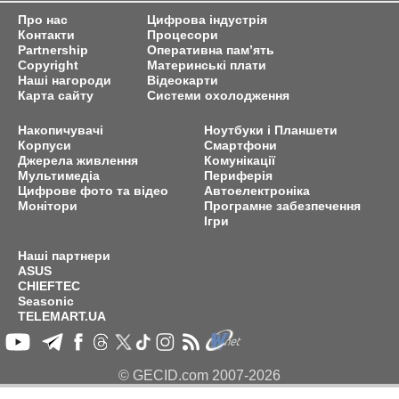
Про нас
Цифрова індустрія
Контакти
Процесори
Partnership
Оперативна пам’ять
Copyright
Материнські плати
Наші нагороди
Відеокарти
Карта сайту
Системи охолодження
Накопичувачі
Ноутбуки і Планшети
Корпуси
Смартфони
Джерела живлення
Комунікації
Мультимедіа
Периферія
Цифрове фото та відео
Автоелектроніка
Монітори
Програмне забезпечення
Ігри
Наші партнери
ASUS
CHIEFTEC
Seasonic
TELEMART.UA
© GECID.com 2007-2026