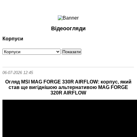
Ноутбуки і Планшети
Смартфони
Комунікації
Відеоогляди
Периферія
Корпуси
Автоелектроніка
Програмне забезпечення
Ігри
06-07-2026 12:45
Огляд MSI MAG FORGE 330R AIRFLOW: корпус, який
став ще вигіднішою альтернативою MAG FORGE
320R AIRFLOW