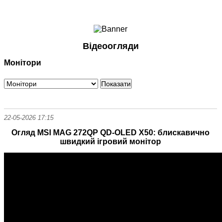
Ноутбуки і Планшети
Смартфони
Комунікації
Відеоогляди
Периферія
Монітори
Автоелектроніка
Програмне забезпечення
Ігри
22-05-2026 17:15
Огляд MSI MAG 272QP QD-OLED X50: блискавично
швидкий ігровий монітор