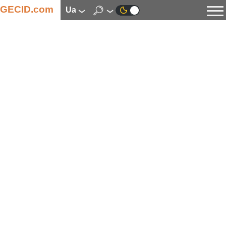
GECID.com
ua
Новини
Відео
Огляди
Цифрова індустрія
Процесори
Оперативна пам’ять
Материнські плати
Відеокарти
Системи охолодження
Накопичувачі
Корпуси
Джерела живлення
Мультимедіа
Цифрове фото та відео
Монітори