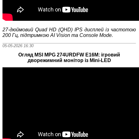
27‑дюймовий Quad HD (QHD) IPS дисплей із частотою
200 Гц, підтримкою AI Vision та Console Mode.
05-05-2026 16:30
Огляд MSI MPG 274URDFW E16M: ігровий
дворежимний монітор із Mini-LED