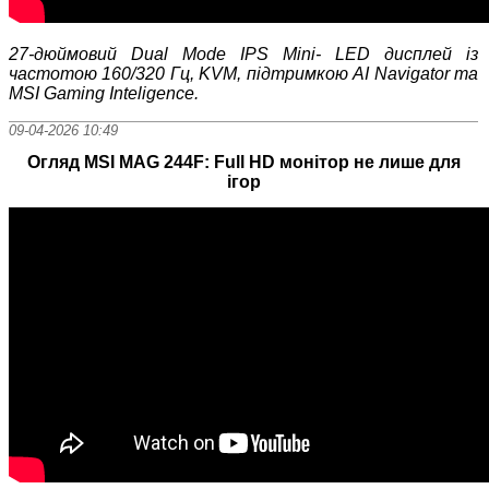
27
‑дюймовий Dual Mode IPS Min
i- LED дисплей із
частотою 160/320 Гц, KVM, підтримкою AI Navigator та
MSI Gaming Inteligence.
09-04-2026 10:49
Огляд MSI MAG 244F: Full HD монітор не лише для
ігор