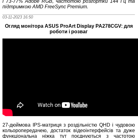
і 7
3
-77% Adobe RGB,
частотою розгортки 144 Гц та
підтримкою AMD FreeSync Premium.
03-11-2023 16:50
Огляд монітора ASUS ProArt Display PA278CGV: для
роботи і розваг
27-дюймова IPS-матриця з роздільністю QHD і чудовою
кольоропередачею, достаток відеоінтерфейсів та дуже
функціональна ніжка тут поєднуються з частотою