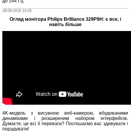
до 144 Гц.
28-09-2019 14:05
Огляд монітора Philips Brilliance 329P9H: є все, і
навіть більше
4K-модель з висувною веб-камерою, вбудованими
динаміками і розширеним набором інтерфейсів.
Думаєте, це всі її переваги? Поспішаємо вас здивувати і
порадувати!