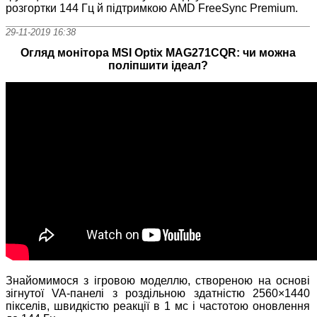
розгортки 144 Гц й підтримкою AMD FreeSync Premium.
29-11-2019 16:38
Огляд монітора MSI Optix MAG271CQR: чи можна
поліпшити ідеал?
Знайомимося з ігровою моделлю, створеною на основі
зігнутої VA-панелі з роздільною здатністю 2560×1440
пікселів, швидкістю реакції в 1 мс і частотою оновлення