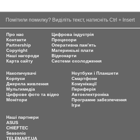
Помітили помилку? Виділіть текст, натисніть Ctrl + Insert
Про нас
Цифрова індустрія
Контакти
Процесори
Partnership
Оперативна пам’ять
Copyright
Материнські плати
Наші нагороди
Відеокарти
Карта сайту
Системи охолодження
Накопичувачі
Ноутбуки і Планшети
Корпуси
Смартфони
Джерела живлення
Комунікації
Мультимедіа
Периферія
Цифрове фото та відео
Автоелектроніка
Монітори
Програмне забезпечення
Ігри
Наші партнери
ASUS
CHIEFTEC
Seasonic
TELEMART.UA