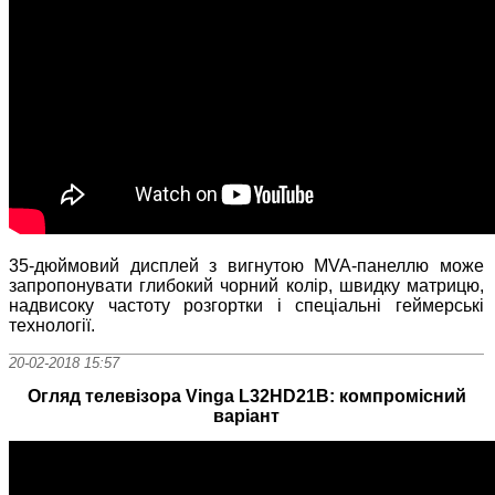
35-дюймовий дисплей з вигнутою MVA-панеллю може
запропонувати глибокий чорний колір, швидку матрицю,
надвисоку частоту розгортки і спеціальні геймерські
технології.
20-02-2018 15:57
Огляд телевізора Vinga L32HD21B: компромісний
варіант