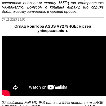
частотою оновлення екрану 165Г
ц та контрастною
VA-панеллю. Бонусом є кривина екрану, що сприяє
додатковому зануренню в ігровий процес.
27-11-2023 14:00
Огляд монітора ASUS VY279HGE: містер
універсальність
27-дюймова
Full HD
IPS-панель з 99% покриттям sRGB