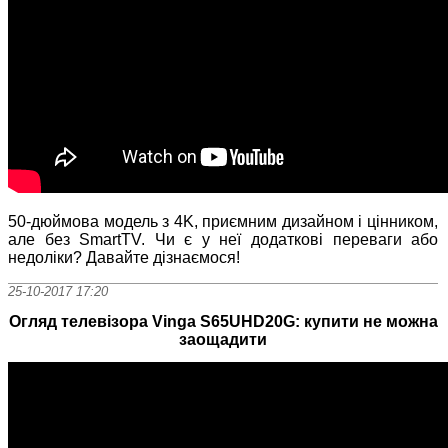
50-дюймова модель з 4K, приємним дизайном і цінником,
але без SmartTV. Чи є у неї додаткові переваги або
недоліки? Давайте дізнаємося!
25-10-2017 17:20
Огляд телевізора Vinga S65UHD20G: купити не можна
заощадити