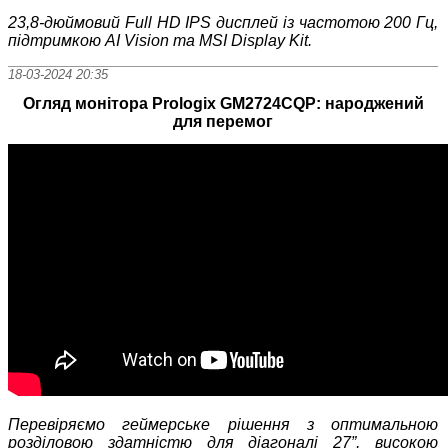
23,8
‑
дюймовий Full HD IPS дисплей із частотою 200 Гц,
підтримкою AI Vision та MSI Display Kit.
18-03-2024 20:35
Огляд монітора Prologix GM2724CQP: народжений
для перемог
Перевіряємо геймерське рішення з оптимальною
розділовою здатністю для діагоналі 27
”, високою