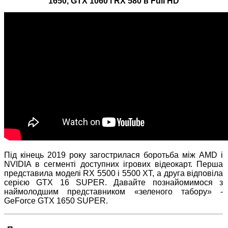
1650, GTX 1060 і RX 580 в Full HD
Під кінець 2019 року загострилася боротьба між AMD і
NVIDIA в сегменті доступних ігрових відеокарт. Перша
представила моделі RX 5500 і 5500 XT, а друга відповіла
серією GTX 16 SUPER. Давайте познайомимося з
наймолодшим представником «зеленого табору» -
GeForce GTX 1650 SUPER.