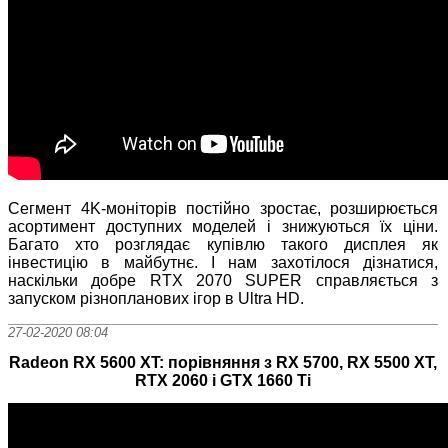
Сегмент 4K-моніторів постійно зростає, розширюється
асортимент доступних моделей і знижуються їх ціни.
Багато хто розглядає купівлю такого дисплея як
інвестицію в майбутнє. І нам захотілося дізнатися,
наскільки добре RTX 2070 SUPER справляється з
запуском різнопланових ігор в Ultra HD.
27-02-2020 08:04
Radeon RX 5600 XT: порівняння з RX 5700, RX 5500 XT,
RTX 2060 і GTX 1660 Ti