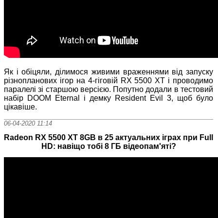
Як і обіцяли, ділимося живими враженнями від запуску
різнопланових ігор на 4-гіговій RX 5500 XT і проводимо
паралелі зі старшою версією. Попутно додали в тестовий
набір DOOM Eternal і демку Resident Evil 3, щоб було
цікавіше.
06-04-2020 11:14
Radeon RX 5500 XT 8GB в 25 актуальних іграх при Full
HD: навіщо тобі 8 ГБ відеопам'яті?