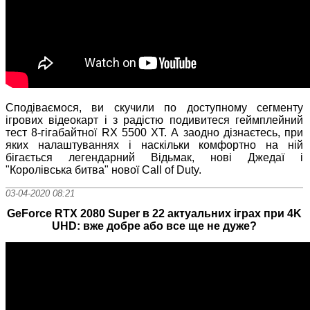
Сподіваємося, ви скучили по доступному сегменту
ігрових відеокарт і з радістю подивитеся геймплейний
тест 8-гігабайтної RX 5500 XT. А заодно дізнаєтесь, при
яких налаштуваннях і наскільки комфортно на ній
бігається легендарний Відьмак, нові Джедаї і
"Королівська битва" нової Call of Duty.
03-04-2020 08:21
GeForce RTX 2080 Super в 22 актуальних іграх при 4K
UHD: вже добре або все ще не дуже?