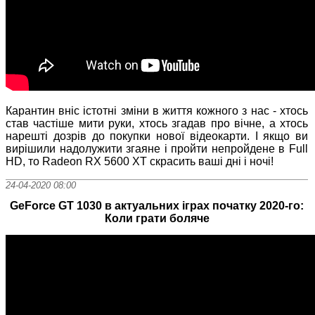
Карантин вніс істотні зміни в життя кожного з нас - хтось
став частіше мити руки, хтось згадав про вічне, а хтось
нарешті дозрів до покупки нової відеокарти. І якщо ви
вирішили надолужити згаяне і пройти непройдене в Full
HD, то Radeon RX 5600 XT скрасить ваші дні і ночі!
24-04-2020 08:00
GeForce GT 1030 в актуальних іграх початку 2020-го:
Коли грати боляче