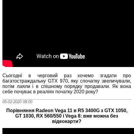
Сьогодні в черговий раз хочемо згадати про
багатостраждальну GTX 970, яку спочатку звеличували,
потім лаяли і в спішному порядку продавали. Як вона
себе почуває в реаліях початку 2020 року?
05-02-2020 08:00
Порівняння Radeon Vega 11 в R5 3400G з GTX 1050,
GT 1030, RX 560/550 і Vega 8: вже можна без
відеокарти?