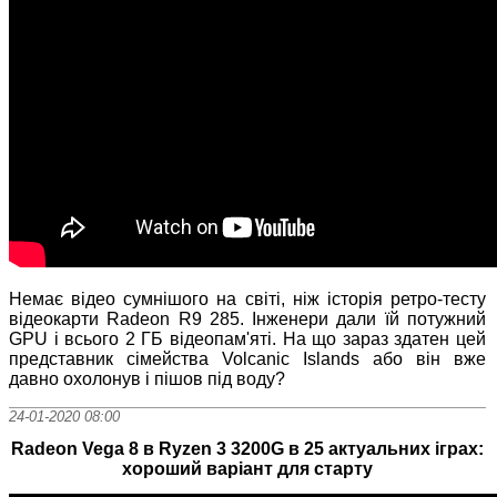
Немає відео сумнішого на світі, ніж історія ретро-тесту
відеокарти Radeon R9 285. Інженери дали їй потужний
GPU і всього 2 ГБ відеопам'яті. На що зараз здатен цей
представник сімейства Volcanic Islands або він вже
давно охолонув і пішов під воду?
24-01-2020 08:00
Radeon Vega 8 в Ryzen 3 3200G в 25 актуальних іграх:
хороший варіант для старту