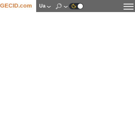
GECID.com
ua
Новини
Відео
Огляди
Цифрова індустрія
Процесори
Оперативна пам’ять
Материнські плати
Відеокарти
Системи охолодження
Накопичувачі
Корпуси
Джерела живлення
Мультимедіа
Цифрове фото та відео
Монітори