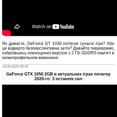
Як думаєте, GeForce GT 1030 потягне сучасні ігри? Або
це відверто безперспективна затія? Давайте перевіримо,
озброївшись повноцінної версією з 2 ГБ GDDR5-пам'яті в
низкопрофильном виконанні.
14-04-2020 08:00
GeForce GTX 1050 2GB в актуальних іграх початку
2020-го: З останніх сил