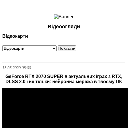
Ноутбуки і Планшети
Смартфони
Комунікації
Відеоогляди
Периферія
Відеокарти
Автоелектроніка
Програмне забезпечення
Ігри
13-05-2020 08:00
GeForce RTX 2070 SUPER в актуальних іграх з RTX,
DLSS 2.0 і не тільки: нейронна мережа в твоєму ПК