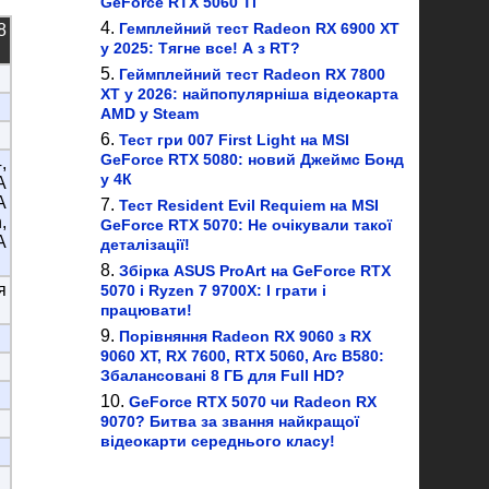
GeForce RTX 5060 Ti
Гемплейний тест Radeon RX 6900 XT
8
у 2025: Тягне все! А з RT?
Геймплейний тест Radeon RX 7800
XT у 2026: найпопулярніша відеокарта
AMD у Steam
Тест гри 007 First Light на MSI
GeForce RTX 5080: новий Джеймс Бонд
,
у 4К
A
A
Тест Resident Evil Requiem на MSI
,
GeForce RTX 5070: Не очікували такої
A
деталізації!
Збірка ASUS ProArt на GeForce RTX
я
5070 і Ryzen 7 9700X: І грати і
працювати!
Порівняння Radeon RX 9060 з RX
9060 XT, RX 7600, RTX 5060, Arc B580:
Збалансовані 8 ГБ для Full HD?
GeForce RTX 5070 чи Radeon RX
9070? Битва за звання найкращої
відеокарти середнього класу!