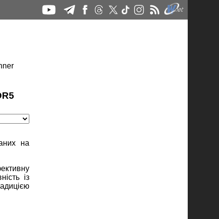
DR5
аних на
фективну
ність із
радицією