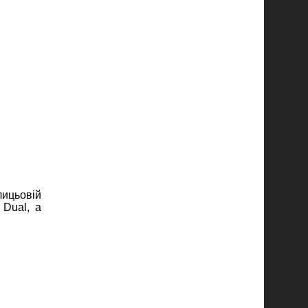
лицьовій
 Dual, а