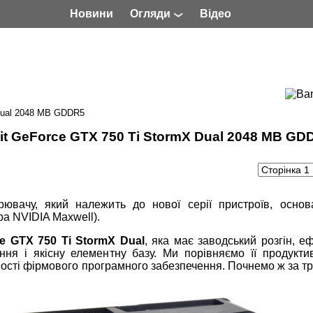
Новини
Огляди
Відео
 Dual 2048 MB GDDR5
lit GeForce GTX 750 Ti StormX Dual 2048 MB GD
ювачу, який належить до нової серії пристроїв, основ
ра NVIDIA Maxwell).
ce GTX 750 Ti StormX Dual
, яка має заводський розгін, е
ня і якісну елементну базу. Ми порівняємо її продуктив
сті фірмового програмного забезпечення. Почнемо ж за т