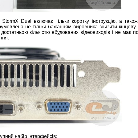
StormX Dual включає тільки коротку інструкцію, а також
зумовлена не тільки бажанням виробника знизити кінцеву 
 достатньою кількістю вбудованих відеовиходів і не має п
ння.
пний набір інтерфейсів: