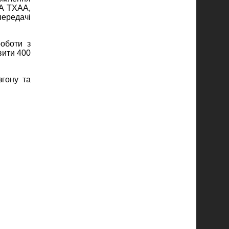
IA TXAA,
передачі
роботи з
вити 400
згону та