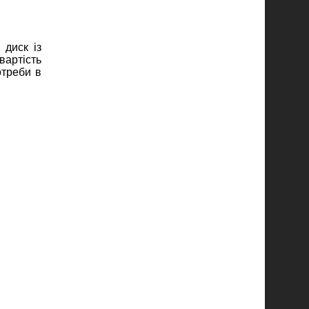
 диск із
вартість
отреби в