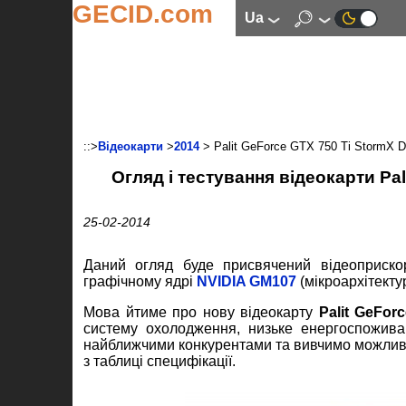
GECID.com
ua
::>
Відеокарти
>
2014
> Palit GeForce GTX 750 Ti StormX
Огляд і тестування відеокарти Pa
25-02-2014
Даний огляд буде присвячений відеоприскор
графічному ядрі
NVIDIA GM107
(мікроархітекту
Мова йтиме про нову відеокарту
Palit GeFor
систему охолодження, низьке енергоспоживан
найближчими конкурентами та вивчимо можливо
з таблиці специфікації.