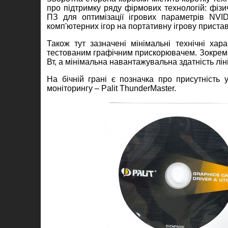
про підтримку ряду фірмових технологій: фіз
ПЗ для оптимізації ігрових параметрів NVID
комп'ютерних ігор на портативну ігрову приста
Також тут зазначені мінімальні технічні хар
тестованим графічним прискорювачем. Зокрема
Вт, а мінімальна навантажувальна здатність лін
На бічній грані є позначка про присутність
моніторингу – Palit ThunderMaster.