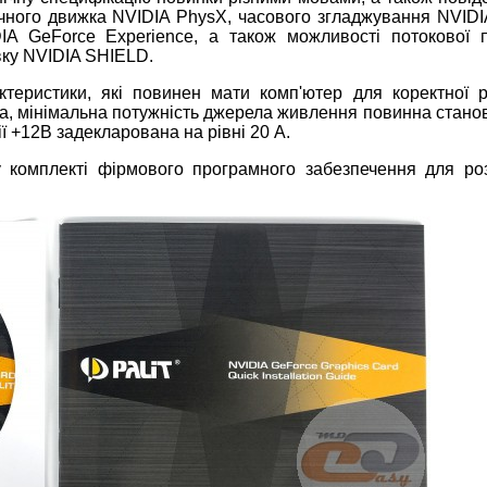
ичного движка NVIDIA PhysX, часового згладжування NVID
IA GeForce Experience, а також можливості потокової 
вку NVIDIA SHIELD.
актеристики, які повинен мати комп'ютер для коректної 
, мінімальна потужність джерела живлення повинна стано
ії +12В задекларована на рівні 20 А.
 у комплекті фірмового програмного забезпечення для ро