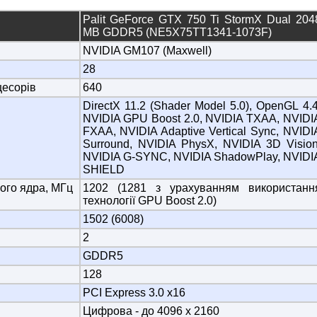
Palit GeForce GTX 750 Ti StormX Dual 204
MB GDDR5 (NE5X75TT1341-1073F)
NVIDIA GM107 (Maxwell)
28
цесорів
640
DirectX 11.2 (Shader Model 5.0), OpenGL 4.4
NVIDIA GPU Boost 2.0, NVIDIA TXAA, NVIDI
FXAA, NVIDIA Adaptive Vertical Sync, NVIDI
Surround, NVIDIA PhysX, NVIDIA 3D Vision
NVIDIA G-SYNC, NVIDIA ShadowPlay, NVIDI
SHIELD
ого ядра, МГц
1202 (1281 з урахуванням використанн
технології GPU Boost 2.0)
1502 (6008)
2
GDDR5
128
PCI Express 3.0 x16
Цифрова - до 4096 x 2160