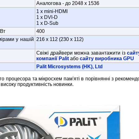
Аналогова - до 2048 x 1536
1 х mini-HDMI
1 х DVI-D
1 х D-Sub
 Вт
400
имірами у нашій
216 х 112 (230 x 112)
Свіжі драйвери можна завантажити із
сайт
компанії Palit
або
сайту виробника GPU
Palit Microsystems (HK), Ltd
ого процесора та мікросхем пам'яті в порівнянні з рекомен
високу продуктивність новинки.