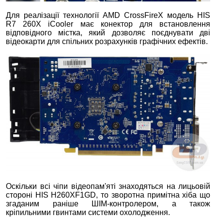
Для реалізації технології AMD CrossFireX модель HIS
R7 260X iCooler має конектор для встановлення
відповідного містка, який дозволяє поєднувати дві
відеокарти для спільних розрахунків графічних ефектів.
Оскільки всі чіпи відеопам'яті знаходяться на лицьовій
стороні HIS H260XF1GD, то зворотна примітна хіба що
згаданим раніше ШІМ-контролером, а також
кріпильними гвинтами системи охолодження.