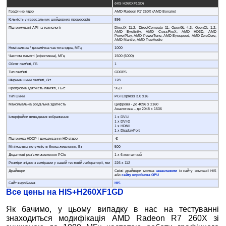
(HIS H260XF1GD)
Графічне ядро
AMD Radeon R7 260X (AMD Bonaire)
Кількість універсальних шейдерних процесорів
896
Підтримувані API та технології
DirectX 11.2, DirectCompute 11, OpenGL 4.3, OpenCL 1.2,
AMD Eyefinity, AMD CrossFireX, AMD HD3D, AMD
PowerPlay, AMD PowerTune, AMD Eyespeed, AMD ZeroCore,
AMD Mantle, AMD TrueAudio
Номінальна / динамічна частота ядра, МГц
1000
Частота пам'яті (ефективна), МГц
1500 (6000)
Обсяг пам'яті, ГБ
1
Тип пам'яті
GDDR5
Ширина шини пам'яті, біт
128
Пропускна здатність пам'яті, ГБ/с
96,0
Тип шини
PCI Express 3.0 x16
Максимальна роздільна здатність
Цифрова - до 4096 x 2160
Аналогова – до 2048 x 1536
Інтерфейси виведення зображення
1 x DVI-I
1 x DVI-D
1 x HDMI
1 x DisplayPort
Підтримка HDCP і декодування HD-відео
Є
Мінімальна потужність блока живлення, Вт
500
Додаткові роз’єми живлення PCIe
1 x 6-контактний
Розміри згідно з вимірами у нашій тестовій лабораторії, мм
226 х 112
Драйвери
Свіжі драйвери можна
завантажити
із сайту компанії HIS
або
сайту виробника GPU
Сайт виробника
HIS
Все цены на HIS+H260XF1GD
Як бачимо, у цьому випадку в нас на тестуванні
знаходиться модифікація AMD Radeon R7 260X зі