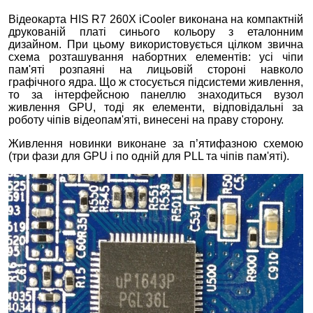
Відеокарта HIS R7 260X iCooler виконана на компактній
друкованій платі синього кольору з еталонним
дизайном. При цьому використовується цілком звична
схема розташування набортних елементів: усі чіпи
пам'яті розпаяні на лицьовій стороні навколо
графічного ядра. Що ж стосується підсистеми живлення,
то за інтерфейсною панеллю знаходиться вузол
живлення GPU, тоді як елементи, відповідальні за
роботу чіпів відеопам'яті, винесені на праву сторону.
Живлення новинки виконане за п’ятифазною схемою
(три фази для GPU і по одній для PLL та чіпів пам'яті).