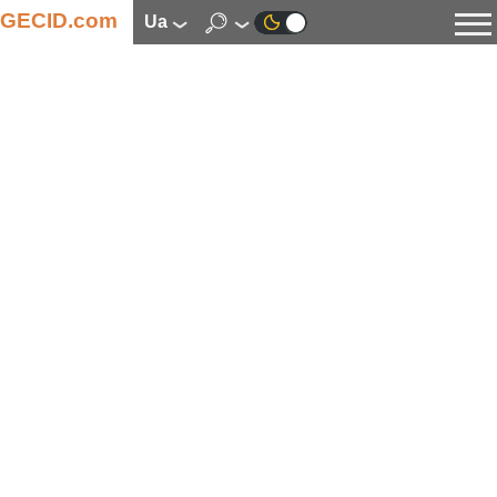
GECID.com
ua
Новини
Відео
Огляди
Цифрова індустрія
Процесори
Оперативна пам’ять
Материнські плати
Відеокарти
Системи охолодження
Накопичувачі
Корпуси
Джерела живлення
Мультимедіа
Цифрове фото та відео
Монітори