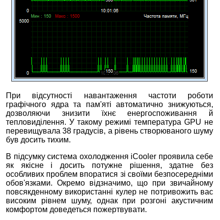
При відсутності навантаження частоти роботи
графічного ядра та пам'яті автоматично знижуються,
дозволяючи знизити їхнє енергоспоживання й
тепловиділення. У такому режимі температура GPU не
перевищувала 38 градусів, а рівень створюваного шуму
був досить тихим.
В підсумку система охолодження iCooler проявила себе
як якісне і досить потужне рішення, здатне без
особливих проблем впоратися зі своїми безпосередніми
обов'язками. Окремо відзначимо, що при звичайному
повсякденному використанні кулер не потривожить вас
високим рівнем шуму, однак при розгоні акустичним
комфортом доведеться пожертвувати.