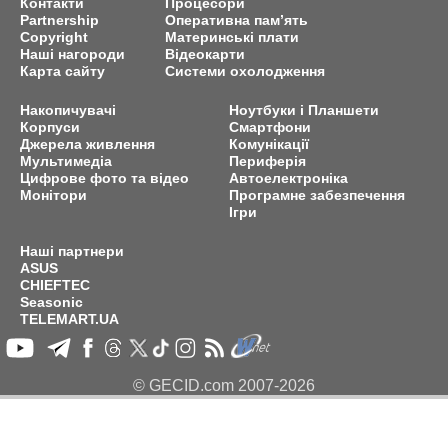
Контакти
Процесори
Partnership
Оперативна пам’ять
Copyright
Материнські плати
Наші нагороди
Відеокарти
Карта сайту
Системи охолодження
Накопичувачі
Ноутбуки і Планшети
Корпуси
Смартфони
Джерела живлення
Комунікації
Мультимедіа
Периферія
Цифрове фото та відео
Автоелектроніка
Монітори
Програмне забезпечення
Ігри
Наші партнери
ASUS
CHIEFTEC
Seasonic
TELEMART.UA
© GECID.com 2007-2026