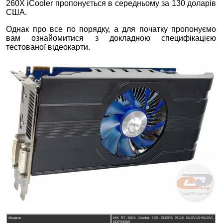
260Х iCooler пропонується в середньому за 130 доларів
США.
Однак про все по порядку, а для початку пропонуємо
вам ознайомитися з докладною специфікацією
тестованої відеокарти.
Модель
HIS R7 260X iCooler 1GB GDDR5 PCI-E DLDVI-D+DLDVI-
I/DP/HDMI