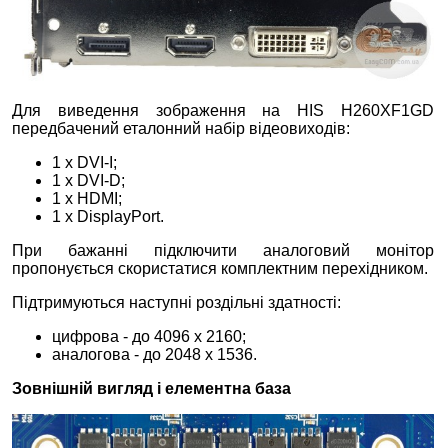
Для виведення зображення на HIS H260XF1GD
передбачений еталонний набір відеовиходів:
1 х DVI-I;
1 х DVI-D;
1 х HDMI;
1 х DisplayPort.
При бажанні підключити аналоговий монітор
пропонується скористатися комплектним перехідником.
Підтримуються наступні роздільні здатності:
цифрова - до 4096 x 2160;
аналогова - до 2048 x 1536.
Зовнішній вигляд і елементна база