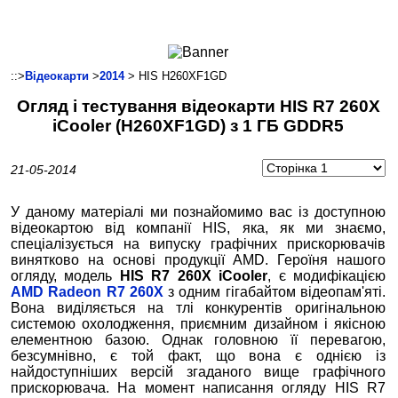
Ноутбуки і Планшети
Смартфони
Комунікації
::>
Відеокарти
>
2014
> HIS H260XF1GD
Периферія
Огляд і тестування відеокарти HIS R7 260Х
Автоелектроніка
iCooler (H260XF1GD) з 1 ГБ GDDR5
Програмне забезпечення
Ігри
21-05-2014
У даному матеріалі ми познайомимо вас із доступною
відеокартою від компанії HIS, яка, як ми знаємо,
спеціалізується на випуску графічних прискорювачів
винятково на основі продукції AMD. Героїня нашого
огляду, модель
HIS R7 260Х iCooler
, є модифікацією
AMD Radeon R7 260Х
з одним гігабайтом відеопам'яті.
Вона виділяється на тлі конкурентів оригінальною
системою охолодження, приємним дизайном і якісною
елементною базою. Однак головною її перевагою,
безсумнівно, є той факт, що вона є однією із
найдоступніших версій згаданого вище графічного
прискорювача. На момент написання огляду HIS R7