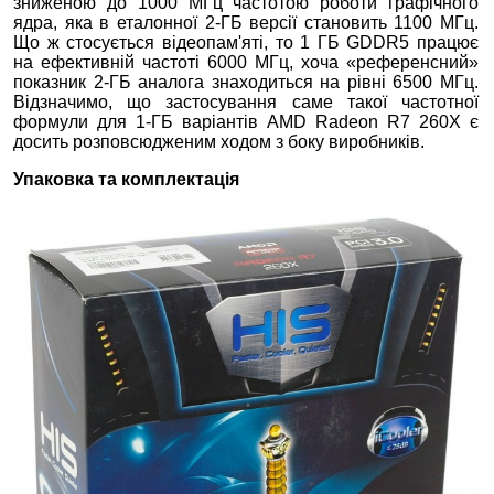
зниженою до 1000 МГц частотою роботи графічного
ядра, яка в еталонної 2-ГБ версії становить 1100 МГц.
Що ж стосується відеопам'яті, то 1 ГБ GDDR5 працює
на ефективній частоті 6000 МГц, хоча «референсний»
показник 2-ГБ аналога знаходиться на рівні 6500 МГц.
Відзначимо, що застосування саме такої частотної
формули для 1-ГБ варіантів AMD Radeon R7 260X є
досить розповсюдженим ходом з боку виробників.
Упаковка та комплектація