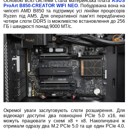
Основою всієї системи стала материнська плата
ASUS
ProArt B850-CREATOR WIFI NEO
. Побудована вона на
чипсеті AMD B850 та підтримує усі лінійки процесорів
Ryzen під AM5. Для оперативної пам’яті передбачено
чотири слоти DDR5 із можливістю встановлення до 256
ГБ і швидкості понад 9000 МТ/с.
Окремої уваги заслуговують слоти розширення. Для
відеокарт доступні два повноцінні PCIe 5.0 x16, які
можуть працювати у схемі x8 + x8. Накопичувачі ж
отримали одразу два M.2 PCIe 5.0 та ще один PCIe 4.0.