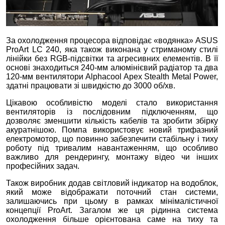
За охолодження процесора відповідає «водянка» ASUS
ProArt LC 240, яка також виконана у стриманому стилі
лінійки без RGB-підсвітки та агресивних елементів. В її
основі знаходиться 240-мм алюмінієвий радіатор та два
120-мм вентилятори Alphacool Apex Stealth Metal Power,
здатні працювати зі швидкістю до 3000 об/хв.
Цікавою особливістю моделі стало використання
вентиляторів із послідовним підключенням, що
дозволяє зменшити кількість кабелів та зробити збірку
акуратнішою. Помпа використовує новий трифазний
електромотор, що повинно забезпечити стабільну і тиху
роботу під тривалим навантаженням, що особливо
важливо для рендерингу, монтажу відео чи інших
професійних задач.
Також виробник додав світловий індикатор на водоблок,
який може відображати поточний стан системи,
залишаючись при цьому в рамках мінімалістичної
концепції ProArt. Загалом же ця рідинна система
охолодження більше орієнтована саме на тиху та