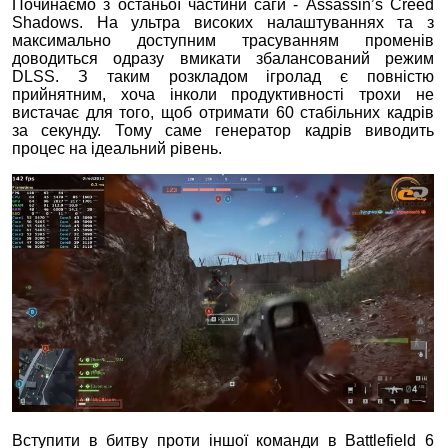
Починаємо з останьої частини саги - Assassin’s Creed
Shadows. На ультра високих налаштуваннях та з
максимально доступним трасуванням променів
доводиться одразу вмикати збалансований режим
DLSS. З таким розкладом ігролад є повністю
прийнятним, хоча інколи продуктивності трохи не
вистачає для того, щоб отримати 60 стабільних кадрів
за секунду. Тому саме генератор кадрів виводить
процес на ідеальний рівень.
Вступити в битву проти іншої команди в Battlefield 6