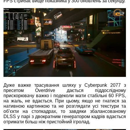
FPS стрибає вище показника у 300 оновлень за секунду.
Дуже важке трасування шляху у Cyberpunk 2077 з
пресетом Overdrive дається піддослідному
прискорювачу важко і подеколи мати стабільні 60 FPS,
на жаль, не вдається. При цьому, якщо не гнатися за
нативною картинкою та не розглядати усі текстури та
об’єкти на стопкадрах, то завдяки збалансованому
DLSS у парі з двократним генератором кадрів вдається
отримати більш ніж пристойний ігролад.