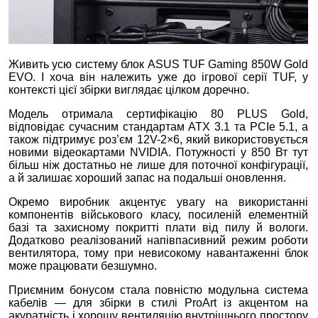
Живить усю систему блок ASUS TUF Gaming 850W Gold
EVO. І хоча він належить уже до ігрової серії TUF, у
контексті цієї збірки виглядає цілком доречно.
Модель отримала сертифікацію 80 PLUS Gold,
відповідає сучасним стандартам ATX 3.1 та PCIe 5.1, а
також підтримує роз’єм 12V-2×6, який використовується
новими відеокартами NVIDIA. Потужності у 850 Вт тут
більш ніж достатньо не лише для поточної конфігурації,
а й залишає хороший запас на подальші оновлення.
Окремо виробник акцентує увагу на використанні
компонентів військового класу, посиленій елементній
базі та захисному покритті плати від пилу й вологи.
Додатково реалізований напівпасивний режим роботи
вентилятора, тому при невисокому навантаженні блок
може працювати безшумно.
Приємним бонусом стала повністю модульна система
кабелів — для збірки в стилі ProArt із акцентом на
акуратність і хорошу вентиляцію внутрішнього простору