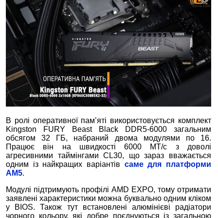
В ролі оперативної пам’яті використовується комплект
Kingston FURY Beast Black DDR5-6000 загальним
обсягом 32 ГБ, набраний двома модулями по 16.
Працює він на швидкості 6000 МТ/с з доволі
агресивними таймінгами CL30, що зараз вважається
одним із найкращих варіантів
саме для платформи
AM5
.
Модулі підтримують профілі AMD EXPO, тому отримати
заявлені характеристики можна буквально одним кліком
у BIOS. Також тут встановлені алюмінієві радіатори
чорного кольору, які добре поєднуються із загальною