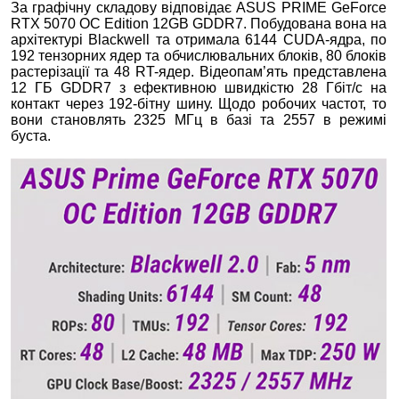
За графічну складову відповідає ASUS PRIME GeForce
RTX 5070 OC Edition 12GB GDDR7. Побудована вона на
архітектурі Blackwell та отримала 6144 CUDA-ядра, по
192 тензорних ядер та обчислювальних блоків, 80 блоків
растерізації та 48 RT-ядер. Відеопам’ять представлена
12 ГБ GDDR7 з ефективною швидкістю 28 Гбіт/с на
контакт через 192-бітну шину. Щодо робочих частот, то
вони становлять 2325 МГц в базі та 2557 в режимі
буста.