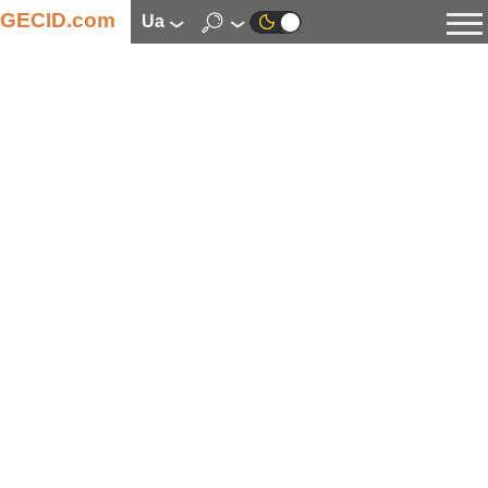
GECID.com
ua
Новини
Відео
Огляди
Цифрова індустрія
Процесори
Оперативна пам’ять
Материнські плати
Відеокарти
Системи охолодження
Накопичувачі
Корпуси
Джерела живлення
Мультимедіа
Цифрове фото та відео
Монітори