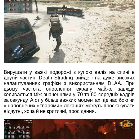
Вирушати у важкі подорожі з купою валіз на спині в
другій частині Death Strading вийде і на дуже високих
налаштуваннях графіки з використанням DLAA. При
цьому частота оновлення екрану майже завжди
коливається між значеннями у 70 та 80 середніх кадрів
за секунду. А от у більш важких моментах під час бою чи
у наповнених «тварями» локаціях можуть проскакувати
відчутні, хоча й не критичні, просідання.