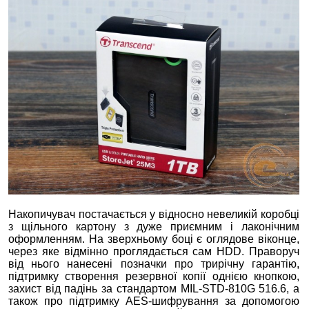
Накопичувач постачається у відносно невеликій коробці
з щільного картону з дуже приємним і лаконічним
оформленням. На зверхньому боці є оглядове віконце,
через яке відмінно проглядається сам HDD. Праворуч
від нього нанесені позначки про трирічну гарантію,
підтримку створення резервної копії однією кнопкою,
захист від падінь за стандартом MIL-STD-810G 516.6, а
також про підтримку AES-шифрування за допомогою