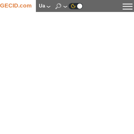
GECID.com
ua
Новини
Відео
Огляди
Цифрова індустрія
Процесори
Оперативна пам’ять
Материнські плати
Відеокарти
Системи охолодження
Накопичувачі
Корпуси
Джерела живлення
Мультимедіа
Цифрове фото та відео
Монітори