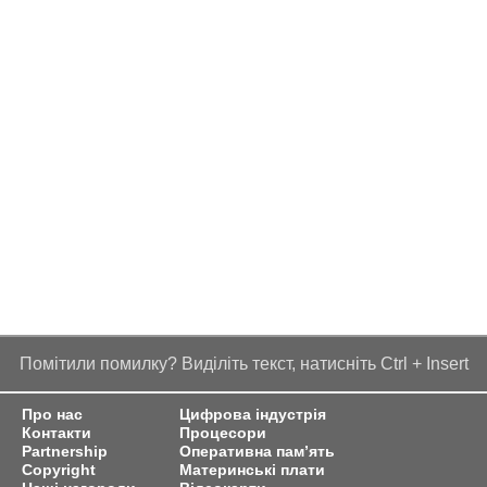
Помітили помилку? Виділіть текст, натисніть Ctrl + Insert
Про нас
Цифрова індустрія
Контакти
Процесори
Partnership
Оперативна пам’ять
Copyright
Материнські плати