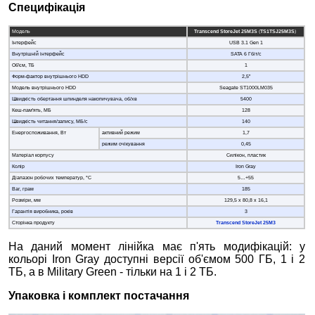
Специфікація
Модель
Transcend StoreJet 25M3S
(
TS1TSJ25M3S
)
Інтерфейс
USB 3.1 Gen 1
Внутрішній інтерфейс
SATA 6 Гбіт/с
Об'єм, ТБ
1
Форм-фактор внутрішнього HDD
2,5”
Модель внутрішнього HDD
Seagate ST1000LM035
Швидкість обертання шпинделя накопичувача, об/хв
5400
Кеш-пам'ять, МБ
128
Швидкість читання/запису, МБ/с
140
Енергоспоживання, Вт
активний режим
1,7
режим очікування
0,45
Матеріал корпусу
Силікон, пластик
Колір
Iron Gray
Діапазон робочих температур, °C
5…+55
Ваг, грам
185
Розміри, мм
129,5 х 80,8 х 16,1
Гарантія виробника, років
3
Сторінка продукту
Transcend StoreJet 25M3
На даний момент лінійка має п'ять модифікацій: у
кольорі Iron Gray доступні версії об'ємом 500 ГБ, 1 і 2
ТБ, а в Military Green - тільки на 1 і 2 ТБ.
Упаковка і комплект постачання