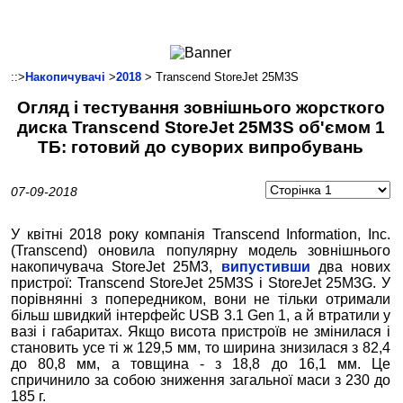
Ноутбуки і Планшети
Смартфони
Комунікації
::>
Накопичувачі
>
2018
> Transcend StoreJet 25M3S
Периферія
Огляд і тестування зовнішнього жорсткого
Автоелектроніка
диска Transcend StoreJet 25M3S об'ємом 1
Програмне забезпечення
ТБ: готовий до суворих випробувань
Ігри
07-09-2018
У квітні 2018 року компанія Transcend Information, Inc.
(Transcend) оновила популярну модель зовнішнього
накопичувача StoreJet 25M3,
випустивши
два нових
пристрої: Transcend StoreJet 25M3S і StoreJet 25M3G. У
порівнянні з попередником, вони не тільки отримали
більш швидкий інтерфейс USB 3.1 Gen 1, а й втратили у
вазі і габаритах. Якщо висота пристроїв не змінилася і
становить усе ті ж 129,5 мм, то ширина знизилася з 82,4
до 80,8 мм, а товщина - з 18,8 до 16,1 мм. Це
спричинило за собою зниження загальної маси з 230 до
185 г.