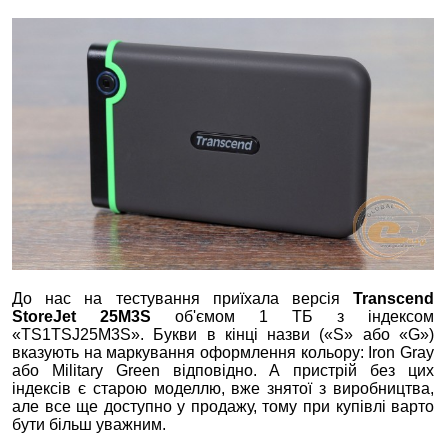
До нас на тестування приїхала версія
Transcend
StoreJet 25M3S
об'ємом 1 ТБ з індексом
«TS1TSJ25M3S». Букви в кінці назви («S» або «G»)
вказують на маркування оформлення кольору: Iron Gray
або Military Green відповідно. А пристрій без цих
індексів є старою моделлю, вже знятої з виробництва,
але все ще доступно у продажу, тому при купівлі варто
бути більш уважним.