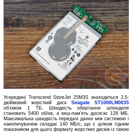
Усередині Transcend StoreJet 25M3S знаходиться 2,5-
дюймовий жорсткий диск
Seagate ST1000LM0035
об'ємом 1 ТБ. Швидкість обертання шпинделя
становить 5400 об/хв, а кеш-пам'ять досягає 128 МБ.
Максимальна швидкість передачі даних між системою і
накопичувачем складає 140 МБ/с, що є цілком гідним
показником для цього формату жорстких дисків із такою