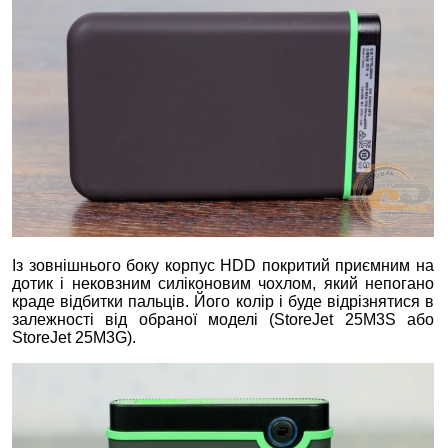
Із зовнішнього боку корпус HDD покритий приємним на
дотик і нековзним силіконовим чохлом, який непогано
краде відбитки пальців. Його колір і буде відрізнятися в
залежності від обраної моделі (StoreJet 25M3S або
StoreJet 25M3G).