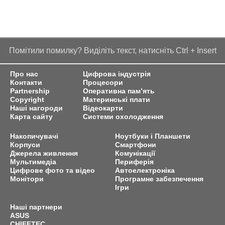
Помітили помилку? Виділіть текст, натисніть Ctrl + Insert
Про нас
Цифрова індустрія
Контакти
Процесори
Partnership
Оперативна пам’ять
Copyright
Материнські плати
Наші нагороди
Відеокарти
Карта сайту
Системи охолодження
Накопичувачі
Ноутбуки і Планшети
Корпуси
Смартфони
Джерела живлення
Комунікації
Мультимедіа
Периферія
Цифрове фото та відео
Автоелектроніка
Монітори
Програмне забезпечення
Ігри
Наші партнери
ASUS
CHIEFTEC