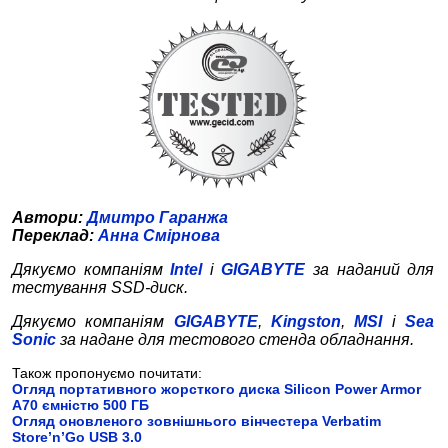
Автори:
Дмитро
Гаранжа
Переклад:
Анна Смірнова
Дякуємо компаніям
Intel
і
GIGABYTE
за наданий для
тестування SSD-диск.
Дякуємо компаніям
GIGABYTE
,
Kingston
,
MSI
і
Sea
Sonic
за надане для тестового стенда обладнання.
Також пропонуємо почитати:
Огляд портативного жорсткого диска Silicon Power Armor
A70 ємністю 500 ГБ
Огляд оновленого зовнішнього вінчестера Verbatim
Store’n’Go USB 3.0