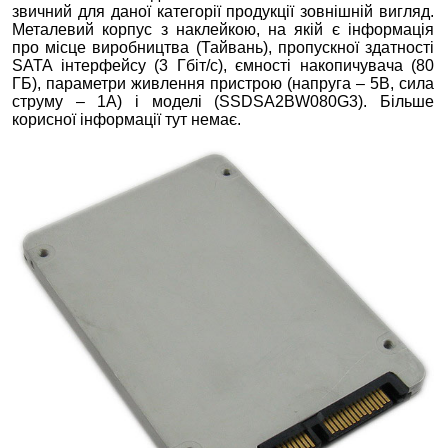
звичний для даної категорії продукції зовнішній вигляд.
Металевий корпус з наклейкою, на якій є інформація
про місце виробництва (Тайвань), пропускної здатності
SATA інтерфейсу (3 Гбіт/с), ємності накопичувача (80
ГБ), параметри живлення пристрою (напруга – 5В, сила
струму – 1А) і моделі (SSDSA2BW080G3). Більше
корисної інформації тут немає.