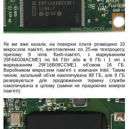
Як ми вже казали, на поверхні плати розміщено 10
мікросхем пам'яті, виготовлених по 25-нм техпроцесу,
причому 9 чіпів flash-пам'яті, з маркуванням
29F64G08ACME1 по 64 Гбіт або ж 8 ГБ і 1 чіп з
маркуванням 29F16B08CCME1 об'ємом 16 ГБ.
Виробником мікросхем пам'яті є компанія Intel. Таким
чином, загальний об'єм накопичувача 88 ГБ, але 8 ГБ
резервуються для продовження терміну служби
накопичувача в цілому (заміни не працюючих комірок
пам'яті).