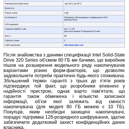
Температура зберігання
від -55°C до 95°C
Вологість
-
Рівень шуму
0 дБ
Особливості
Підтримка 128-розрядного шифрування AES
функція NCQ
LED-індикація
-
Габарити (ШхВхГ), мм
69 х 7 х 99
(доступні моделі й товщиною 9,5 мм)
Вага, г
88
Гарантія, років
5
Сайт виробника
http://www.intel.com/
Після знайомства з даними специфікації Intel Solid-State
Drive 320 Series об'ємом 80 ГБ ми бачимо, що виробник
пішов на розширення модельного ряду накопичувачів
варіантами різних форм-факторів, що дозволяє
задовольнити потреби практично будь-якого споживача.
Збільшений термін гарантії з трьох до п'яти років
підтверджує той факт, що розробники впевнені у
надійності пристрою, однак варто пам'ятати, що
гарантія також обмежена і кількістю записаної
інформації, об'єм якої залежить від ємності
накопичувача (для моделі 80 ГБ межею є 10 ТБ).
Покупців, яким необхідні захищені накопичувачі,
порадує підтримка 128-розрядного шифрування, здатне
забезпечити додатковий захист конфіденційних даних
власника.