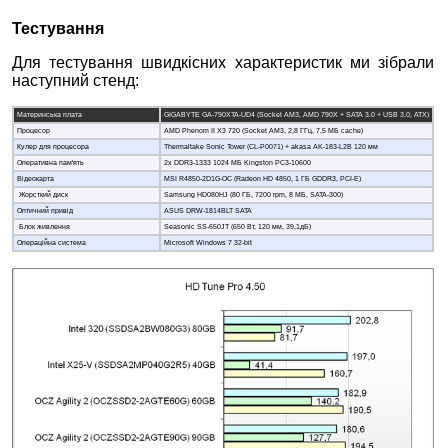
Тестування
Для тестування швидкісних характеристик ми зібрали
наступний стенд:
Материнська плата
GIGABYTE GA-790XTA-UD4 (Socket AM3, AMD 790X + SATA 3.0 + USB 3.0, ATX)
Процесор
AMD Phenom II X3 720 (Socket AM3, 2,8 ГГц, 7,5 МБ cache)
Кулер для процесора
Thermaltake Sonic Tower (CL-P0071) + akasa AK-183-L2B 120 мм
Оперативна пам'ять
2x DDR3-1333 1024 MБ Kingston PC3-10600
Відеокарта
MSI R4850-2D1G-OC (Radeon HD 4850, 1 ГБ GDDR3, PCI-E)
Жорсткий диск
Samsung HD080HJ (80 ГБ, 7200 rpm, 8 МБ, SATA-300)
Оптичний привід
ASUS DRW-1814BLT SATA
Блок живлення
Seasonic SS-650JT (650 Вт, 120 мм, 39,1дБ)
Операційна система
Microsoft Windows 7 32-bit