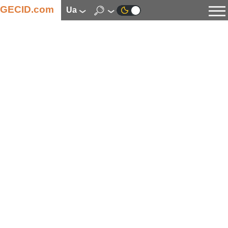
GECID.com
ua
Новини
Відео
Огляди
Цифрова індустрія
Процесори
Оперативна пам’ять
Материнські плати
Відеокарти
Системи охолодження
Накопичувачі
Корпуси
Джерела живлення
Мультимедіа
Цифрове фото та відео
Монітори