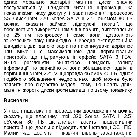
однак морально застарілі магнітні диски значно
поступаються у швидкості читання інформації. За
показниками часу доступу і завантаження процесора
SSD-диск Intel 320 Series SATA II 2.5" об'ємом 80 ГБ
можна сказати займає лідируючі позиції, що
пояснюється використанням чіпів пам'яті, виготовлених
по 25 нм техпроцесу і саме вони дозволяють
забезпечити таку швидкодію. Середня експлуатаційна
швидкість для даного варіанта накопичувача дорівнює
140 МБ/с і є максимальною для порівнюваних
пристроїв, що підтримують інтерфейс SATA 3 ГБ/с.
Якщо розглянути винятково швидкість запису
інформації, то звичайно ж вона збільшилася вдвічі в
порівнянні з Intel X25-V, щоправда об'ємом 40 ГБ, однак
подібного збільшення недостатньо, щоб можна було
заявити про лідерство моделі, тому що навіть деякі
магнітні жорсткі диски трохи швидші по цьому показнику.
Висновки
У якості підсумку по проведеним дослідженням можна
сказати, що власнику Intel 320 Series SATA II 2.5"
об'ємом 80 ГБ дістанеться досить продуктивний
пристрій, що ідеально підходить для інсталяції ОС і ПО.
Малий час доступу і низький рівень завантаження