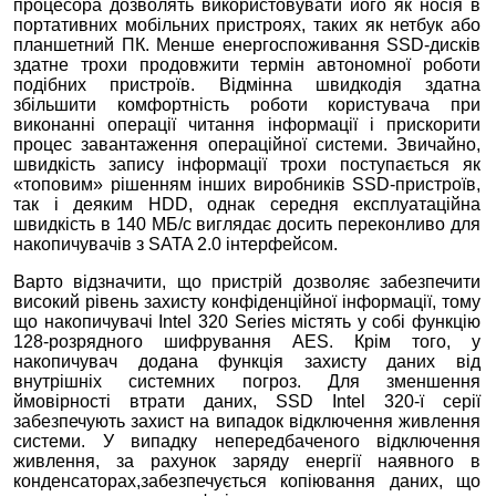
процесора дозволять використовувати його як носія в
портативних мобільних пристроях, таких як нетбук або
планшетний ПК. Менше енергоспоживання SSD-дисків
здатне трохи продовжити термін автономної роботи
подібних пристроїв. Відмінна швидкодія здатна
збільшити комфортність роботи користувача при
виконанні операції читання інформації і прискорити
процес завантаження операційної системи. Звичайно,
швидкість запису інформації трохи поступається як
«топовим» рішенням інших виробників SSD-пристроїв,
так і деяким HDD, однак середня експлуатаційна
швидкість в 140 МБ/с виглядає досить переконливо для
накопичувачів з SATA 2.0 інтерфейсом.
Варто відзначити, що пристрій дозволяє забезпечити
високий рівень захисту конфіденційної інформації, тому
що накопичувачі Intel 320 Series містять у собі функцію
128-розрядного шифрування AES. Крім того, у
накопичувач додана функція захисту даних від
внутрішніх системних погроз. Для зменшення
ймовірності втрати даних, SSD Intel 320-ї серії
забезпечують захист на випадок відключення живлення
системи. У випадку непередбаченого відключення
живлення, за рахунок заряду енергії наявного в
конденсаторах,забезпечується копіювання даних, що