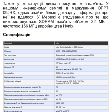
Також у конструкції диска присутня кеш-пам'ять. У
нашому інженерному семплі її маркування OPP7
09JRX, однак знайти більш докладну інформацію про
неї не вдалося. У Мережі є згадування про те, що
використовується SDRAM пам'ять об'ємом 32 МБ і
частотою 166 МГц виробництва Hynix.
Специфікація
Виробник
Intel
Серія
Intel Solid-State Drive 320 Series
Модель
80GB - SSDSA2BW080G3
Тип пристрою
Внутрішній твердотільний накопичувач (SSD)
Архітектура
NAND Flash MLC (Multi Level Cell)
Форм-фактор
2,5" (доступні 1,8")
Ємність, ГБ
80
(доступні варіанти 40 - 600 ГБ)
Інтерфейси
SATA 2.0, до 300 МБ/с
Ударне навантаження
1500 G протягом 0,5 мс
Стійкість до вібрації
Під час роботи 2,17 G (5 - 700 Гц)
У простої 3,13 G (5 - 800 Гц)
Енергоспоживання в активному режимі, Вт
2,5
Енергоспоживання в режимі очікування, Вт
0,7
Максимальна швидкість послідовного читання, МБ/с
до 270
Максимальна швидкість послідовного запису, МБ/с
до 90
Розрахунковий час безвідмовної роботи, годин
1 200 000
Напруга живлення, В
DC 5В 1А
Робоча температура
від 0°C до 70°C