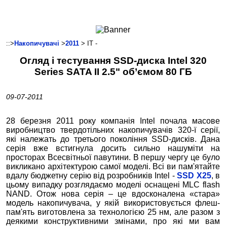
Ноутбуки і Планшети
Смартфони
Комунікації
::>
Накопичувачі
>
2011
> IT -
Периферія
Огляд і тестування SSD-диска Intel 320
Автоелектроніка
Series SATA II 2.5" об’ємом 80 ГБ
Програмне забезпечення
Ігри
09-07-2011
28 березня 2011 року компанія Intel почала масове
виробництво твердотільних накопичувачів 320-ї серії,
які належать до третього покоління SSD-дисків. Дана
серія вже встигнула досить сильно нашуміти на
просторах Всесвітньої павутини. В першу чергу це було
викликано архітектурою самої моделі. Всі ви пам'ятайте
вдалу бюджетну серію від розробників Intel -
SSD X25
, в
цьому випадку розглядаємо моделі оснащені MLC flash
NAND. Отож нова серія – це вдосконалена «стара»
модель накопичувача, у якій використовується флеш-
пам'ять виготовлена за технологією 25 нм, але разом з
деякими конструктивними змінами, про які ми вам