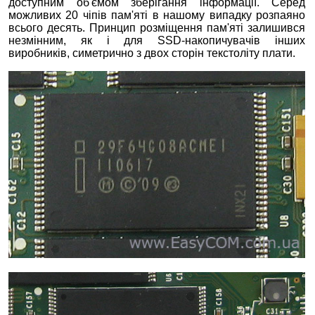
доступним об'ємом зберігання інформації. Серед
можливих 20 чіпів пам'яті в нашому випадку розпаяно
всього десять. Принцип розміщення пам'яті залишився
незмінним, як і для SSD-накопичувачів інших
виробників, симетрично з двох сторін текстоліту плати.