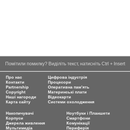
Помітили помилку? Виділіть текст, натисніть Ctrl + Insert
Про нас
Цифрова індустрія
Контакти
Процесори
Partnership
Оперативна пам’ять
Copyright
Материнські плати
Наші нагороди
Відеокарти
Карта сайту
Системи охолодження
Накопичувачі
Ноутбуки і Планшети
Корпуси
Смартфони
Джерела живлення
Комунікації
Мультимедіа
Периферія