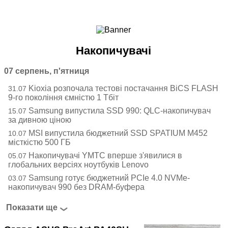
Ноутбуки і Планшети
Смартфони
Комунікації
Накопичувачі
Периферія
Автоелектроніка
07 серпень, п'ятниця
Програмне забезпечення
Kioxia розпочала тестові постачання BiCS FLASH
31.07
Ігри
9-го покоління ємністю 1 Тбіт
Samsung випустила SSD 990: QLC-накопичувач
15.07
за дивною ціною
MSI випустила бюджетний SSD SPATIUM M452
10.07
місткістю 500 ГБ
Накопичувачі YMTC вперше з'явилися в
05.07
глобальних версіях ноутбуків Lenovo
Samsung готує бюджетний PCIe 4.0 NVMe-
03.07
накопичувач 990 без DRAM-буфера
Показати ще