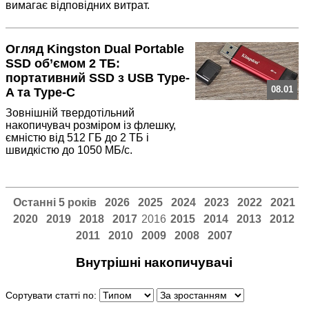
вимагає відповідних витрат.
Огляд Kingston Dual Portable
SSD об’ємом 2 ТБ:
портативний SSD з USB Type-
08.01
A та Type-C
Зовнішній твердотільний
накопичувач розміром із флешку,
ємністю від 512 ГБ до 2 ТБ і
швидкістю до 1050 МБ/с.
Останні 5 років
2026
2025
2024
2023
2022
2021
2020
2019
2018
2017
2016
2015
2014
2013
2012
2011
2010
2009
2008
2007
Внутрішні накопичувачі
Сортувати статті по: