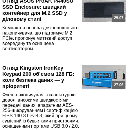
Огляд ASUS ProArt PA40SU
SSD Enclosure: швидкий
контейнер для M.2 SSD у
29.07
діловому стилі
Компактна основа для зовнішнього
накопичувача, що підтримує M.2
PCIe, пропонує миттєвий доступ
всередину та оснащена
вентилятором.
Огляд Kingston IronKey
Keypad 200 об’ємом 128 ГБ:
коли безпека даних — у
27.06
пріоритеті
Флеш-накопичувач із клавіатурою,
доволі високими швидкостями
передачі даних, апаратним AES-
256-шифруванням і сертифікацією
FIPS 140-3 Level 3, який при цьому
сумісний із будь-якими пристроями,
оснащеними портами USB 3.0 / 2.0.