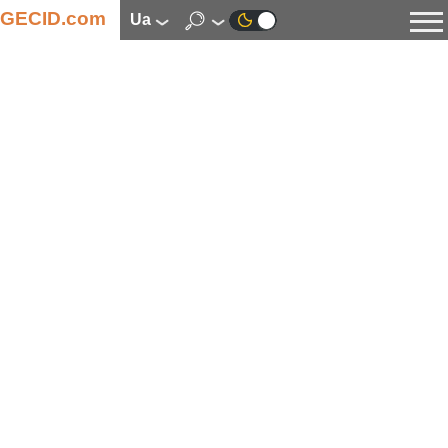
GECID.com
ua
Новини
Відео
Огляди
Цифрова індустрія
Процесори
Оперативна пам’ять
Материнські плати
Відеокарти
Системи охолодження
Накопичувачі
Корпуси
Джерела живлення
Мультимедіа
Цифрове фото та відео
Монітори