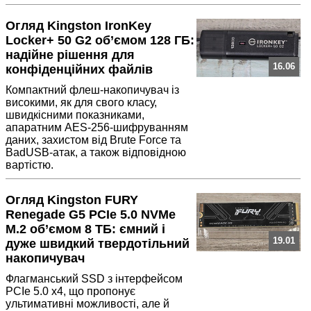
Огляд Kingston IronKey
Locker+ 50 G2 об’ємом 128 ГБ:
надійне рішення для
16.06
конфіденційних файлів
Компактний флеш-накопичувач із
високими, як для свого класу,
швидкісними показниками,
апаратним AES-256-шифруванням
даних, захистом від Brute Force та
BadUSB-атак, а також відповідною
вартістю.
Огляд Kingston FURY
Renegade G5 PCIe 5.0 NVMe
M.2 об’ємом 8 ТБ: ємний і
19.01
дуже швидкий твердотільний
накопичувач
Флагманський SSD з інтерфейсом
PCIe 5.0 x4, що пропонує
ультимативні можливості, але й