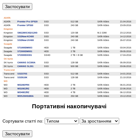
ADATA
ADATA
Premier Pro SP920
SSD
512 GB
SATA 6Gb/s
21-04-2016
ADATA
Premier SP550
SSD
240 GB
SATA 6Gb/s
23-09-2016
Kingston
Kingston
SM2280S3G2/120G
SSD
120 GB
M.2 2280
23-12-2016
Kingston
SSDNow KC400
SSD
240 GB
SATA 6Gb/s
14-12-2016
Kingston
SSDNow UV400
SSD
240 GB
SATA 6Gb/s
26-07-2016
Seagate
Seagate
ST1000DM003
HDD
1 TB
SATA 6Gb/s
03-04-2016
Seagate
ST2000DM001
HDD
2 TB
SATA 6Gb/s
09-05-2016
Seagate
ST2000DX001
SSHD
2 TB + 8 GB
SATA 6Gb/s
17-04-2016
SK hynix
SK hynix
CANVAS SC300A
SSD
128 GB
SATA 6Gb/s
05-09-2016
SK hynix
CANVAS SL301
SSD
500 GB
SATA 6Gb/s
03-06-2016
Transcend
Transcend
SSD370S
SSD
512 GB
SATA 6Gb/s
14-01-2016
Transcend
SSD510K
SSD
128 GB
SATA 6Gb/s
21-10-2016
WD
WD
WD20EFRX
HDD
2 TB
SATA 6Gb/s
06-01-2016
WD
WD20EZRZ
HDD
2 TB
SATA 6Gb/s
22-06-2016
WD
WD40EZRZ
HDD
4 TB
SATA 6Gb/s
06-12-2016
WD
WDS250G1B0A
SSD
250 GB
SATA 6Gb/s
19-12-2016
Портативні накопичувачі
Сортувати статті по: