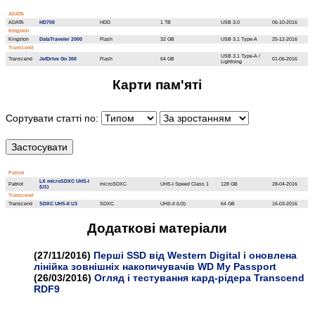
ADATA
ADATA
HD700
HDD
1 TB
USB 3.0
06-10-2016
Kingston
Kingston
DataTraveler 2000
Flash
32 GB
USB 3.1 Type-A
25-12-2016
Transcend
USB 3.1 Type-A /
Transcend
JetDrive Go 300
Flash
64 GB
01-06-2016
Lightning
Карти пам'яті
Сортувати статті по:
Patriot
LX microSDXC UHS-I
Patriot
microSDXC
UHS-I Speed Class 1
128 GB
28-04-2016
(U1)
Transcend
Transcend
SDXC UHS-II U3
SDXC
UHS-II (U3)
64 GB
16-03-2016
Додатковi матерiали
(27/11/2016)
Перші SSD від Western Digital і оновлена
лінійка зовнішніх накопичувачів WD My Passport
(26/03/2016)
Огляд і тестування кард-рідера Transcend
RDF9