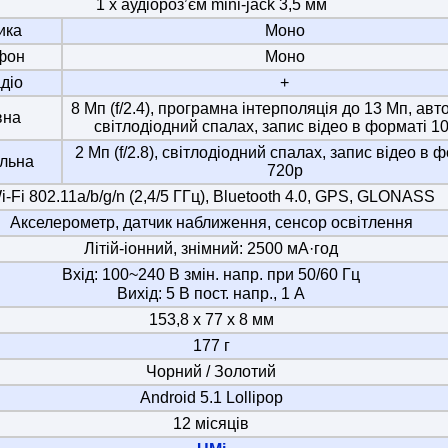
1 x аудіороз’єм mini-jack 3,5 мм
ика
Моно
фон
Моно
діо
+
8 Мп (f/2.4), програмна інтерполяція до 13 Мп, авт
вна
світлодіодний спалах, запис відео в форматі 1
2 Мп (f/2.8), світлодіодний спалах, запис відео в 
льна
720p
i-Fi 802.11a/b/g/n (2,4/5 ГГц), Bluetooth 4.0, GPS, GLONASS
Акселерометр, датчик наближення, сенсор освітлення
Літій-іонний, знімний: 2500 мА·год
Вхід: 100~240 В змін. напр. при 50/60 Гц
Вихід: 5 В пост. напр., 1 А
153,8 x 77 x 8 мм
177 г
Чорний / Золотий
Android 5.1 Lollipop
12 місяців