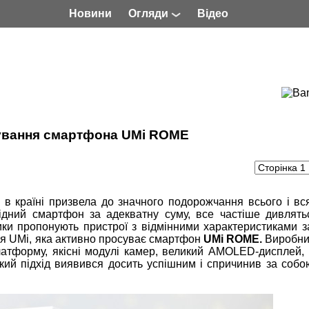
Новини
Огляди
Відео
тування смартфона UMi ROME
 в країні призвела до значного подорожчання всього і вс
ідний смартфон за адекватну суму, все частіше дивлять
ики пропонують пристрої з відмінними характеристиками з
ія UMi, яка активно просуває смартфон
UMi ROME.
Виробни
атформу, якісні модулі камер, великий AMOLED-дисплей, 
акий підхід виявився досить успішним і спричинив за соб