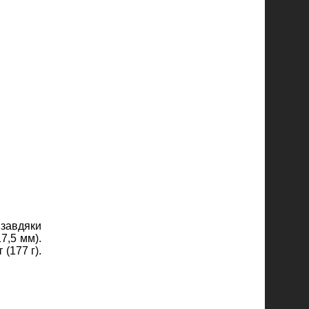
завдяки
7,5 мм).
(177 г).