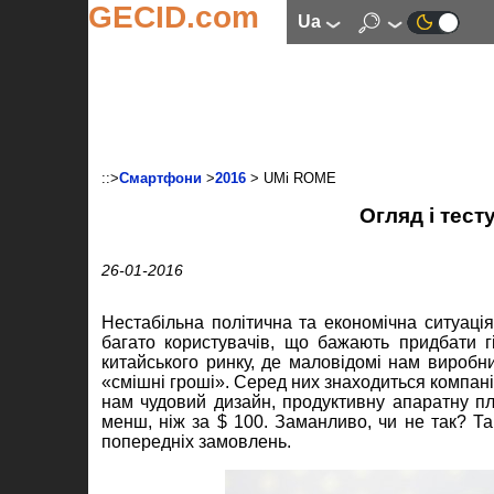
GECID.com
ua
::>
Смартфони
>
2016
> UMi ROME
Огляд і тес
26-01-2016
Нестабільна політична та економічна ситуація
багато користувачів, що бажають придбати г
китайського ринку, де маловідомі нам виробн
«смішні гроші». Серед них знаходиться компан
нам чудовий дизайн, продуктивну апаратну пл
менш, ніж за $ 100. Заманливо, чи не так? Т
попередніх замовлень.