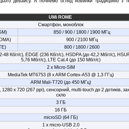
 цього девайсу. А почнемо огляд новинки традиційно з т
UMi ROME
Смартфон, моноблок
SM)
850 / 900 / 1800 / 1900 МГц
DMA)
900 / 2100 МГц
TE)
800 / 1800 / 2600
-48 Кбіт/с), EDGE (236 Кбіт/с), HSDPA (до 42,2 Мбіт/с), HSU
5,76 Мбіт/с), LTE Cat.4 (до 150 Мбіт/с)
2 x Micro-SIM
MediaTek MT6753 (8 x ARM Cortex-A53 @ 1,3 ГГц)
ARM Mali-T720 (до 450 МГц)
S, 1280 х 720 (267 ppi), сенсорний, multi-touch до 2 дотиків, з
скло
3 ГБ
16 ГБ
microSD (64 ГБ)
1 x micro-USB 2.0