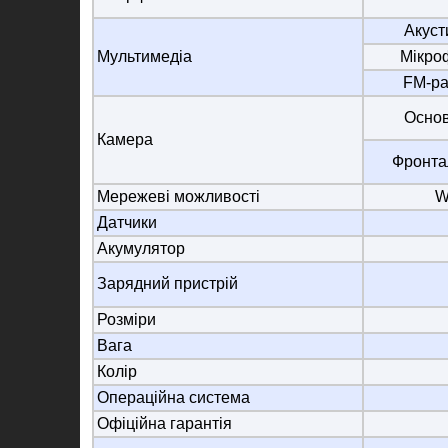
Акуст
Мультимедіа
Мікро
FM-ра
Осно
Камера
Фронта
Мережеві можливості
W
Датчики
Акумулятор
Зарядний пристрій
Розміри
Вага
Колір
Операційна система
Офіційна гарантія