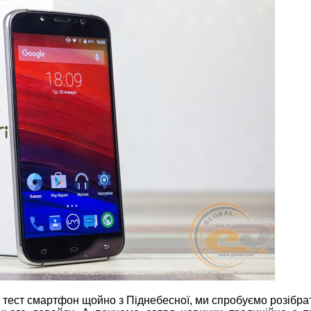
а тест смартфон щойно з Піднебесної, ми спробуємо розібра