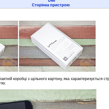
UMi
Сторінка пристрою
ктній коробці з щільного картону, яка характеризується с
тю.