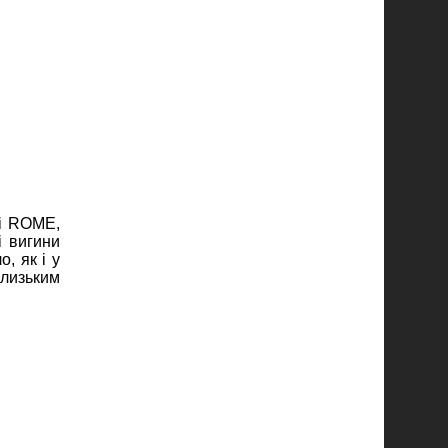
Mi ROME,
і вигини
, як і у
лизьким