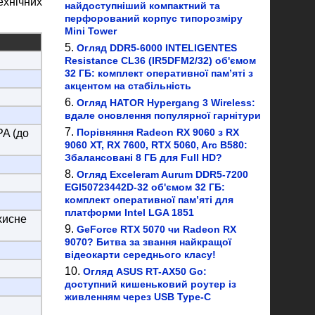
ехнічних
найдоступніший компактний та
перфорований корпус типорозміру
Mini Tower
Огляд DDR5-6000 INTELIGENTES
Resistance CL36 (IR5DFM2/32) об'ємом
32 ГБ: комплект оперативної пам’яті з
акцентом на стабільність
Огляд HATOR Hypergang 3 Wireless:
вдале оновлення популярної гарнітури
Порівняння Radeon RX 9060 з RX
PA (до
9060 XT, RX 7600, RTX 5060, Arc B580:
Збалансовані 8 ГБ для Full HD?
Огляд Exceleram Aurum DDR5-7200
EGI50723442D-32 об'ємом 32 ГБ:
комплект оперативної пам’яті для
платформи Intel LGA 1851
ахисне
GeForce RTX 5070 чи Radeon RX
9070? Битва за звання найкращої
відеокарти середнього класу!
Огляд ASUS RT-AX50 Go:
доступний кишеньковий роутер із
живленням через USB Type-C