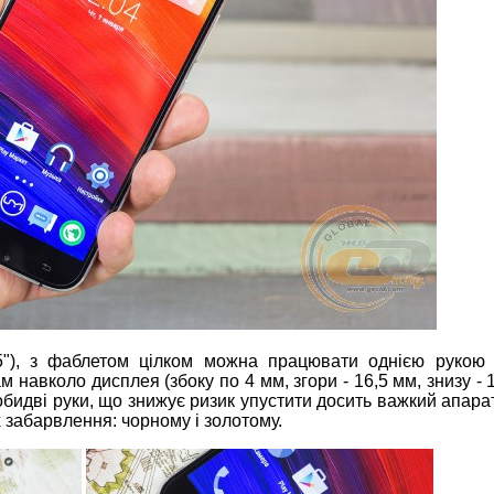
5"), з фаблетом цілком можна працювати однією рукою 
навколо дисплея (збоку по 4 мм, згори - 16,5 мм, знизу - 1
бидві руки, що знижує ризик упустити досить важкий апарат 
 забарвлення: чорному і золотому.