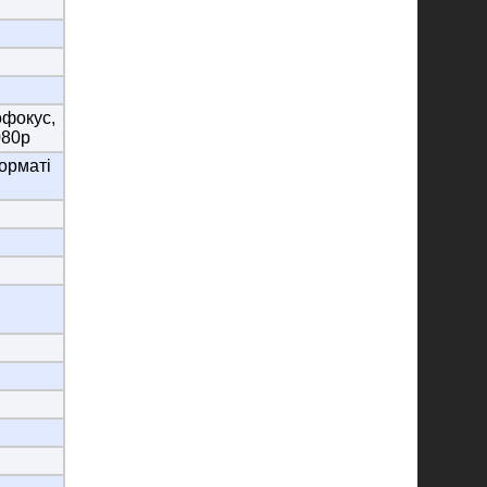
офокус,
080p
форматі