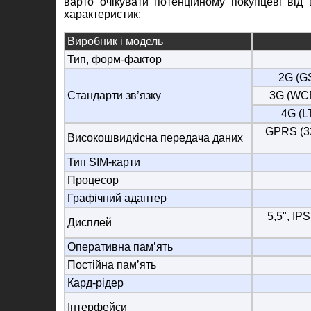
варто очікувати потенційному покупцеві від
характеристик:
Виробник і модель
Тип, форм-фактор
2G (G
Стандарти зв’язку
3G (WC
4G (L
GPRS (32
Високошвидкісна передача даних
Тип SIM-карти
Процесор
Графічний адаптер
5,5", IP
Дисплей
Оперативна пам’ять
Постійна пам’ять
Кард-рідер
Інтерфейси