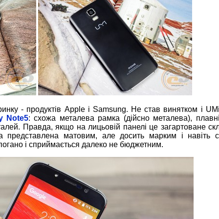
ринку - продуктів Apple і Samsung. Не став винятком і U
y Note5
: схожа металева рамка (дійсно металева), плавн
талей. Правда, якщо на лицьовій панелі це загартоване скло
а представлена матовим, але досить марким і навіть с
погано і сприймається далеко не бюджетним.