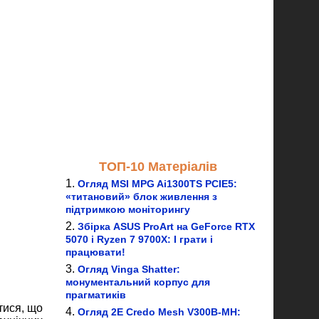
ТОП-10 Матеріалів
Огляд MSI MPG Ai1300TS PCIE5:
«титановий» блок живлення з
підтримкою моніторингу
Збірка ASUS ProArt на GeForce RTX
5070 і Ryzen 7 9700X: І грати і
працювати!
Огляд Vinga Shatter:
монументальний корпус для
прагматиків
тися, що
Огляд 2E Credo Mesh V300B-MH: