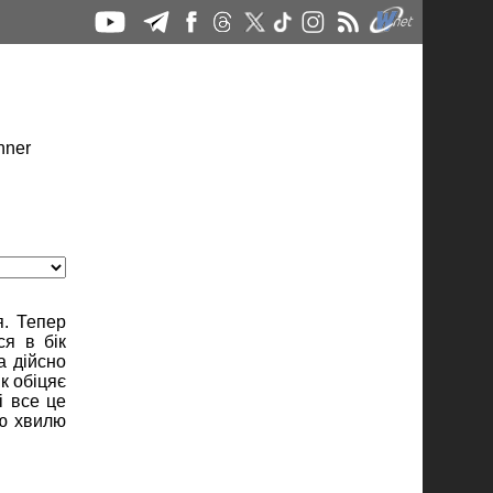
я. Тепер
ся в бік
а дійсно
к обіцяє
і все це
ою хвилю