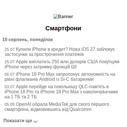
Ноутбуки і Планшети
Смартфони
Комунікації
Смартфони
Периферія
Автоелектроніка
10 серпень, понеділок
Програмне забезпечення
Купили iPhone в кредит? Нова iOS 27 заблокує
25.07
Ігри
застосунки за прострочення платежів
Apple виплатить 250 млн доларів США покупцям
25.07
iPhone через затримку функцій ШІ
iPhone 18 Pro Max запропонує автономність на
06.07
рівні флагманів Android із Si-C батареями
Apple перейде на повільнішу QLC-пам'ять в
03.07
iPhone 18 Pro та iPhone 18 Pro Max з накопичувачами
на 1 ТБ та 2 ТБ
OpenAI обрала MediaTek для свого першого
05.05
смартфона, відмовившись від Qualcomm
Показати ще