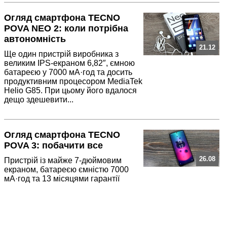
Огляд смартфона TECNO
POVA NEO 2: коли потрібна
автономність
21.12
Ще один пристрій виробника з
великим IPS-екраном 6,82″, ємною
батареєю у 7000 мА·год та досить
продуктивним процесором MediaTek
Helio G85. При цьому його вдалося
дещо здешевити...
Огляд смартфона TECNO
POVA 3: побачити все
26.08
Пристрій із майже 7-дюймовим
екраном, батареєю ємністю 7000
мА·год та 13 місяцями гарантії