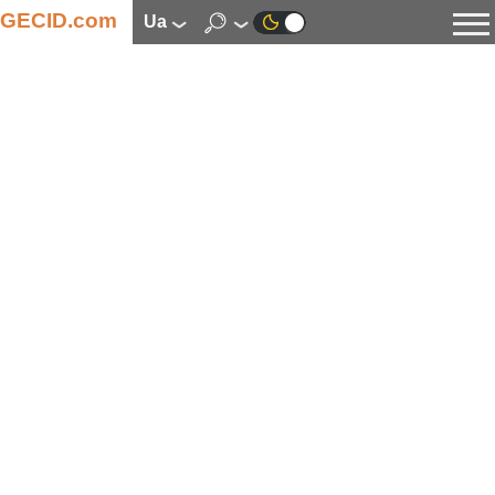
GECID.com
ua
Новини
Відео
Огляди
Цифрова індустрія
Процесори
Оперативна пам’ять
Материнські плати
Відеокарти
Системи охолодження
Накопичувачі
Корпуси
Джерела живлення
Мультимедіа
Цифрове фото та відео
Монітори