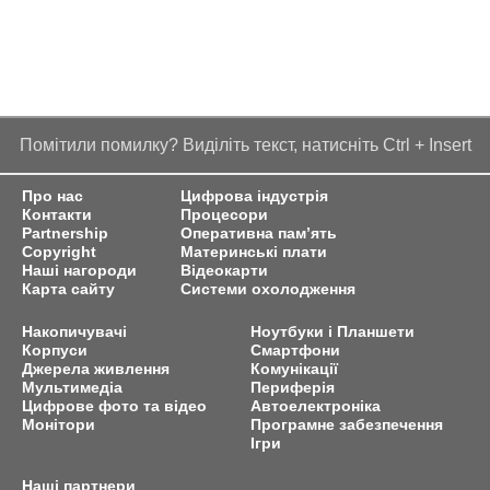
Помітили помилку? Виділіть текст, натисніть Ctrl + Insert
Про нас
Цифрова індустрія
Контакти
Процесори
Partnership
Оперативна пам’ять
Copyright
Материнські плати
Наші нагороди
Відеокарти
Карта сайту
Системи охолодження
Накопичувачі
Ноутбуки і Планшети
Корпуси
Смартфони
Джерела живлення
Комунікації
Мультимедіа
Периферія
Цифрове фото та відео
Автоелектроніка
Монітори
Програмне забезпечення
Ігри
Наші партнери