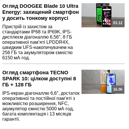
Огляд DOOGEE Blade 10 Ultra
Energy: захищений смартфон
у досить тонкому корпусі
03.12
Пристрій із захистом за
стандартами IP68 та IP69K, IPS-
дисплеєм діагоналлю 6,56″, 8 ГБ
оперативної пам’яті LPDDR4X,
швидким UFS-накопичувачем на
256 ГБ та акумулятором ємністю
6150 мА·год.
Огляд смартфона TECNO
SPARK 10: цілком доступні 8
ГБ + 128 ГБ
16.06
IPS-екран діагоналлю 6,6″, достаток
оперативної та постійної пам’яті з
можливістю розширення, NFC,
акумулятор ємністю 5000 мА·год,
багата комплектація і 13 місяців
гарантії.