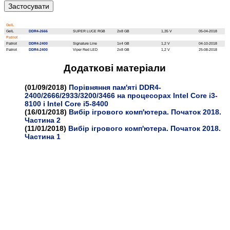
GeIL
GeIL
DDR4-2666
SUPER LUCE RGB
2x8 GB
1,35 V
05-04-2018
Patriot
Patriot
DDR4-2400
Signature Line
1x4 GB
1,2 V
04-10-2018
Patriot
DDR4-2400
Viper Red LED
2x8 GB
1,2 V
25-08-2018
Додатковi матерiали
(01/09/2018)
Порівняння пам'яті DDR4-
2400/2666/2933/3200/3466 на процесорах Intel Core i3-
8100 і Intel Core i5-8400
(16/01/2018)
Вибір ігрового комп'ютера. Початок 2018.
Частина 2
(11/01/2018)
Вибір ігрового комп'ютера. Початок 2018.
Частина 1