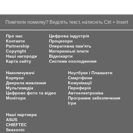
Помітили помилку? Виділіть текст, натисніть Ctrl + Insert
Про нас
Цифрова індустрія
Контакти
Процесори
Partnership
Оперативна пам’ять
Copyright
Материнські плати
Наші нагороди
Відеокарти
Карта сайту
Системи охолодження
Накопичувачі
Ноутбуки і Планшети
Корпуси
Смартфони
Джерела живлення
Комунікації
Мультимедіа
Периферія
Цифрове фото та відео
Автоелектроніка
Монітори
Програмне забезпечення
Ігри
Наші партнери
ASUS
CHIEFTEC
Seasonic