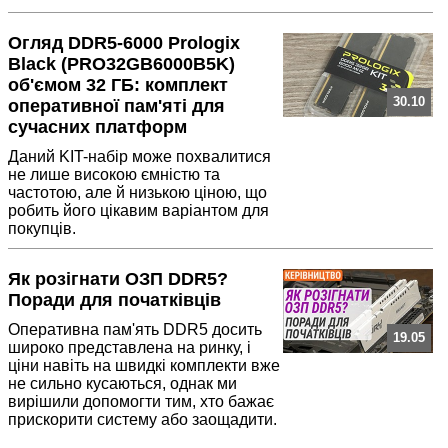
Огляд DDR5-6000 Prologix
Black (PRO32GB6000B5K)
об'ємом 32 ГБ: комплект
30.10
оперативної пам'яті для
сучасних платформ
Даний KIT-набір може похвалитися
не лише високою ємністю та
частотою, але й низькою ціною, що
робить його цікавим варіантом для
покупців.
Як розігнати ОЗП DDR5?
Поради для початківців
Оперативна пам'ять DDR5 досить
19.05
широко представлена на ринку, і
ціни навіть на швидкі комплекти вже
не сильно кусаються, однак ми
вирішили допомогти тим, хто бажає
прискорити систему або заощадити.