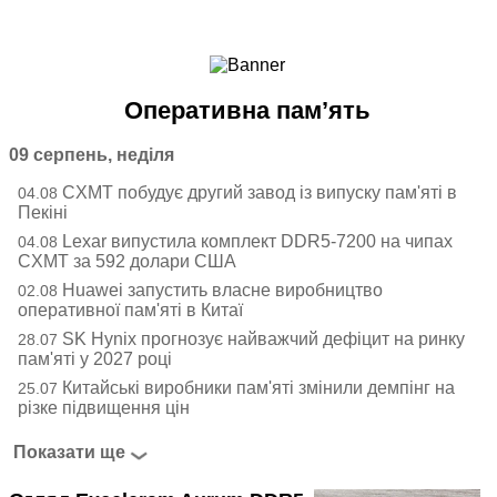
Ноутбуки і Планшети
Смартфони
Комунікації
Оперативна пам’ять
Периферія
Автоелектроніка
09 серпень, неділя
Програмне забезпечення
CXMT побудує другий завод із випуску пам'яті в
04.08
Ігри
Пекіні
Lexar випустила комплект DDR5-7200 на чипах
04.08
CXMT за 592 долари США
Huawei запустить власне виробництво
02.08
оперативної пам'яті в Китаї
SK Hynix прогнозує найважчий дефіцит на ринку
28.07
пам'яті у 2027 році
Китайські виробники пам'яті змінили демпінг на
25.07
різке підвищення цін
Показати ще