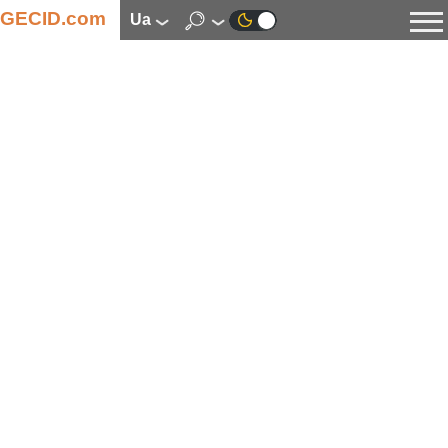
GECID.com
ua
Новини
Відео
Огляди
Цифрова індустрія
Процесори
Оперативна пам’ять
Материнські плати
Відеокарти
Системи охолодження
Накопичувачі
Корпуси
Джерела живлення
Мультимедіа
Цифрове фото та відео
Монітори