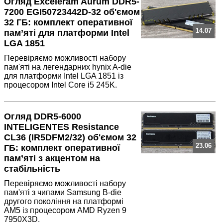
Огляд Exceleram Aurum DDR5-
7200 EGI50723442D-32 об'ємом
32 ГБ: комплект оперативної
14.07
пам’яті для платформи Intel
LGA 1851
Перевіряємо можливості набору
пам'яті на легендарних hynix A-die
для платформи Intel LGA 1851 із
процесором Intel Core i5 245K.
Огляд DDR5-6000
INTELIGENTES Resistance
CL36 (IR5DFM2/32) об'ємом 32
23.06
ГБ: комплект оперативної
пам’яті з акцентом на
стабільність
Перевіряємо можливості набору
пам'яті з чипами Samsung B-die
другого покоління на платформі
AM5 із процесором AMD Ryzen 9
7950X3D.