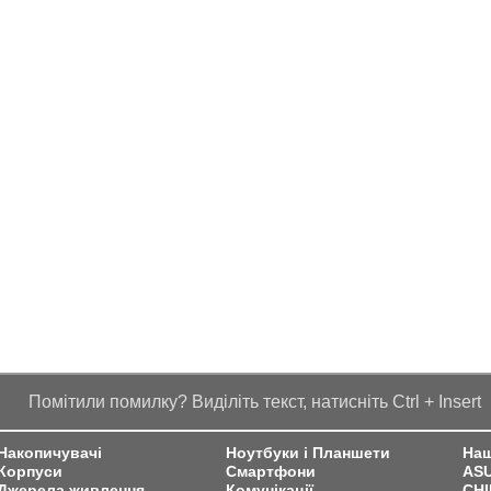
Помітили помилку? Виділіть текст, натисніть Ctrl + Insert
Накопичувачі
Ноутбуки і Планшети
Наш
Корпуси
Смартфони
AS
Джерела живлення
Комунікації
CH