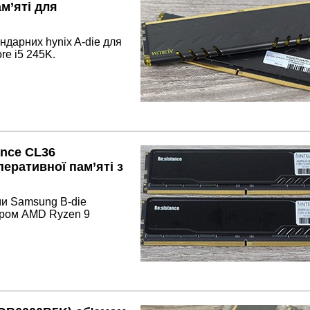
м’яті для
ндарних hynix A-die для
re i5 245K.
nce CL36
перативної пам’яті з
ми Samsung B-die
ором AMD Ryzen 9