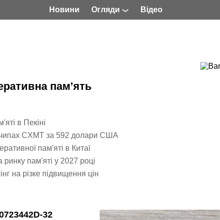
Новини
Огляди
Відео
еративна пам’ять
'яті в Пекіні
 чипах CXMT за 592 долари США
ративної пам'яті в Китаї
ринку пам'яті у 2027 році
інг на різке підвищення цін
0723442D-32