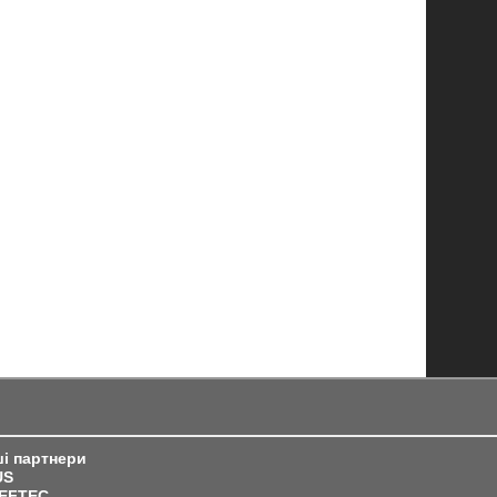
і партнери
US
IEFTEC