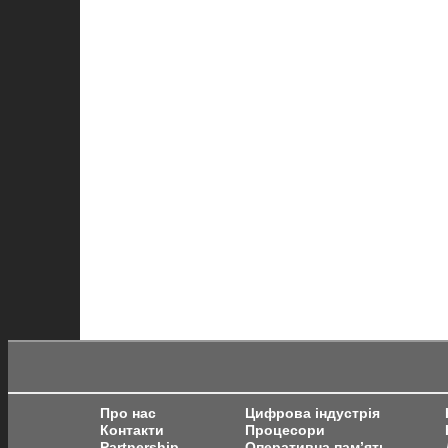
Про нас
Цифрова індустрія
Контакти
Процесори
Partnership
Оперативна пам’ять