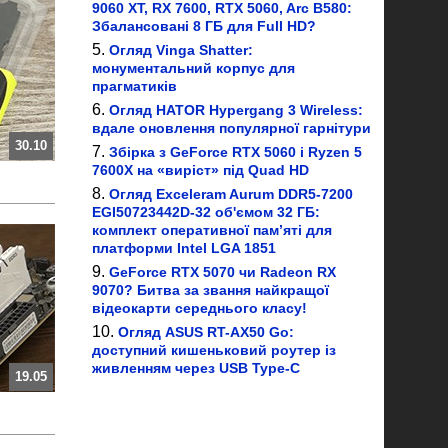
9060 XT, RX 7600, RTX 5060, Arc B580:
Збалансовані 8 ГБ для Full HD?
Огляд Vinga Shatter:
монументальний корпус для
прагматиків
Огляд HATOR Hypergang 3 Wireless:
вдале оновлення популярної гарнітури
30.10
Збірка з GeForce RTX 5060 і Ryzen 5
7600X на «виріст» під Quad HD
Огляд Exceleram Aurum DDR5-7200
EGI50723442D-32 об'ємом 32 ГБ:
комплект оперативної пам’яті для
платформи Intel LGA 1851
GeForce RTX 5070 чи Radeon RX
9070? Битва за звання найкращої
відеокарти середнього класу!
Огляд ASUS RT-AX50 Go:
доступний кишеньковий роутер із
живленням через USB Type-C
19.05