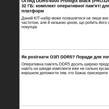
Огляд DDR5-6000 Prologix Black (PRO3
32 ГБ: комплект оперативної пам'яті дл
платформ
Даний KIT-набір може похвалитися не лише вис
частотою, але й низькою ціною, що робить його 
покупців.
Як розігнати ОЗП DDR5? Поради для по
Оперативна пам'ять DDR5 досить широко предста
навіть на швидкі комплекти вже не сильно куса
вирішили допомогти тим, хто бажає прискорити