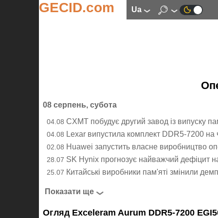
GECID.com
ua
Оп
08 серпень, субота
CXMT побудує другий завод із випуску пам
04.08
Lexar випустила комплект DDR5-7200 на
04.08
Huawei запустить власне виробництво опе
02.08
SK Hynix прогнозує найважчий дефіцит на 
28.07
Китайські виробники пам'яті змінили демп
25.07
Показати ще
Огляд Exceleram Aurum DDR5-7200 EGI5