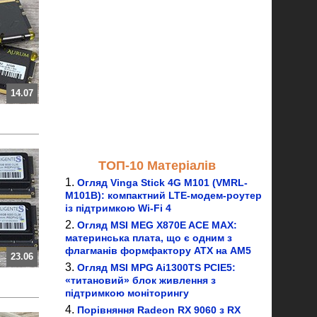
14.07
ТОП-10 Матеріалів
Огляд Vinga Stick 4G M101 (VMRL-
M101B): компактний LTE-модем-роутер
із підтримкою Wi-Fi 4
Огляд MSI MEG X870E ACE MAX:
материнська плата, що є одним з
флагманів формфактору ATX на AM5
23.06
Огляд MSI MPG Ai1300TS PCIE5:
«титановий» блок живлення з
підтримкою моніторингу
Порівняння Radeon RX 9060 з RX