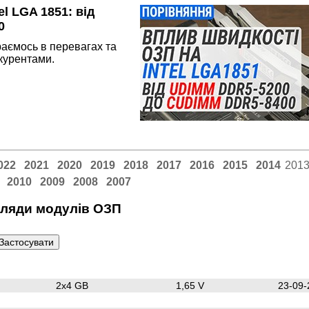
l LGA 1851: від
0
аємось в перевагах та
курентами.
022
2021
2020
2019
2018
2017
2016
2015
2014
201
2010
2009
2008
2007
ляди модулів ОЗП
2x4 GB
1,65 V
23-09-