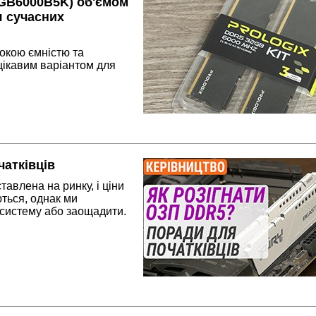
2GB6000B5K) об'ємом
я сучасних
окою ємністю та
цікавим варіантом для
чатківців
влена на ринку, і ціни
ються, однак ми
 систему або заощадити.