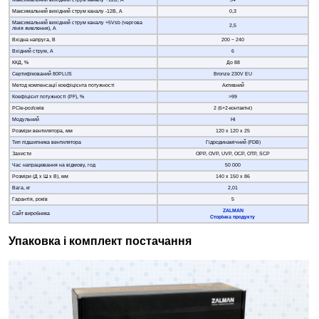
Максимальний вихідний струм каналу +12В, А
54
Максимальний вихідний струм каналу -12В, А
0,3
Максимальний вихідний струм каналу +5Vsb (чергова
2,5
лінія живлення), А
Вхідна напруга, В
200 − 240
Вхідний струм, А
6
ККД, %
До 88
Сертифікований 80PLUS
Bronze 230V EU
Метод компенсації коефіцієнта потужності
Активний
Коефіцієнт потужності (PF), %
>99
PCIe-роз'ємів
2 (6+2-контактні)
Модульний
Ні
Розміри вентилятора, мм
120 х 120 х 25
Тип підшипника вентилятора
Гідродинамічний (FDB)
Захисти
OPP, OVP, UVP, OCP, OTP, SCP
Час напрацювання на відмову, год
50 000
Розміри (Д х Ш х В), мм
140 х 150 х 86
Вага, кг
2,01
Гарантія, років
5
ZALMAN
Сайт виробника
Сторінка продукту
Упаковка і комплект постачання