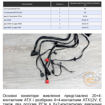
Довжина дротів до роз'єму (роз'ємів),
Типи роз'ємів
Кількість
см
20+4-контактний ATX
1
50
4+4-контактний ATX12V
1
65
два 6+2-контактні PCIe
1
50-65
три SATA
1
40-55-70
два SATA та один PATA
1
40-55-70
два PATA та один FDD
1
40-55-70
Основні конектори живлення представлені 20+4-
контактним ATX і розбірних 4+4-контактним ATX12V. Є
також два роз'єми PCIe в 6+2-контактному виконанні