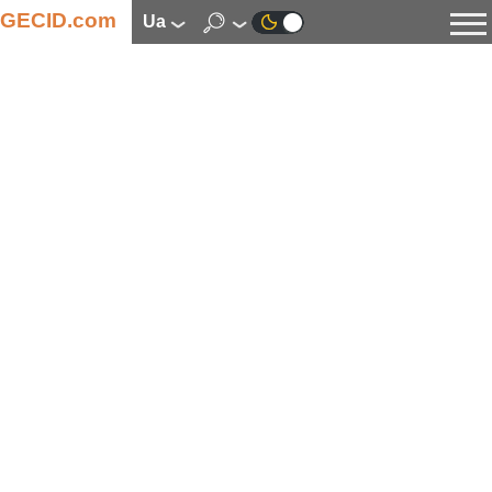
GECID.com
ua
Новини
Відео
Огляди
Цифрова індустрія
Процесори
Оперативна пам’ять
Материнські плати
Відеокарти
Системи охолодження
Накопичувачі
Корпуси
Джерела живлення
Мультимедіа
Цифрове фото та відео
Монітори