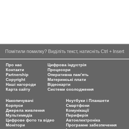
Помітили помилку? Виділіть текст, натисніть Ctrl + Insert
Про нас
Цифрова індустрія
Контакти
Процесори
Partnership
Оперативна пам’ять
Copyright
Материнські плати
Наші нагороди
Відеокарти
Карта сайту
Системи охолодження
Накопичувачі
Ноутбуки і Планшети
Корпуси
Смартфони
Джерела живлення
Комунікації
Мультимедіа
Периферія
Цифрове фото та відео
Автоелектроніка
Монітори
Програмне забезпечення