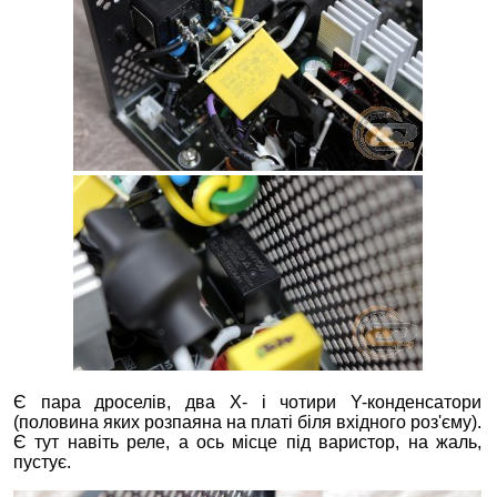
Є пара дроселів, два X- і чотири Y-конденсатори
(половина яких розпаяна на платі біля вхідного роз'єму).
Є тут навіть реле, а ось місце під варистор, на жаль,
пустує.