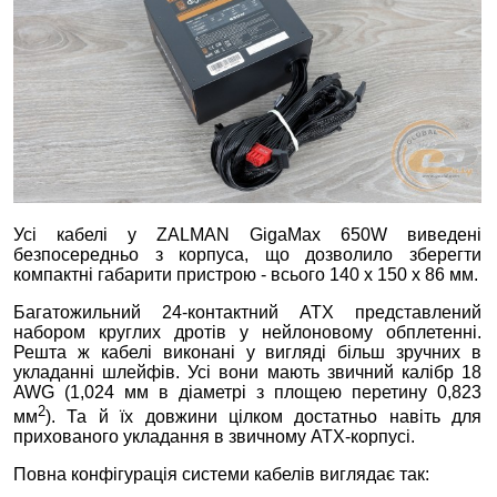
Усі кабелі у ZALMAN GigaMax 650W виведені
безпосередньо з корпуса, що дозволило зберегти
компактні габарити пристрою - всього 140 х 150 х 86 мм.
Багатожильний 24-контактний ATX представлений
набором круглих дротів у нейлоновому обплетенні.
Решта ж кабелі виконані у вигляді більш зручних в
укладанні шлейфів. Усі вони мають звичний калібр 18
AWG (1,024 мм в діаметрі з площею перетину 0,823
2
мм
). Та й їх довжини цілком достатньо навіть для
прихованого укладання в звичному ATX-корпусі.
Повна конфігурація системи кабелів виглядає так: