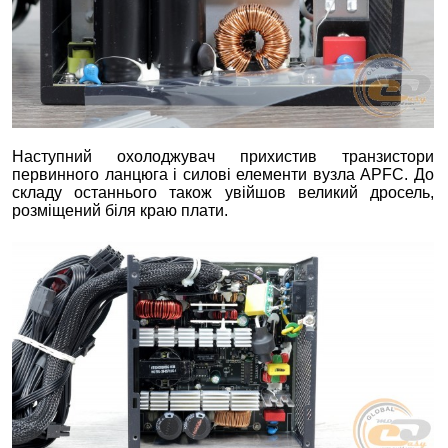
Наступний охолоджувач прихистив транзистори
первинного ланцюга і силові елементи вузла APFC. До
складу останнього також увійшов великий дросель,
розміщений біля краю плати.