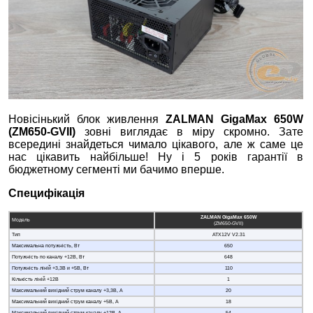
Новісінький блок живлення
ZALMAN GigaMax 650W
(ZM650-GVII)
зовні виглядає в міру скромно. Зате
всередині знайдеться чимало цікавого, але ж саме це
нас цікавить найбільше! Ну і 5 років гарантії в
бюджетному сегменті ми бачимо вперше.
Специфікація
ZALMAN GigaMax 650W
Модель
(ZM650-GVII)
Тип
ATX12V V2.31
Максимальна потужність, Вт
650
Потужність по каналу +12В, Вт
648
Потужність ліній +3,3В и +5В, Вт
110
Кількість ліній +12В
1
Максимальний вихідний струм каналу +3,3В, А
20
Максимальний вихідний струм каналу +5В, А
18