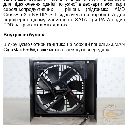
для підключення однієї потужної відеокарти або пари
середньопродуктивних рішень (підтримка AMD
CrossFireX і NVIDIA SLI відзначена на коробці). А для
периферії в цілому маємо п'ять SATA, три PATA і один
FDD на трьох окремих дротах.
Внутрішня будова
Відкручуємо чотири гвинтика на верхній панелі ZALMAN
GigaMax 650W, і вже можна заглянути всередину.