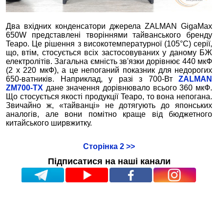
Два вхідних конденсатори джерела ZALMAN GigaMax
650W представлені творіннями тайванського бренду
Teapo. Це рішення з високотемпературної (105°C) серії,
що, втім, стосується всіх застосовуваних у даному БЖ
електролітів. Загальна ємність зв'язки дорівнює 440 мкФ
(2 х 220 мкФ), а це непоганий показник для недорогих
650-ватників. Наприклад, у разі з 700-Вт
ZALMAN
ZM700-TX
дане значення дорівнювало всього 360 мкФ.
Що стосується якості продукції Teapo, то вона непогана.
Звичайно ж, «тайванці» не дотягують до японських
аналогів, але вони помітно краще від бюджетного
китайського ширвжитку.
Сторінка 2 >>
Підписатися на наші канали