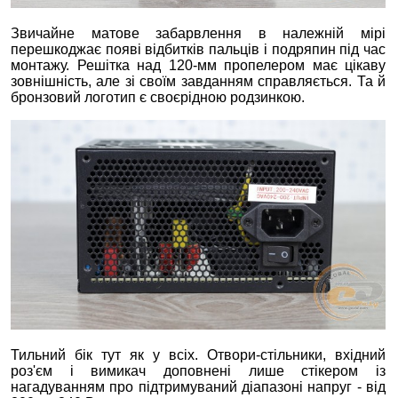
Звичайне матове забарвлення в належній мірі
перешкоджає появі відбитків пальців і подряпин під час
монтажу. Решітка над 120-мм пропелером має цікаву
зовнішність, але зі своїм завданням справляється. Та й
бронзовий логотип є своєрідною родзинкою.
Тильний бік тут як у всіх. Отвори-стільники, вхідний
роз'єм і вимикач доповнені лише стікером із
нагадуванням про підтримуваний діапазоні напруг - від