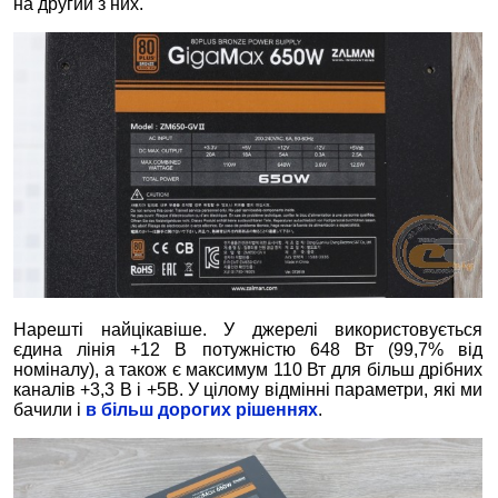
на другий з них.
Нарешті найцікавіше. У джерелі використовується
єдина лінія +12 В потужністю 648 Вт (99,7% від
номіналу), а також є максимум 110 Вт для більш дрібних
каналів +3,3 В і +5В. У цілому відмінні параметри, які ми
бачили і
в більш дорогих рішеннях
.