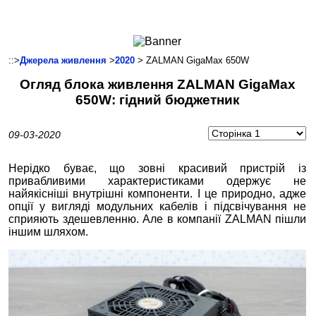
Ноутбуки і Планшети
Смартфони
Комунікації
::>
Джерела живлення
>
2020
> ZALMAN GigaMax 650W
Периферія
Огляд блока живлення ZALMAN GigaMax
Автоелектроніка
650W: гідний бюджетник
Програмне забезпечення
Ігри
09-03-2020
Нерідко буває, що зовні красивий пристрій із
привабливими характеристиками одержує не
найякісніші внутрішні компоненти. І це природно, адже
опції у вигляді модульних кабелів і підсвічування не
сприяють здешевленню. Але в компанії ZALMAN пішли
іншим шляхом.