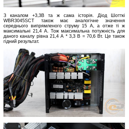
З каналом +3,3В та ж сама історія. Діод Шотткі
WBR3045SCT також має аналогічне значення
середнього випрямленого струму 15 А, а отже ті ж
максимальні 21,4 А. Тож максимальна потужність для
даного каналу рівна 21,4 А * 3,3 В = 70,6 Вт. Це також
гідний результат.