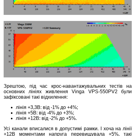
Зрештою, під час крос-навантажувальних тестів на
основних лініях живлення Vinga VPS-550PV2 були
зафіксовані такі відхилення:
лінія +3,3В: від -1% до +4%;
лінія +5В: від -4% до +3%;
лінія +12В: від -2% до +5%.
Усі канали вписалися в допустимі рамки. І хоча на лінії
+12В моментами напруга перевищувала +5%, такі