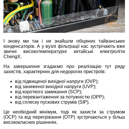
І знову ми так і не знайшли обіцяних тайванських
конденсаторів. А у вузлі фільтрації нас зустрічають вже
звичні високотемпературні китайські електроліти
ChengX.
На завершення згадаємо про реалізацію тут ряду
захистів, характерних для недорогих пристроїв:
від підвищеної вихідної напруги (OVP);
від заниженої вихідної напруги (UVP);
від короткого замикання (SCP);
від перевантаження за потужністю (OPP);
від сплеску пускових струмів (SIP).
Це необхідний мінімум, тоді як захисти за струмом
(OCP) та від перегрівання (OTP) зустрічаються у більш
висококласних рішеннях.