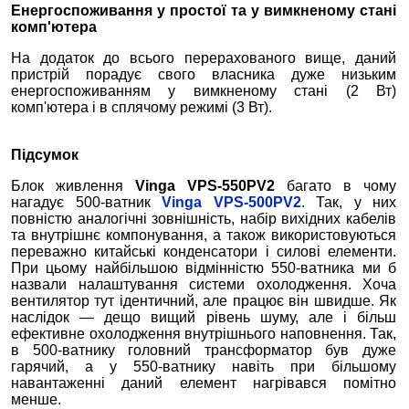
Енергоспоживання у простої та у вимкненому стані
комп'ютера
На додаток до всього перерахованого вище, даний
пристрій порадує свого власника дуже низьким
енергоспоживанням у вимкненому стані (2 Вт)
комп'ютера і в сплячому режимі (3 Вт).
Підсумок
Блок живлення
Vinga VPS-550PV2
багато в чому
нагадує 500-ватник
Vinga VPS-500PV2
. Так, у них
повністю аналогічні зовнішність, набір вихідних кабелів
та внутрішнє компонування, а також використовуються
переважно китайські конденсатори і силові елементи.
При цьому найбільшою відмінністю 550-ватника ми б
назвали налаштування системи охолодження. Хоча
вентилятор тут ідентичний, але працює він швидше. Як
наслідок — дещо вищий рівень шуму, але і більш
ефективне охолодження внутрішнього наповнення. Так,
в 500-ватнику головний трансформатор був дуже
гарячий, а у 550-ватнику навіть при більшому
навантаженні даний елемент нагрівався помітно
менше.