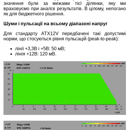
значення були за межами тієї ділянки, яку ми
враховуємо при аналізі результатів. В цілому, непогано
як для бюджетного рішення.
Шуми і пульсації на всьому діапазоні напруг
Для стандарту ATX12V передбачені такі допустимі
норми, що стосуються рівня пульсацій (peak-to-peak):
лінії +3,3В і +5В: 50 мВ;
лінія +12В: 120 мВ.