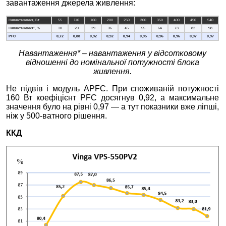
завантаження джерела живлення:
Навантаження, Вт
55
110
160
200
250
300
350
400
450
540
Навантаження*, %
10
20
29
36
45
55
64
73
82
98
PFC
0,7
2
0,
88
0,
92
0,
92
0,
9
4
0,
9
5
0,
9
6
0,9
6
0,9
7
0,9
7
Навантаження* – навантаження у відсотковому
відношенні до номінальної потужності блока
живлення.
Не підвів і модуль APFC. При споживаній потужності
160 Вт коефіцієнт PFC досягнув 0,92, а максимальне
значення було на рівні 0,97 — а тут показники вже ліпші,
ніж у 500-ватного рішення.
ККД