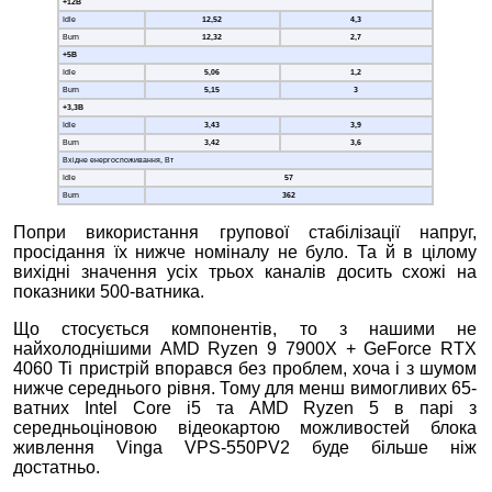
+12В
Idle
12,
52
4,3
Burn
12,
32
2,7
+5В
Idle
5,06
1,2
Burn
5,1
5
3
+3,3В
Idle
3,43
3,9
Burn
3,42
3,6
Вхідне енергоспоживання, Вт
Idle
57
Burn
362
Попри використання групової стабілізації напруг,
просідання їх нижче номіналу не було. Та й в цілому
вихідні значення усіх трьох каналів досить схожі на
показники 500-ватника.
Що стосується компонентів, то з нашими не
найхолоднішими AMD Ryzen 9 7900X + GeForce RTX
4060 Ti пристрій впорався без проблем, хоча і з шумом
нижче середнього рівня. Тому для менш вимогливих 65-
ватних Intel Core i5 та AMD Ryzen 5 в парі з
середньоціновою відеокартою можливостей блока
живлення Vinga VPS-550PV2 буде більше ніж
достатньо.