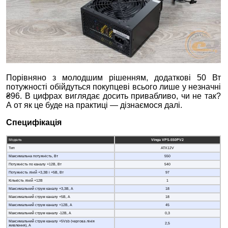
Порівняно з молодшим рішенням, додаткові 50 Вт
потужності обійдуться покупцеві всього лише у незначні
₴96. В цифрах виглядає досить привабливо, чи не так?
А от як це буде на практиці — дізнаємося далі.
Специфікація
Модель
Vinga VPS-550PV2
Тип
ATX12V
Максимальна потужність, Вт
550
Потужність по каналу +12В, Вт
540
Потужність ліній +3,3В і +5В, Вт
97
Кількість ліній +12В
1
Максимальний струм каналу +3,3В, А
18
Максимальний струм каналу +5В, А
18
Максимальний струм каналу +12В, А
45
Максимальний струм каналу -12В, А
0,3
Максимальний струм каналу +5Vsb (чергова лінія
2,5
живлення), А