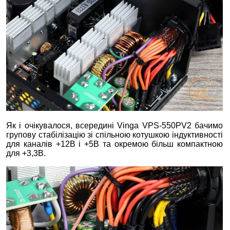
Як і очікувалося, всередині Vinga VPS-550PV2 бачимо
групову стабілізацію зі спільною котушкою індуктивності
для каналів +12В і +5В та окремою більш компактною
для +3,3В.