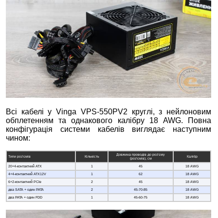
Всі кабелі у Vinga VPS-550PV2 круглі, з нейлоновим
обплетенням та однакового калібру 18 AWG. Повна
конфігурація системи кабелів виглядає наступним
чином:
Довжина проводів до роз’єму
Типи роз’ємів
Кількість
Калібр
(роз’ємів), см
20+4-контактний ATX
1
45
18 AWG
4+4-контактний ATX12V
1
62
18 AWG
6+2-контактний PCIe
2
45
18 AWG
два SATA + один PATA
2
45-70-85
18 AWG
два PATA + один FDD
1
45-60-75
18 AWG