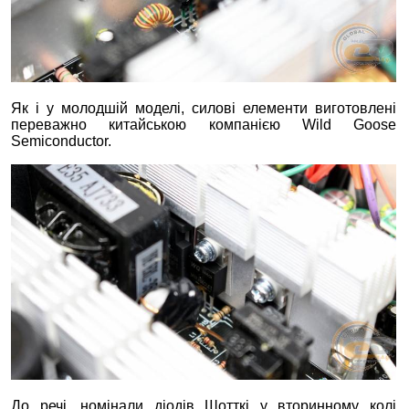
Як і у молодшій моделі, силові елементи виготовлені
переважно китайською компанією Wild Goose
Semiconductor.
До речі, номінали діодів Шотткі у вторинному колі