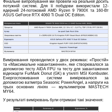
Фінальне випробування ми провели на реальній досить
потужній системі. Для її побудови використали 12-
ядерний 24-потоковий AMD Ryzen 9 7900X та 160-Вт
ASUS GeForce RTX 4060 Ti Dual OC Edition.
Материнська плата
GIGABYTE B650 DS3H rev.1.0 (AMD Socket AM5, B650)
Процесор
AMD Ryzen 9 7900X (Socket AM4, 12 / 24 х 4,7 – 5,6 ГГц, TDP 170 Вт, PPT 230 Вт)
Кулер
be quiet! Dark Rock Elite
Оперативна пам’ять
2 x DDR5-5200 16 ГБ Kingston FURY Beast Black (KF552C40BBK2-32)
Відеокарта
ASUS GeForce RTX 4060 Ti Dual OC Edition
SSD
Kingston HyperX FURY SSD (SHFS37A/240G)
Ватметр
Seasonic PowerAngel
Мультиметр
MASTECH MY64
Вимірювання проводилися у двох режимах: «Простій»
та «Максимальне навантаження», яке створювалося за
допомогою тесту AIDA FPU та тесту для завантаження
відеокарти FurMark Donut (GK) в утиліті MSI Kombuster.
Енергоспоживання системи вимірювалося за
допомогою ватметра Seasonic PowerAngel, а напруги на
трьох основних лініях — мультиметром MASTECH
MY64.
У результаті вимірювань були отримані такі значення:
Режим
Величина, В
Відхилення, %