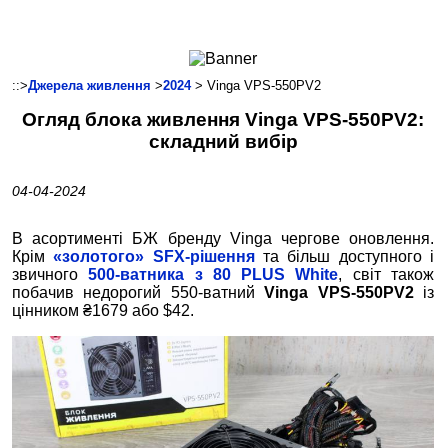
Ноутбуки і Планшети
Смартфони
Комунікації
::>
Джерела живлення
>
2024
> Vinga VPS-550PV2
Периферія
Огляд блока живлення Vinga VPS-550PV2:
Автоелектроніка
складний вибір
Програмне забезпечення
Ігри
04-04-2024
В асортименті БЖ бренду Vinga чергове оновлення.
Крім
«золотого» SFX-рішення
та більш доступного і
звичного
500-ватника з 80 PLUS White
, світ також
побачив недорогий 550-ватний
Vinga VPS-550PV2
із
цінником ₴1679 або $42.