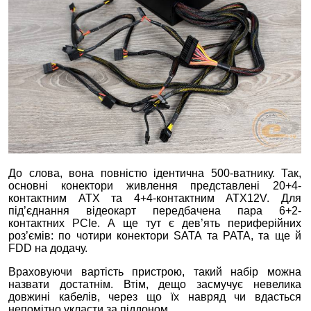
До слова, вона повністю ідентична 500-ватнику. Так,
основні конектори живлення представлені 20+4-
контактним ATX та 4+4-контактним ATX12V. Для
під’єднання відеокарт передбачена пара 6+2-
контактних PCIe. А ще тут є дев’ять периферійних
роз’ємів: по чотири конектори SATA та PATA, та ще й
FDD на додачу.
Враховуючи вартість пристрою, такий набір можна
назвати достатнім. Втім, дещо засмучує невелика
довжині кабелів, через що їх навряд чи вдасться
непомітно укласти за піддоном.