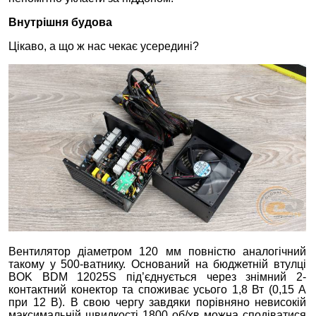
Внутрішня будова
Цікаво, а що ж нас чекає усередині?
Вентилятор діаметром 120 мм повністю аналогічний
такому у 500-ватнику. Оснований на бюджетній втулці
BOK BDM 12025S під’єднується через знімний 2-
контактний конектор та споживає усього 1,8 Вт (0,15 А
при 12 В). В свою чергу завдяки порівняно невисокій
максимальній швидкості 1800 об/хв можна сподіватися