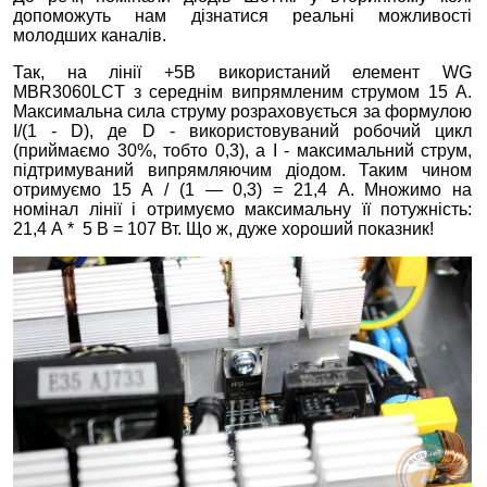
допоможуть нам дізнатися реальні можливості
молодших каналів.
Так, на лінії +5В використаний елемент WG
MBR3060LCT з середнім випрямленим струмом 15 А.
Максимальна сила струму розраховується за формулою
I/(1 - D), де D - використовуваний робочий цикл
(приймаємо 30%, тобто 0,3), а I - максимальний струм,
підтримуваний випрямляючим діодом. Таким чином
отримуємо 15 А / (1 — 0,3) = 21,4 А. Множимо на
номінал лінії і отримуємо максимальну її потужність:
21,4 А * 5 В = 107 Вт. Що ж, дуже хороший показник!