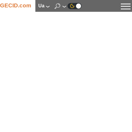
GECID.com
ua
Новини
Відео
Огляди
Цифрова індустрія
Процесори
Оперативна пам’ять
Материнські плати
Відеокарти
Системи охолодження
Накопичувачі
Корпуси
Джерела живлення
Мультимедіа
Цифрове фото та відео
Монітори