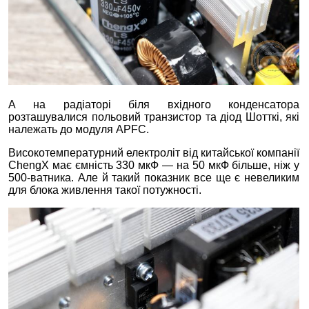
А на радіаторі біля вхідного конденсатора
розташувалися польовий транзистор та діод Шотткі, які
належать до модуля APFC.
Високотемпературний електроліт від китайської компанії
ChengX має ємність 330 мкФ — на 50 мкФ більше, ніж у
500-ватника. Але й такий показник все ще є невеликим
для блока живлення такої потужності.