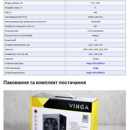
Вхідна напруга, В
170 - 230
Вхідний струм, А
5
ККД, %
≥85
Сертифікація 80 PLUS
White 230V EU
Метод компенсації коефіцієнту потужності
Активний
Коефіцієнт потужності (PF), %
≥97
PCIe-роз’ємів
2 (6+2-контактні)
Роз’єм PCIe 5.0 (12VHPWR)
Немає
Модульний
Ні
Розміри вентилятора, мм
125 х 125 х 25
Захисти
OPP, OVP, UVP, SCP, SIP
Розміри (Д х Ш х В), мм
140 х 150 х 86
Гарантія
3 роки
Сторінка пристрою
Vinga VPS-550PV2
Сайт виробника
Vinga
Сторінка для купівлі
Vinga VPS-550PV2
Паковання та комплект постачання