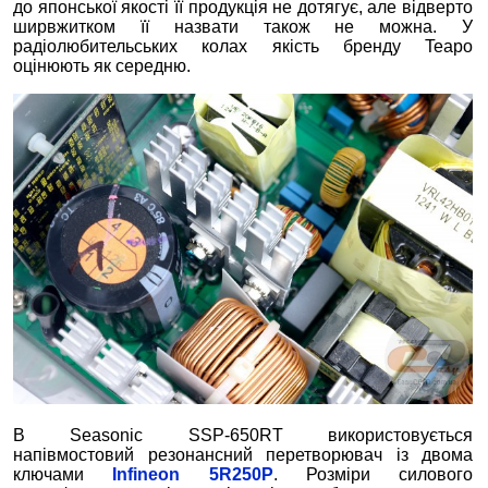
до японської якості її продукція не дотягує, але відверто
ширвжитком її назвати також не можна. У
радіолюбительських колах якість бренду Teapo
оцінюють як середню.
В Seasonic SSP-650RT використовується
напівмостовий резонансний перетворювач із двома
ключами
Infineon 5R250P
. Розміри силового