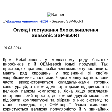
Ноутбуки і Планшети
Смартфони
Комунікації
::>
Джерела живлення
>
2014
> Seasonic SSP-650RT
Периферія
Огляд і тестування блока живлення
Автоелектроніка
Seasonic SSP-650RT
Програмне забезпечення
Ігри
19-03-2014
Крім Retail-рішень у модельному ряду багатьох
виробників є й OEM-версії їхньої продукції. Такі
пристрої, як правило, позбавлені комплекту поставки та
мають ряд спрощень у порівнянні зі своїми
«коробковими» аналогами. Через меншу вартість вони
часто використовуються складальниками готових
конфігурацій, а також адміністраторами підприємств із
великим парком комп'ютерів. Хоча якщо розглядати
пострадянський простір, де кожний другий може сам
підібрати комплектуючі та зібрати з них систему, то
стане очевидно, що OEM-версії блоків живлення
користуються великою популярністю й у звичайних