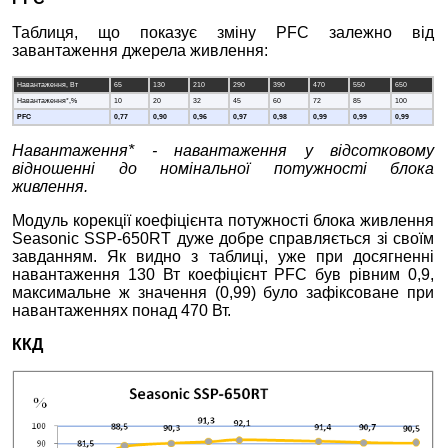
Таблиця, що показує зміну PFC залежно від
завантаження джерела живлення:
Навантаження, Вт
65
130
210
290
390
470
550
650
Навантаження*,%
10
20
32
45
60
72
85
100
PFC
0,77
0,90
0,96
0,97
0,98
0,99
0,99
0,99
Навантаження* - навантаження у відсотковому
відношенні до номінальної потужності блока
живлення.
Модуль корекції коефіцієнта потужності блока живлення
Seasonic SSP-650RT дуже добре справляється зі своїм
завданням. Як видно з таблиці, уже при досягненні
навантаження 130 Вт коефіцієнт PFC був рівним 0,9,
максимальне ж значення (0,99) було зафіксоване при
навантаженнях понад 470 Вт.
ККД