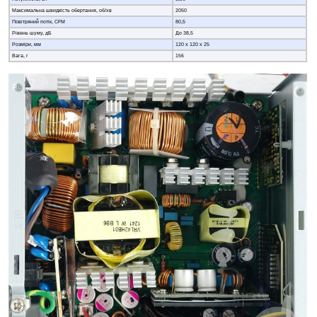
Максимальна швидкість обертання, об/хв
2050
Повітряний потік, CFM
80,5
Рівень шуму, дБ
До 38,5
Розміри, мм
120 х 120 х 25
Вага, г
156