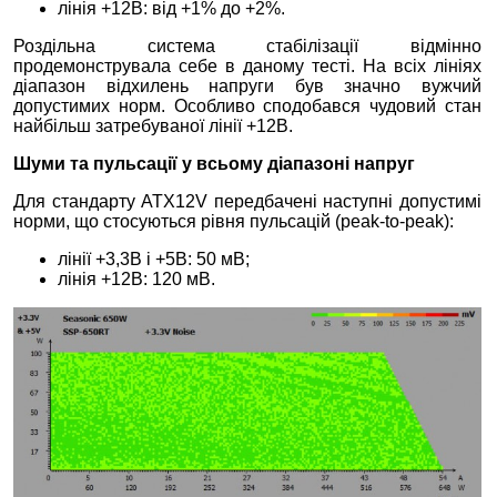
лінія +12В: від +1% до +2%.
Роздільна система стабілізації відмінно
продемонструвала себе в даному тесті. На всіх лініях
діапазон відхилень напруги був значно вужчий
допустимих норм. Особливо сподобався чудовий стан
найбільш затребуваної лінії +12В.
Шуми та пульсації у всьому діапазоні напруг
Для стандарту ATX12V передбачені наступні допустимі
норми, що стосуються рівня пульсацій (peak-to-peak):
лінії +3,3В і +5В: 50 мВ;
лінія +12В: 120 мВ.