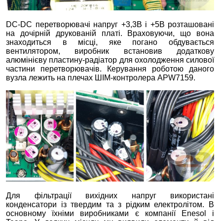
DC-DC перетворювачі напруг +3,3В і +5В розташовані
на дочірній друкованій платі. Враховуючи, що вона
знаходиться в місці, яке погано обдувається
вентилятором, виробник встановив додаткову
алюмінієву пластину-радіатор для охолодження силової
частини перетворювачів. Керування роботою даного
вузла лежить на плечах ШІМ-контролера APW7159.
Для фільтрації вихідних напруг використані
конденсатори із твердим та з рідким електролітом. В
основному їхніми виробниками є компанії Enesol і