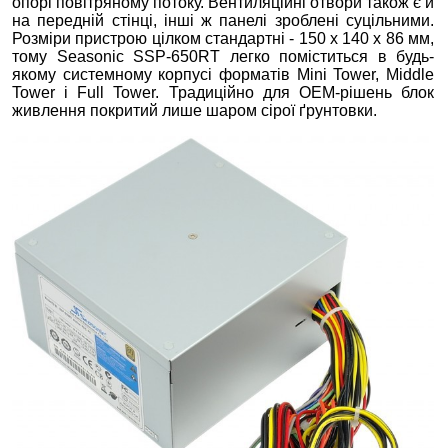
опорі повітряному потоку. Вентиляційні отвори також є й
на передній стінці, інші ж панелі зроблені суцільними.
Розміри пристрою цілком стандартні - 150 х 140 х 86 мм,
тому Seasonic SSP-650RT легко поміститься в будь-
якому системному корпусі форматів Mini Tower, Middle
Tower і Full Tower. Традиційно для OEM-рішень блок
живлення покритий лише шаром сірої ґрунтовки.