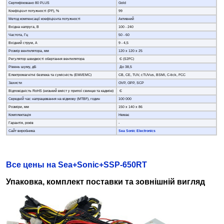
Сертифіковано 80 PLUS
Gold
Коефіцієнт потужності (PF), %
99
Метод компенсації коефіцієнта потужності
Активний
Вхідна напруга, В
100 - 240
Частота, Гц
50 - 60
Вхідний струм, А
9 - 4,5
Розмір вентилятора, мм
120 х 120 х 25
Регулятор швидкості обертання вентилятора
Є (S2FC)
Рівень шуму, дБ
До 38,5
Електромагнітні безпека та сумісність (EMI/EMC)
CB, CE, TUV, cTUVus, BSMI, C-tick, FCC
Захисти
OVP, OPP, SCP
Відповідність RoHS (низький вміст у припої свинцю та кадмію)
Є
Середній час напрацювання на відмову (MTBF), годин
100 000
Розміри, мм
150 х 140 х 86
Комплектація
Немає
Гарантія, років
-
Сайт виробника
Sea Sonic Electronics
Все цены на Sea+Sonic+SSP-650RT
Упаковка, комплект поставки та зовнішній вигляд