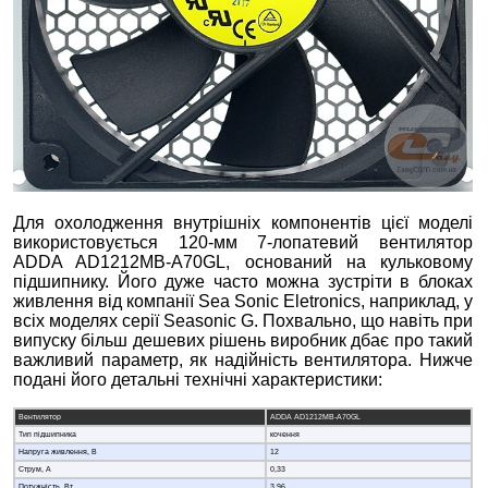
Для охолодження внутрішніх компонентів цієї моделі
використовується 120-мм 7-лопатевий вентилятор
ADDA AD1212MB-A70GL, оснований на кульковому
підшипнику. Його дуже часто можна зустріти в блоках
живлення від компанії Sea Sonic Eletronics, наприклад, у
всіх моделях серії Seasonic G. Похвально, що навіть при
випуску більш дешевих рішень виробник дбає про такий
важливий параметр, як надійність вентилятора. Нижче
подані його детальні технічні характеристики:
Вентилятор
ADDA AD1212MB-A70GL
Тип підшипника
кочення
Напруга живлення, В
12
Струм, А
0,33
Потужність, Вт
3,96