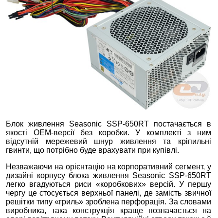
Блок живлення Seasonic SSP-650RT постачається в
якості OEM-версії без коробки. У комплекті з ним
відсутній мережевий шнур живлення та кріпильні
гвинти, що потрібно буде врахувати при купівлі.
Незважаючи на орієнтацію на корпоративний сегмент, у
дизайні корпусу блока живлення Seasonic SSP-650RT
легко вгадуються риси «коробкових» версій. У першу
чергу це стосується верхньої панелі, де замість звичної
решітки типу «гриль» зроблена перфорація. За словами
виробника, така конструкція краще позначається на