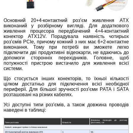
Основний 20+4-контактний роз’єм живлення ATX
виконаний у розбірному вигляді. Для додаткового
живлення процесора передбачений 4+4-контактний
конектор ATX12V. Порадувала наявність чотирьох
роз’ємів PCIe, причому кожний з них має 6+2-контактне
виконання. Тому при потребі ви зможете легко
підключити дві продуктивні відеокарти, не вдаючись до
допомоги сторонніх перехідників. Головне, щоб
потужності пристрою вистачило для живлення всієї
системи.
Що стосується інших конекторів, то їхньої кількості
цілком достатньо для підключення всієї необхідної
периферії. Для більшої зручності роз’єми PATA і SATA
розташовані на різних кабелях.
Усі доступні типи роз’ємів, а також довжина проводів
наведені в таблиці:
Довжина проводів до роз’єму
Типи роз’ємів
Кількість
(роз’ємів), см
Кабелі, виведені прямо із блока живлення
20+4-контактний роз’єм живлення ATX
1
55