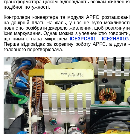
трансформатора цілком відповідають блокам живлення
подібної потужності.
Контролери конвертера та модуля APFC розташовані
на дочірній платі. На жаль, у нас не було можливості
повністю розібрати джерело живлення, щоб розглянути
їхнє маркування. Однак можна з упевненістю говорити,
що ними є пара мікросхем
ICE3PCS01
і
ICE2HS01G
.
Перша відповідає за коректну роботу APFC, а друга -
головного перетворювача.