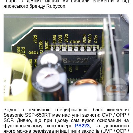
Teapo. У деяких місцях ми виявили елементи й від
японського бренду Rubycon.
Згідно з технічною специфікацією, блок живлення
Seasonic SSP-650RT має наступні захисти: OVP / OPP /
SCP. Дивно, що при цьому сам вузол оснований на
функціональному контролері
PS223
, за допомогою
якого можна реалізувати інші типи захистів (UVP / OCP /