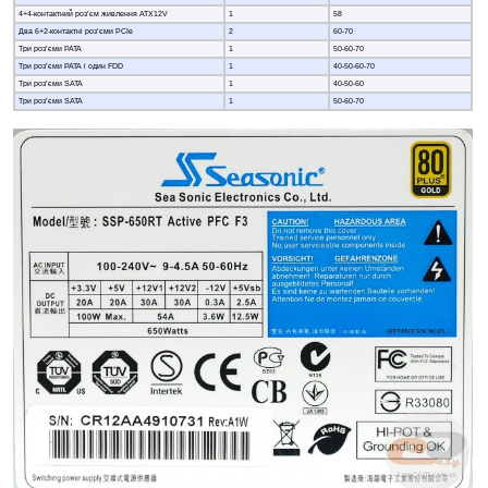
4+4-контактний роз’єм живлення ATX12V
1
58
Два 6+2-контактні роз’єми PCIe
2
60-70
Три роз’єми PATA
1
50-60-70
Три роз’єми PATA і один FDD
1
40-50-60-70
Три роз’єми SATA
1
40-50-60
Три роз’єми SATA
1
50-60-70