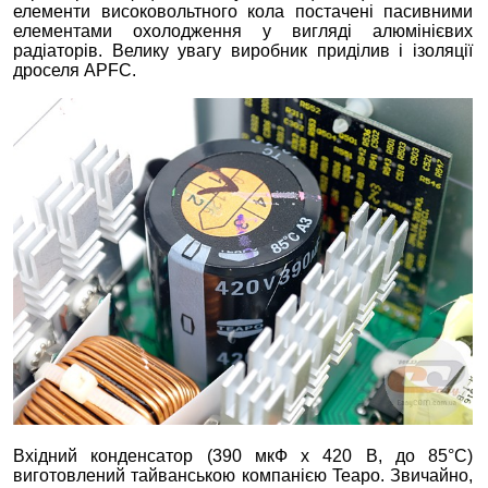
елементи високовольтного кола постачені пасивними
елементами охолодження у вигляді алюмінієвих
радіаторів. Велику увагу виробник приділив і ізоляції
дроселя APFC.
Вхідний конденсатор (390 мкФ х 420 В, до 85°С)
виготовлений тайванською компанією Teapo. Звичайно,