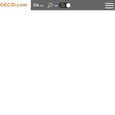
GECID.com
ua
Новини
Відео
Огляди
Цифрова індустрія
Процесори
Оперативна пам’ять
Материнські плати
Відеокарти
Системи охолодження
Накопичувачі
Корпуси
Джерела живлення
Мультимедіа
Цифрове фото та відео
Монітори