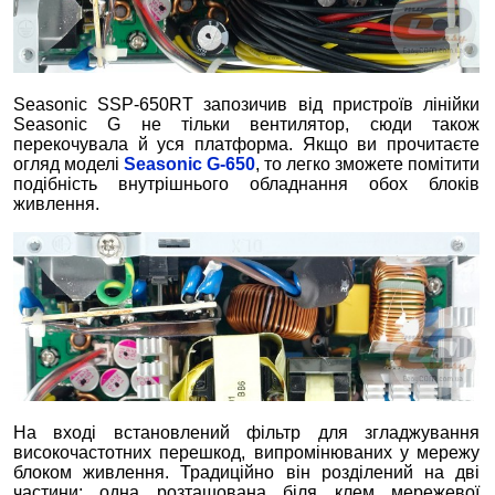
Seasonic SSP-650RT запозичив від пристроїв лінійки
Seasonic G не тільки вентилятор, сюди також
перекочувала й уся платформа. Якщо ви прочитаєте
огляд моделі
Seasonic G-650
, то легко зможете помітити
подібність внутрішнього обладнання обох блоків
живлення.
На вході встановлений фільтр для згладжування
високочастотних перешкод, випромінюваних у мережу
блоком живлення. Традиційно він розділений на дві
частини: одна розташована біля клем мережевої