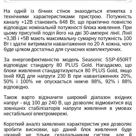
На одній із бічних стінок знаходиться етикетка з
технічними характеристиками пристрою. Потужність
каналу +12В становить 648 Вт, що практично повністю
відповідає номінальній потужності блока живлення. При
цьому присутній поділ його на дві 30-амперні лінії. Лінії
+3,3В і +5В мають максимальну сумарну потужність 100
Вт і здатні витримати навантаження по 20 А кожна, чого
буде цілком достатньо для сучасних комплектуючих.
За енергоефективністю модель Seasonic SSP-650RT
відповідає стандарту 80 PLUS Gold. Нагадаємо, що
блоки живлення стандартизуються 80 PLUS Gold, якщо
їхній ККД для напруги 230 В при навантаженнях 20%,
50% і 100% не опускається нижче 88%, 92% і 88%
відповідно.
Також варто відзначити широкий діапазон вхідних
напруг - від 100 до 240 В, що дозволяє відмовитися від
зовнішніх стабілізаторів напруги живлення в умовах
нестабільної електромережі.
Короткий аналіз заявлених характеристик уже дозволяє
зробити висновки, що даний блок живлення буде
цікавий не тільки складальникам систем, але й