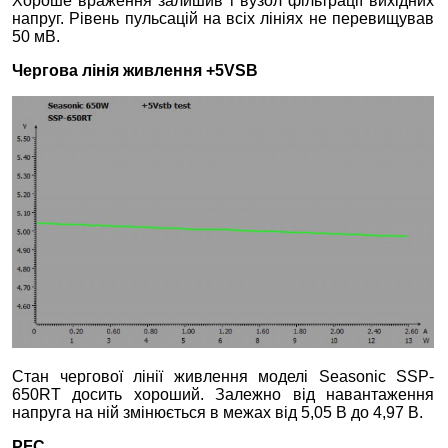
Хороше враження залишив і вузол фільтрації вихідних
напруг. Рівень пульсацій на всіх лініях не перевищував
50 мВ.
Чергова лінія живлення +5VSB
Стан чергової лінії живлення моделі Seasonic SSP-
650RT досить хороший. Залежно від навантаження
напруга на ній змінюється в межах від 5,05 В до 4,97 В.
PFC