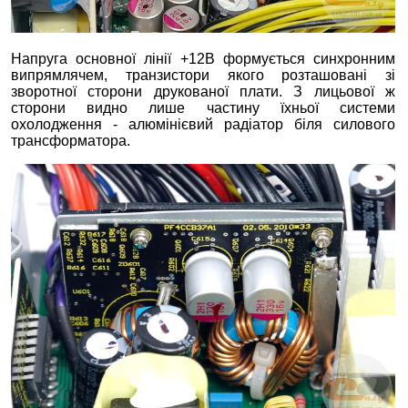
Напруга основної лінії +12В формується синхронним
випрямлячем, транзистори якого розташовані зі
зворотної сторони друкованої плати. З лицьової ж
сторони видно лише частину їхньої системи
охолодження - алюмінієвий радіатор біля силового
трансформатора.