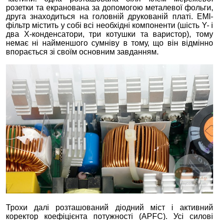
розетки та екранована за допомогою металевої фольги,
друга знаходиться на головній друкованій платі. EMI-
фільтр містить у собі всі необхідні компоненти (шість Y- і
два Х-конденсатори, три котушки та варистор), тому
немає ні найменшого сумніву в тому, що він відмінно
впорається зі своїм основним завданням.
Трохи далі розташований діодний міст і активний
коректор коефіцієнта потужності (APFC). Усі силові