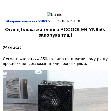
Ноутбуки і Планшети
Смартфони
Комунікації
::>
Джерела живлення
>
2024
> PCCOOLER YN850
Периферія
Огляд блока живлення PCCOOLER YN850:
Автоелектроніка
запорука тиші
Програмне забезпечення
Ігри
04-06-2024
Сегмент «золотих» 850-ватників на вітчизняному ринку
просто кишить різноманітними пропозиціями.