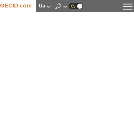
GECID.com
ua
Новини
Відео
Огляди
Цифрова індустрія
Процесори
Оперативна пам’ять
Материнські плати
Відеокарти
Системи охолодження
Накопичувачі
Корпуси
Джерела живлення
Мультимедіа
Цифрове фото та відео
Монітори