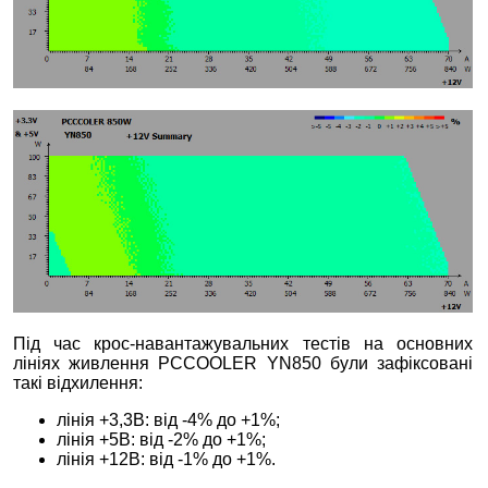
Під час крос-навантажувальних тестів на основних
лініях живлення PCCOOLER YN850 були зафіксовані
такі відхилення:
лінія +3,3В: від -4% до +1%;
лінія +5В: від -2% до +1%;
лінія +12В: від -1% до +1%.