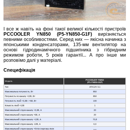
І все ж навіть на фоні такої великої кількості пристроїв
PCCOOLER YN850
(P5-YN850-G1F)
вирізняється
певними особливостями. Серед них — якісна начинка з
японськими конденсаторами, 135-мм вентилятор на
основі гідродинамічного підшипника з гібридним
режимом роботи, 5 років гарантії... А про інше ми
розповімо далі у матеріалі.
Специфікація
PCCOOLER YN850
Модель
(
P5-YN850-G1F
)
Тип
ATX12V 3.1
Максимальна потужність, Вт
850
Потужність по каналу +12В, Вт
850
Потужність ліній +3,3В і +5В, Вт
100
Кількість ліній +12В
1
Максимальний струм каналу +3,3В, А
20
Максимальний струм каналу +5В, А
20
Максимальний струм каналу +12В, А
70,8
Максимальний струм каналу -12В, А
0,3
Максимальний струм каналу +5Vsb (чергова лінія
3,0