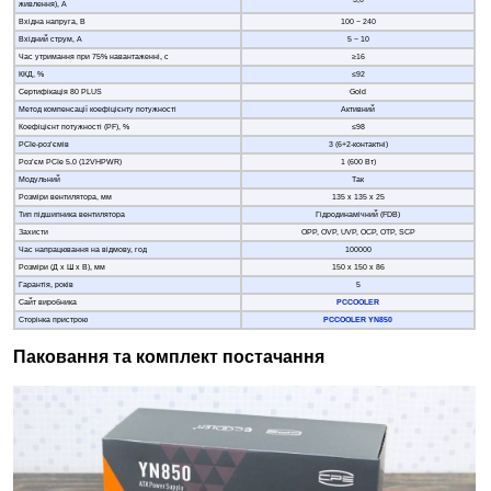
живлення), А
Вхідна напруга, В
100 − 240
Вхідний струм, А
5 − 10
Час утримання при 75% навантаженні, с
≥16
ККД, %
≤92
Сертифікація 80 PLUS
Gold
Метод компенсації коефіцієнту потужності
Активний
Коефіцієнт потужності (PF), %
≤98
PCIe-роз’ємів
3 (6+2-контактні)
Роз’єм PCIe 5.0 (12VHPWR)
1 (600 Вт)
Модульний
Так
Розміри вентилятора, мм
135 х 135 х 25
Тип підшипника вентилятора
Гідродинамічний (FDB)
Захисти
OPP, OVP, UVP, OCP, OTP, SCP
Час напрацювання на відмову, год
100000
Розміри (Д х Ш х В), мм
150 х 150 х 86
Гарантія, років
5
Сайт виробника
PCCOOLER
Сторінка пристрою
PCCOOLER YN850
Паковання та комплект постачання