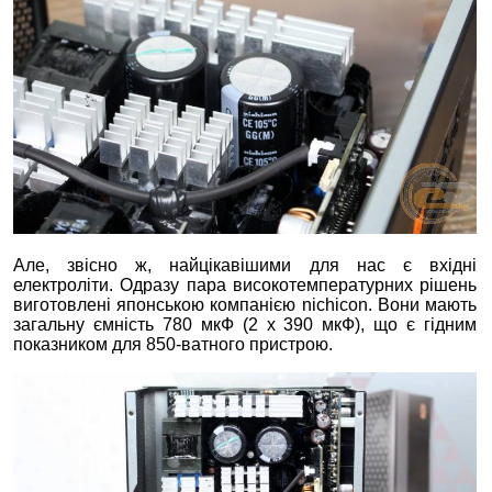
Але, звісно ж, найцікавішими для нас є вхідні
електроліти. Одразу пара високотемпературних рішень
виготовлені японською компанією nichicon. Вони мають
загальну ємність 780 мкФ (2 х 390 мкФ), що є гідним
показником для 850-ватного пристрою.