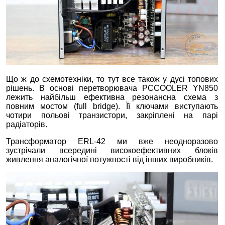
Що ж до схемотехніки, то тут все також у дусі топових
рішень. В основі перетворювача PCCOOLER YN850
лежить найбільш ефективна резонансна схема з
повним мостом (full bridge). Її ключами виступають
чотири польові транзистори, закріплені на парі
радіаторів.
Трансформатор ERL-42 ми вже неодноразово
зустрічали всередині високоефективних блоків
живлення аналогічної потужності від інших виробників.