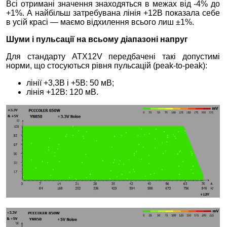
Всі отримані значення знаходяться в межах від -4% до
+1%. А найбільш затребувана лінія +12В показала себе
в усій красі — маємо відхилення всього лиш ±1%.
Шуми і пульсації на всьому діапазоні напруг
Для стандарту ATX12V передбачені такі допустимі
норми, що стосуються рівня пульсацій (peak-to-peak):
лінії +3,3В і +5В: 50 мВ;
лінія +12В: 120 мВ.