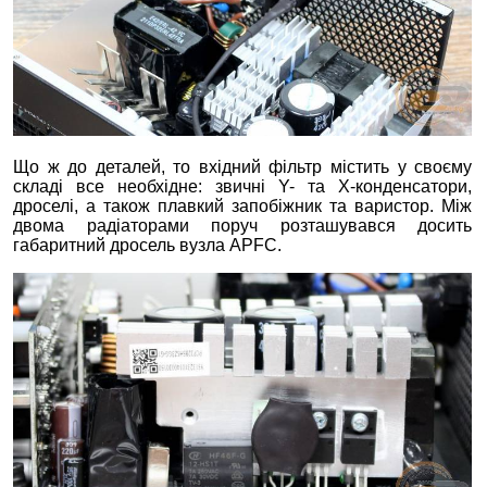
Що ж до деталей, то вхідний фільтр містить у своєму
складі все необхідне: звичні Y- та X-конденсатори,
дроселі, а також плавкий запобіжник та варистор. Між
двома радіаторами поруч розташувався досить
габаритний дросель вузла APFC.