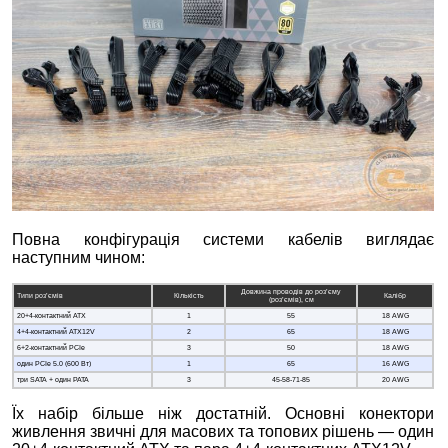
Повна конфігурація системи кабелів виглядає
наступним чином:
Довжина проводів до роз’єму
Типи роз’ємів
Кількість
Калібр
(роз’ємів), см
20+4-контактний ATX
1
55
18 AWG
4+4-контактний ATX12V
2
65
18 AWG
6+2-контактний PCIe
3
50
18 AWG
один PCIe 5.0 (600 Вт)
1
65
16 AWG
три SATA + один PATA
3
45-58-71-85
20 AWG
Їх набір більше ніж достатній. Основні конектори
живлення звичні для масових та топових рішень — один