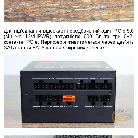
Для під’єднання відеокарт передбачений один PCIe 5.0
(він же 12VHPWR) потужністю 600 Вт та три 6+2-
контактні PCIe. Периферія живитиметься через дев’ять
SATA та три PATA на трьох окремих кабелях.