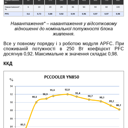
Навантаження,
50
85
170
250
310
425
500
700
850
Вт
Навантаження*,
6
10
20
29
36
50
59
82
100
%
PFC
0,
6
0,
73
0,
88
0,
92
0,
9
4
0,
9
6
0,
9
7
0,9
7
0,98
Навантаження* – навантаження у відсотковому
відношенні до номінальної потужності блока
живлення.
Все у повному порядку і з роботою модуля APFC. При
споживаній потужності в 250 Вт коефіцієнт PFC
досягнув 0,92. Максимальне ж значення складає 0,98.
ККД