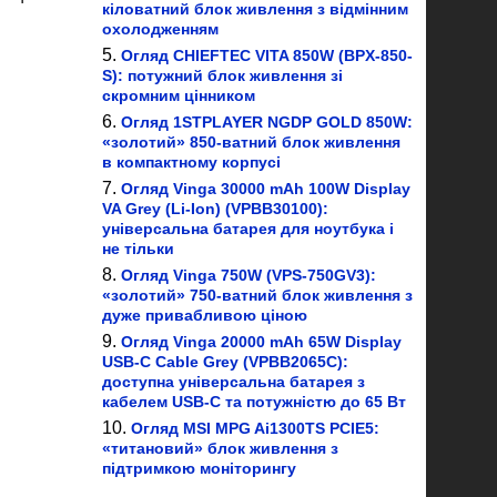
кіловатний блок живлення з відмінним
охолодженням
Огляд CHIEFTEC VITA 850W (BPX-850-
S): потужний блок живлення зі
скромним цінником
Огляд 1STPLAYER NGDP GOLD 850W:
«золотий» 850-ватний блок живлення
в компактному корпусі
Огляд Vinga 30000 mAh 100W Display
VA Grey (Li-Ion) (VPBB30100):
універсальна батарея для ноутбука і
не тільки
Огляд Vinga 750W (VPS-750GV3):
«золотий» 750-ватний блок живлення з
дуже привабливою ціною
Огляд Vinga 20000 mAh 65W Display
USB-C Cable Grey (VPBB2065C):
доступна універсальна батарея з
кабелем USB-C та потужністю до 65 Вт
Огляд MSI MPG Ai1300TS PCIE5:
«титановий» блок живлення з
підтримкою моніторингу