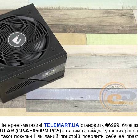
 інтернет-магазині
TELEMART.UA
становить ₴6999, блок 
DULAR
(GP-AE850PM PG5)
є одним із найдоступніших рішен
» такої покупки і як даний пристрій поводить себе на прак