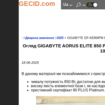
GECID.com
ua
::>
Джерела живлення
>
2025
> GIGABYTE GP-AE850PM 
Огляд GIGABYTE AORUS ELITE 850 
10
18-06-2025
В даному матеріалі ми познайомимося з пристро
чималу потужність 850 Вт, достатню для ж
високу якість елементної бази і, як наслідок
престижний сертифікат 80 PLUS Platinum.