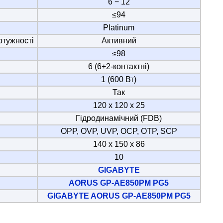
6 − 12
≤94
Platinum
отужності
Активний
≤98
6 (6+2-контактні)
1 (600 Вт)
Так
120 х 120 х 25
Гідродинамічний (FDB)
OPP, OVP, UVP, OCP, OTP, SCP
140 х 150 х 86
10
GIGABYTE
AORUS GP-AE850PM PG5
GIGABYTE AORUS GP-AE850PM PG5