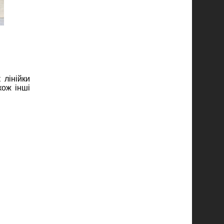
 лінійки
кож інші