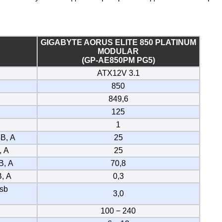
GIGABYTE AORUS ELITE 850 PLATINUM
MODULAR
(GP-AE850PM PG5)
ATX12V 3.1
850
849,6
125
1
В, А
25
, А
25
В, А
70,8
, А
0,3
sb
3,0
100 − 240