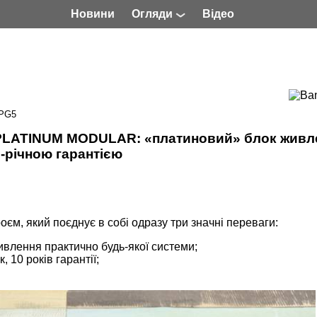
Новини
Огляди
Відео
PG5
PLATINUM MODULAR: «платиновий» блок живле
-річною гарантією
єм, який поєднує в собі одразу три значні переваги:
ивлення практично будь-якої системи;
, 10 років гарантії;