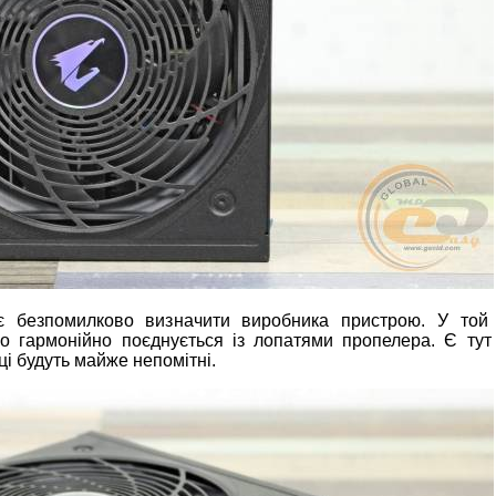
є безпомилково визначити виробника пристрою. У той
гармонійно поєднується із лопатями пропелера. Є тут 
ці будуть майже непомітні.