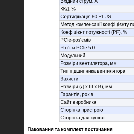
Вхідний струм, А
ККД, %
Сертифікація 80 PLUS
Метод компенсації коефіцієнту п
Коефіцієнт потужності (PF), %
PCIe-роз’ємів
Роз’єм PCIe 5.0
Модульний
Розміри вентилятора, мм
Тип підшипника вентилятора
Захисти
Розміри (Д х Ш х В), мм
Гарантія, років
Сайт виробника
Сторінка пристрою
Сторінка для купівлі
Паковання та комплект постачання