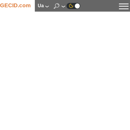
GECID.com
ua
Новини
Відео
Огляди
Цифрова індустрія
Процесори
Оперативна пам’ять
Материнські плати
Відеокарти
Системи охолодження
Накопичувачі
Корпуси
Джерела живлення
Мультимедіа
Цифрове фото та відео
Монітори