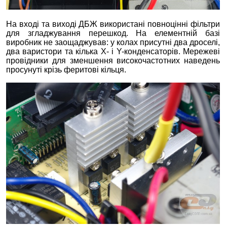
На вході та виході ДБЖ використані повноцінні фільтри
для згладжування перешкод. На елементній базі
виробник не заощаджував: у колах присутні два дроселі,
два варистори та кілька X- і Y-конденсаторів. Мережеві
провідники для зменшення високочастотних наведень
просунуті крізь феритові кільця.