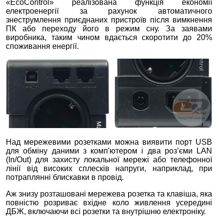
«EcoControl» реалізована функція економії
електроенергії за рахунок автоматичного
знеструмлення приєднаних пристроїв після вимкнення
ПК або переходу його в режим сну. За заявами
виробника, таким чином вдається скоротити до 20%
споживання енергії.
Над мережевими розетками можна виявити порт USB
для обміну даними з комп'ютером і два роз’єми LAN
(In/Out) для захисту локальної мережі або телефонної
лінії від високих сплесків напруги, наприклад, при
потраплянні блискавки в провід.
Аж знизу розташовані мережева розетка та клавіша, яка
повністю розриває вхідне коло живлення усередині
ДБЖ, включаючи всі розетки та внутрішню електроніку.