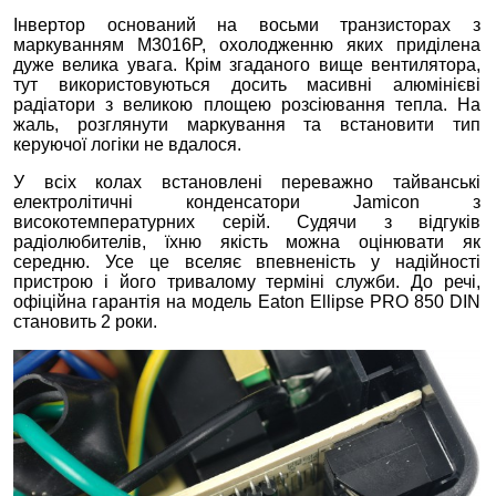
Інвертор оснований на восьми транзисторах з
маркуванням M3016P, охолодженню яких приділена
дуже велика увага. Крім згаданого вище вентилятора,
тут використовуються досить масивні алюмінієві
радіатори з великою площею розсіювання тепла. На
жаль, розглянути маркування та встановити тип
керуючої логіки не вдалося.
У всіх колах встановлені переважно тайванські
електролітичні конденсатори Jamicon з
високотемпературних серій. Судячи з відгуків
радіолюбителів, їхню якість можна оцінювати як
середню. Усе це вселяє впевненість у надійності
пристрою і його тривалому терміні служби. До речі,
офіційна гарантія на модель Eaton Ellipse PRO 850 DIN
становить 2 роки.