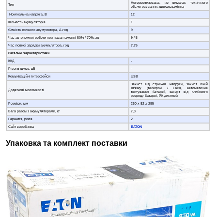
Негерметизована, не вимагає технічного
Тип
обслуговування, швидкозамінна
Номінальна напруга, В
12
Кількість акумуляторів
1
Ємність кожного акумулятора, А·год
9
Час автономної роботи при навантаженні 50% / 70%, хв
9 / 5
Час повної зарядки акумулятора, год
7,75
Загальні характеристики
ККД
-
Рівень шуму, дБ
-
Комунікаційні інтерфейси
USB
Захист від стрибків напруги, захист ліній
зв'язку (телефон / LAN), автоматичне
Додаткові можливості
тестування батареї, захист від глибокого
розряду батареї, РК-дисплей
Розміри, мм
260 х 82 х 285
Вага разом з акумуляторами, кг
7,3
Гарантія, років
2
Сайт виробника
EATON
Упаковка та комплект поставки