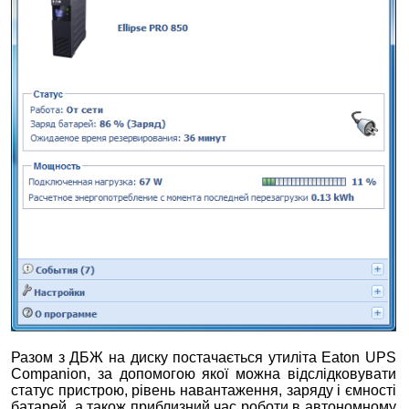
Разом з ДБЖ на диску постачається утиліта Eaton UPS
Companion, за допомогою якої можна відслідковувати
статус пристрою, рівень навантаження, заряду і ємності
батарей, а також приблизний час роботи в автономному