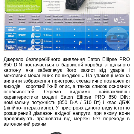
Джерело безперебійного живлення Eaton Ellipse PRO
850 DIN постачається в барвистій коробці зі щільного
картону, яка забезпечує його захист від ударів і
можливих механічних пошкоджень. На упаковці можна
виявити зображення пристрою, схематичне позначення
виходів і короткий їхній опис, а також список основних
особливостей. Окремо виділимо найважливіші
характеристики моделі Eaton Ellipse PRO 850 DIN:
номінальну потужність (850 В·А / 510 Вт) і клас ДБЖ
(лінійно-інтерактивне). У пристроях даного виду істотно
розширений діапазон вхідної напруги, при якому вони
продовжують працювати від мережі без переходу в
автономний режим.