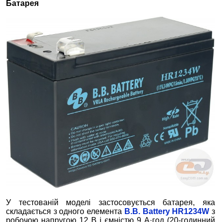
Батарея
У тестованій моделі застосовується батарея, яка
складається з одного елемента
B.B. Battery HR1234W
з
робочою напругою 12 В і ємністю 9 А·год (20-годинний