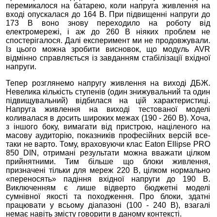
перемикалося на батарею, коли напруга живлення на
вході опускалася до 164 В. При підвищенні напруги до
173 В воно знову переходило на роботу від
електромережі, і аж до 260 В ніяких проблем не
спостерігалося. Далі експеримент ми не продовжували.
Із цього можна зробити висновок, що модуль AVR
відмінно справляється із завданням стабілізації вхідної
напруги.
Тепер розглянемо напругу живлення на виході ДБЖ.
Невелика кількість ступенів (один знижувальний та один
підвищувальний) відбилася на цій характеристиці.
Напруга живлення на виході тестованої моделі
коливалася в досить широких межах (190 - 260 В). Хоча,
з іншого боку, вимагати від пристрою, націленого на
масову аудиторію, показників професійних версій все-
таки не варто. Тому, враховуючи клас Eaton Ellipse PRO
850 DIN, отримані результати можна вважати цілком
прийнятними. Тим більше що блоки живлення,
призначені тільки для мереж 220 В, цілком нормально
«переносять» падіння вхідної напруги до 190 В.
Виключенням є лише відверто бюджетні моделі
сумнівної якості та походження. Про блоки, здатні
працювати у всьому діапазоні (100 - 240 В), взагалі
немає навіть змісту говорити в даному контексті.