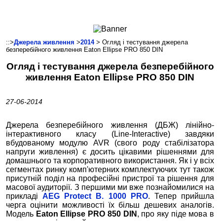
Ноутбуки і Планшети
Смартфони
Комунікації
::>
Джерела живлення
>
2014
> Огляд і тестування джерела
безперебійного живлення Eaton Ellipse PRO 850 DIN
Периферія
Огляд і тестування джерела безперебійного
Автоелектроніка
живлення Eaton Ellipse PRO 850 DIN
Програмне забезпечення
Ігри
27-06-2014
Джерела безперебійного живлення (ДБЖ) лінійно-
інтерактивного класу (Line-Interactive) завдяки
вбудованому модулю AVR (свого роду стабілізатора
напруги живлення) є досить цікавими рішеннями для
домашнього та корпоративного використання. Як і у всіх
сегментах ринку комп'ютерних комплектуючих тут також
присутній поділ на професійні пристрої та рішення для
масової аудиторії. З першими ми вже познайомилися на
прикладі
AEG Protect B. 1000 PRO
. Тепер прийшла
черга оцінити можливості їх більш дешевих аналогів.
Модель
Eaton Ellipse PRO 850 DIN
, про яку піде мова в