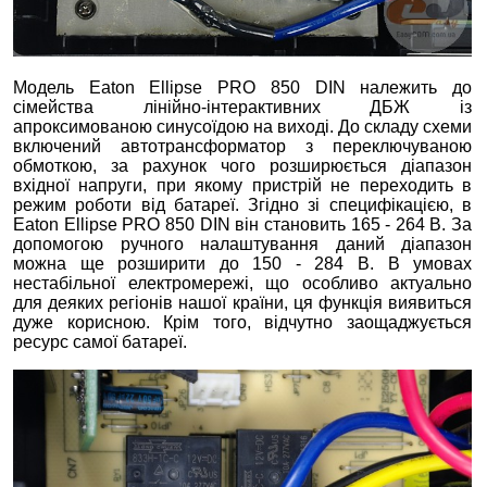
Модель Eaton Ellipse PRO 850 DIN належить до
сімейства лінійно-інтерактивних ДБЖ із
апроксимованою синусоїдою на виході. До складу схеми
включений автотрансформатор з переключуваною
обмоткою, за рахунок чого розширюється діапазон
вхідної напруги, при якому пристрій не переходить в
режим роботи від батареї. Згідно зі специфікацією, в
Eaton Ellipse PRO 850 DIN він становить 165 - 264 В. За
допомогою ручного налаштування даний діапазон
можна ще розширити до 150 - 284 В. В умовах
нестабільної електромережі, що особливо актуально
для деяких регіонів нашої країни, ця функція виявиться
дуже корисною. Крім того, відчутно заощаджується
ресурс самої батареї.