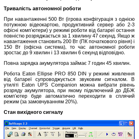
Тривалість автономної роботи
При навантаженні 500 Вт (ігрова конфігурація з однією
потужною відеокартою, продуктивний сервер або 2-3
офісні комп'ютери) у режимі роботи від батареї остання
повністю розряджається за 1 хвилину 47 секунд. Якщо ж
навантаження становить 200 Вт (ПК початкового рівня) і
150 Вт (офісна система), то час автономної роботи
зростає до 9 хвилин і 13 хвилин 6 секунд відповідно.
Повна зарядка акумулятора займає 7 годин 45 хвилин.
Робота Eaton Ellipse PRO 850 DIN у режимі живлення
від батареї супроводжується звуковим сигналом. В
утиліті Eaton UPS Companion можна вибрати рівень
розряду акумулятора, при якому підключений до ДБЖ
комп'ютер буде автоматично переходити в сплячий
режим (за замовчуванням 20%).
Стан вихідного сигналу