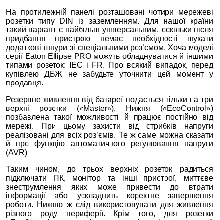
На протилежній панелі розташовані чотири мережеві
розетки типу DIN із заземленням. Для нашої країни
такий варіант є найбільш універсальним, оскільки після
придбання пристрою немає необхідності шукати
додаткові шнури зі спеціальними роз’ємом. Хоча моделі
серії Eaton Ellipse PRO можуть обладнуватися й іншими
типами розеток: IEC і FR. Про всякий випадок, перед
купівлею ДБЖ не забудьте уточнити цей момент у
продавця.
Резервне живлення від батареї подається тільки на три
верхні розетки («Master»). Нижня («EcoControl»)
позбавлена такої можливості й працює постійно від
мережі. При цьому захисти від стрибків напруги
реалізовані для всіх роз’ємів. Те ж саме можна сказати
й про функцію автоматичного регулювання напруги
(AVR).
Таким чином, до трьох верхніх розеток радиться
підключати ПК, монітор та інші пристрої, миттєве
знеструмлення яких може привести до втрати
інформації або ускладнить коректне завершення
роботи. Нижню ж слід використовувати для живлення
різного роду периферії. Крім того, для розетки