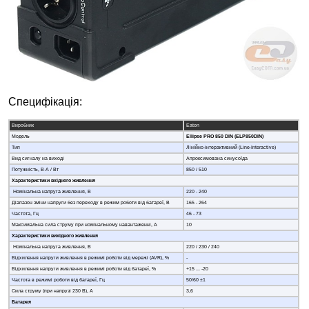
Специфікація:
Виробник
Eaton
Модель
Ellipse PRO 850 DIN (ELP850DIN)
Тип
Лінійно-інтерактивний (Line-Interactive)
Вид сигналу на виході
Апроксимована синусоїда
Потужність, В·А / Вт
850 / 510
Характеристики вхідного живлення
Номінальна напруга живлення, В
220 - 240
Діапазон зміни напруги без переходу в режим роботи від батареї, В
165 - 264
Частота, Гц
46 - 73
Максимальна сила струму при номінальному навантаженні, А
10
Характеристики вихідного живлення
Номінальна напруга живлення, В
220 / 230 / 240
Відхилення напруги живлення в режимі роботи від мережі (AVR), %
-
Відхилення напруги живлення в режимі роботи від батареї, %
+15 ... -20
Частота в режимі роботи від батареї, Гц
50/60 ±1
Сила струму (при напрузі 230 В), А
3,6
Батарея