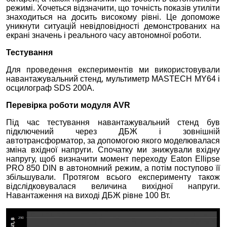
режимі. Хочеться відзначити, що точність показів утиліти
знаходиться на досить високому рівні. Це допоможе
уникнути ситуацій невідповідності демонстрованих на
екрані значень і реального часу автономної роботи.
Тестування
Для проведення експериментів ми використовували
навантажувальний стенд, мультиметр MASTECH MY64 і
осцилограф SDS 200A.
Перевірка роботи модуля AVR
Під час тестування навантажувальний стенд був
підключений через ДБЖ і зовнішній
автотрансформатор, за допомогою якого моделювалася
зміна вхідної напруги. Спочатку ми знижували вхідну
напругу, щоб визначити момент переходу Eaton Ellipse
PRO 850 DIN в автономний режим, а потім поступово її
збільшували. Протягом всього експерименту також
відслідковувалася величина вихідної напруги.
Навантаження на виході ДБЖ рівне 100 Вт.