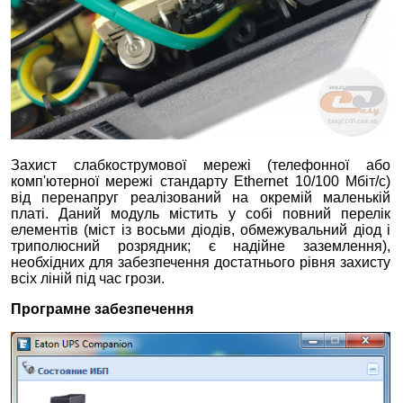
Захист слабкострумової мережі (телефонної або
комп'ютерної мережі стандарту Ethernet 10/100 Мбіт/с)
від перенапруг реалізований на окремій маленькій
платі. Даний модуль містить у собі повний перелік
елементів (міст із восьми діодів, обмежувальний діод і
триполюсний розрядник; є надійне заземлення),
необхідних для забезпечення достатнього рівня захисту
всіх ліній під час грози.
Програмне забезпечення