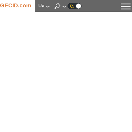
GECID.com
ua
Новини
Відео
Огляди
Цифрова індустрія
Процесори
Оперативна пам’ять
Материнські плати
Відеокарти
Системи охолодження
Накопичувачі
Корпуси
Джерела живлення
Мультимедіа
Цифрове фото та відео
Монітори