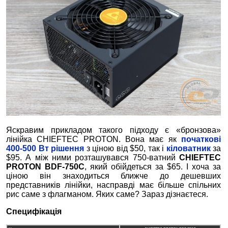
Яскравим прикладом такого підходу є «бронзова»
лінійка CHIEFTEC PROTON. Вона має як
початкові
400-500 Вт рішення
з ціною від $50, так і
кіловатник
за
$95. А між ними розташувався 750-ватний
CHIEFTEC
PROTON BDF-750C
, який обійдеться за $65. І хоча за
ціною він знаходиться ближче до дешевших
представників лінійки, насправді має більше спільних
рис саме з флагманом. Яких саме? Зараз дізнаєтеся.
Специфікація