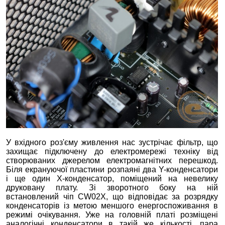
У вхідного роз'єму живлення нас зустрічає фільтр, що
захищає підключену до електромережі техніку від
створюваних джерелом електромагнітних перешкод.
Біля екрануючої пластини розпаяні два Y-конденсатори
і ще один Х-конденсатор, поміщений на невелику
друковану плату. Зі зворотного боку на ній
встановлений чіп CW02X, що відповідає за розрядку
конденсаторів із метою меншого енергоспоживання в
режимі очікування. Уже на головній платі розміщені
аналогічні конденсатори в такій же кількості, пара