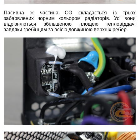
Пасивна ж частина СО складається із трьох
забарвлених чорним кольором радіаторів. Усі вони
відрізняються збільшеною площею тепловіддачі
завдяки гребінцям за всією довжиною верхніх ребер.