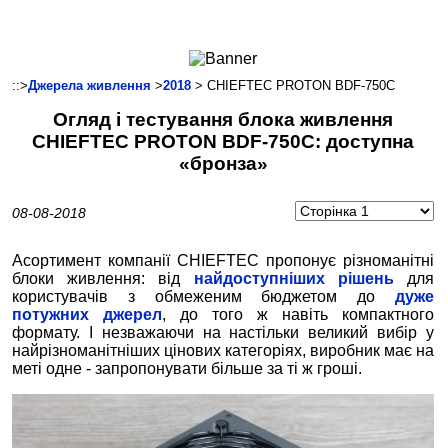
Ноутбуки і Планшети
Смартфони
Комунікації
::>
Джерела живлення
>
2018
> CHIEFTEC PROTON BDF-750C
Периферія
Огляд і тестування блока живлення
Автоелектроніка
CHIEFTEC PROTON BDF-750C: доступна
Програмне забезпечення
«бронза»
Ігри
08-08-2018
Асортимент компанії CHIEFTEC пропонує різноманітні
блоки живлення: від
найдоступніших рішень
для
користувачів з обмеженим бюджетом до
дуже
потужних джерел
, до того ж навіть компактного
формату. І незважаючи на настільки великий вибір у
найрізноманітніших цінових категоріях, виробник має на
меті одне - запропонувати більше за ті ж гроші.