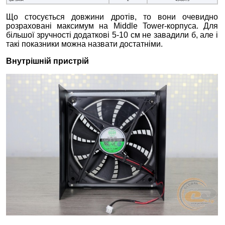
три SATA
2
45-60-75
Що стосується довжини дротів, то вони очевидно
розраховані максимум на Middle Tower-корпуса. Для
більшої зручності додаткові 5-10 см не завадили б, але і
такі показники можна назвати достатніми.
Внутрішній пристрій