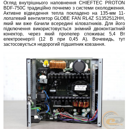
Огляд внутрішнього наповнення CHIEFTEC PROTON
BDF-750C традиційно почнемо з системи охолодження.
Активне відведення тепла покладено на 135-мм 11-
лопатевий вентилятор GLOBE FAN RL4Z S1352512HH,
який ми вже бачили всередині кіловатників. Для його
підключення використовується знімний двоконтактний
конектор, через який пропелер споживає 5,4 Вт
електроенергії (12 В при 0,45 А). Вочевидь, тут
застосовується недорогий підшипник ковзання.