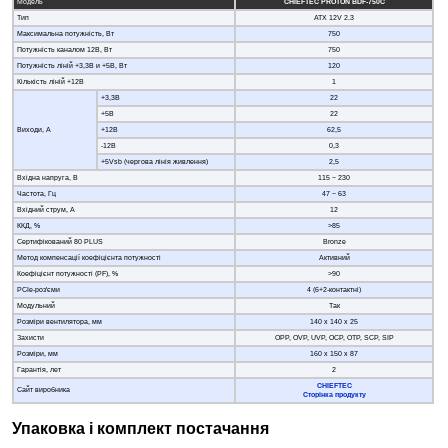
Модель
CHIEFTEC PROTON BDF-750C
Тип
ATX 12V 2.3
Максимальна потужність, Вт
750
Потужність каналом 12В, Вт
750
Потужність ліній +3,3В и +5В, Вт
120
Кількість ліній +12В
1
+3,3В
22
+5В
22
Виходи, А
+12В
62,5
-12В
0,3
+5Vsb (чергова лінія живлення)
2,5
Вхідна напруга, В
115 − 230
Частота, Гц
47 − 63
Вхідний струм, А
12
ККД, %
>85
Сертифікований 80 PLUS
Bronze
Метод компенсації коефіцієнта потужності
Активний
Коефіцієнт потужності (PF), %
>90
PCIe-роз'єми
4 (6+2-контактні)
Модульний
Так
Розміри вентилятора, мм
140 x 140 x 25
Захисти
OPP, OVP, UVP, OCP, OTP, SCP, SIP
Розміри, мм
160 х 150 х 87
Гарантія, лет
2
CHIEFTEC
Сайт виробника
Сторінка продукту
Упаковка і комплект постачання