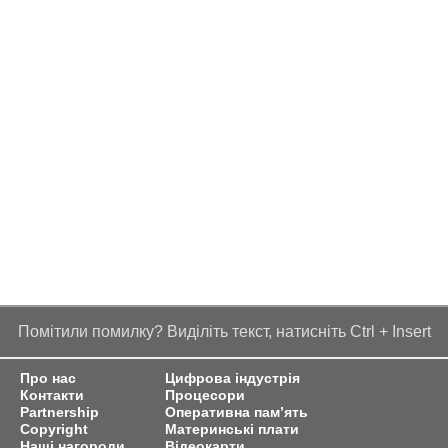
Помітили помилку? Виділіть текст, натисніть Ctrl + Insert
Про нас
Цифрова індустрія
Контакти
Процесори
Partnership
Оперативна пам’ять
Copyright
Материнські плати
Наші нагороди
Відеокарти