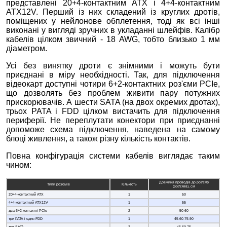
представлені 20+4-контактним ATX і 4+4-контактним
ATX12V. Перший із них складений із круглих дротів,
поміщених у нейлонове обплетення, тоді як всі інші
виконані у вигляді зручних в укладанні шлейфів. Калібр
кабелів цілком звичний - 18 AWG, тобто близько 1 мм
діаметром.
Усі без винятку дроти є знімними і можуть бути
приєднані в міру необхідності. Так, для підключення
відеокарт доступні чотири 6+2-контактних роз'єми PCIe,
що дозволять без проблем живити пару потужних
прискорювачів. А шести SATA (на двох окремих дротах),
трьох PATA і FDD цілком вистачить для підключення
периферії. Не переплутати конектори при приєднанні
допоможе схема підключення, наведена на самому
блоці живлення, а також різну кількість контактів.
Повна конфігурація системи кабелів виглядає таким
чином:
Довжина проводів до роз'єму
Типи роз'ємів
Кількість
(роз'ємів), см
20+4-контактний ATX
1
50
4+4-контактний ATX12V
1
55
два 6+2-контактні PCIe
2
50-60
три PATA і один FDD
1
45-60-75-90