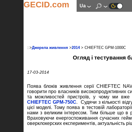
GECID.com
ua
::>
Джерела живлення
>
2014
> CHIEFTEC GPM-1000C
Огляд і тестування
17-03-2014
Поява блоків живлення серії CHIEFTEC NAVI
говорити про власників високопродуктивних с
та можливостей пристроїв, у чому ми вже
CHIEFTEC GPM-750C
. Судячи з кількості ві
цієї моделі. Тому поява в тестовій лаборато
нами з великим інтересом. Тим більше що в 
Враховуючи енергоспоживання сучасних гейме
оверклокерских експериментів, актуальність ріш