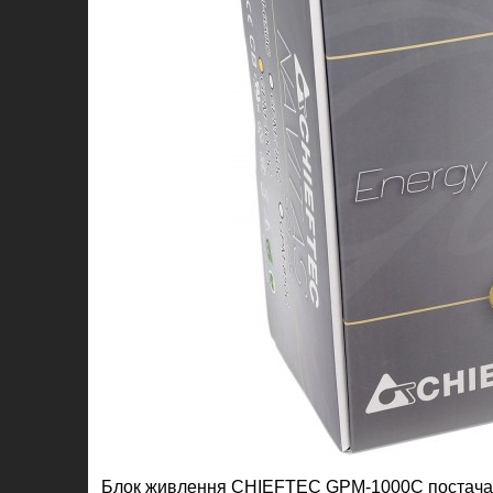
Блок живлення CHIEFTEC GPM-1000C постачаєтьс