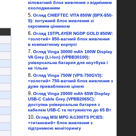
кіловатний блок живлення з відмінним
охолодженням
Огляд CHIEFTEC VITA 850W (BPX-850-
S): потужний блок живлення зі
скромним цінником
Огляд 1STPLAYER NGDP GOLD 850W:
«золотий» 850-ватний блок живлення
в компактному корпусі
Огляд Vinga 30000 mAh 100W Display
VA Grey (Li-Ion) (VPBB30100):
універсальна батарея для ноутбука і
не тільки
Огляд Vinga 750W (VPS-750GV3):
«золотий» 750-ватний блок живлення з
дуже привабливою ціною
Огляд Vinga 20000 mAh 65W Display
USB-C Cable Grey (VPBB2065C):
доступна універсальна батарея з
кабелем USB-C та потужністю до 65 Вт
Огляд MSI MPG Ai1300TS PCIE5:
«титановий» блок живлення з
підтримкою моніторингу