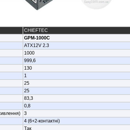
CHIEFTEC
GPM-1000C
ATX12V 2.3
1000
999,6
130
1
25
25
83,3
0,8
живлення)
3
4 (6+2-контактні)
Так