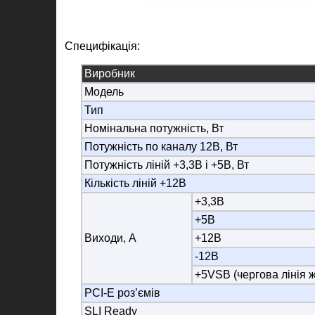
Специфікація:
Виробник
Модель
Тип
Номінальна потужність, Вт
Потужність по каналу 12В, Вт
Потужність ліній +3,3В і +5В, Вт
Кількість ліній +12В
+3,3В
+5В
Виходи, А
+12В
-12В
+5VSB (чергова лінія 
PCI-E роз’ємів
SLI Ready