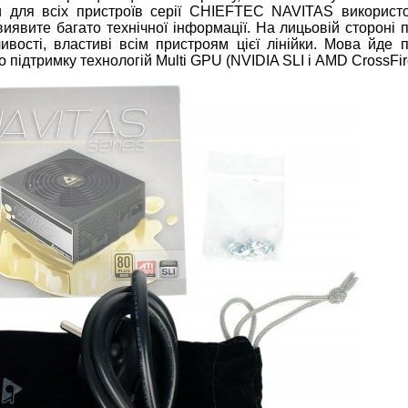
и для всіх пристроїв серії CHIEFTEC NAVITAS використ
иявите багато технічної інформації. На лицьовій стороні 
ивості, властиві всім пристроям цієї лінійки. Мова йде 
 підтримку технологій Multi GPU (NVIDIA SLI і AMD CrossFir