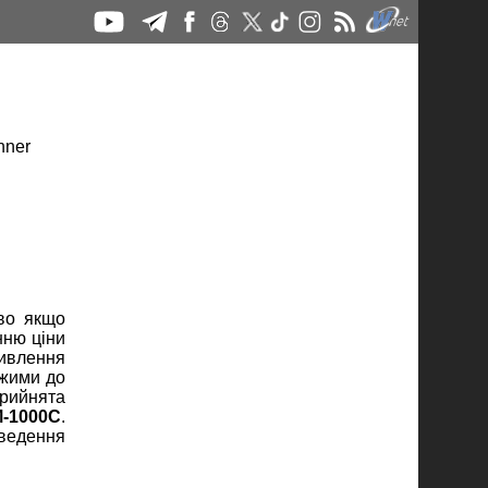
во якщо
нню ціни
ивлення
ужими до
прийнята
-1000C
.
оведення