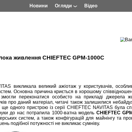
Новини
Огляди
Відео
 блока живлення CHIEFTEC GPM-1000C
TAS викликала великий ажіотаж у користувачів, особли
истем. Основна причина криється в хорошому співвідноше
 змогли переконатися особисто на прикладі джерела ж
дгуків про даний матеріал, читачі також залишилися небайд
рії ще одного пристрою із серії CHIEFTEC NAVITAS була с
руки до нас потрапила 1000-ватна модель
CHIEFTEC GPM
рських систем, а також конфігурацій для майнінгу та пр
ень подібної потужності не викликає сумніву.