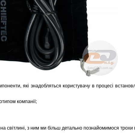
омпоненти, які знадобляться користувачу в процесі встанов
готипом компанії;
а світлині, з ним ми більш детально познайомимося трохи 