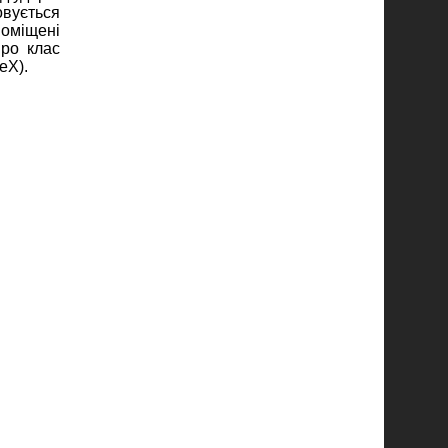
овується
поміщені
про клас
eX).