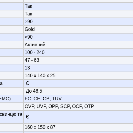
Так
Так
>90
Gold
>90
Активний
100 - 240
47 - 63
13
140 х 140 х 25
ра
Є
До 48,5
/EMC)
FC, CE, CB, TUV
OVP, UVP, OPP, SCP, OCP, OTP
 свинцю та
Є
160 х 150 х 87