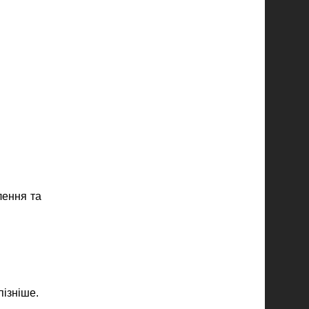
лення та
пізніше.