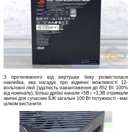
З протилежного від вертушки боку розмістилася
наклейка, яка нагадує про відмінні можливості 12-
вольтової лінії (здатність навантаження до 852 Вт, 100%
від номіналу). Більш дрібні канали +5В і +3,3В отримали
звичні для сучасних БЖ загальні 100 Вт потужності - має
цілком вистачити.