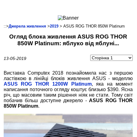
Ноутбуки і Планшети
Смартфони
Комунікації
::>
Джерела живлення
>
2019
> ASUS ROG THOR 850W Platinum
Периферія
Огляд блока живлення ASUS ROG THOR
Автоелектроніка
850W Platinum: яблуко від яблуні...
Програмне забезпечення
Ігри
13-05-2019
Виставка Computex 2018 познайомила нас з першою
ластівкою в лінійці блоків живлення ASUS - моделлю
ASUS ROG THOR 1200W Platinum
, яка на момент
написання поточного огляду коштує близько $390. Ясна
річ, що масовим таким рішення ніяк не стати. Тому світ
побачив більш доступне джерело -
ASUS ROG THOR
850W Platinum
.