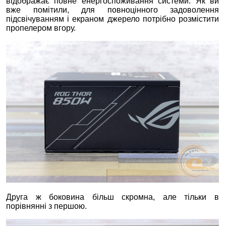
відображає повне енергоспоживання системи. Як ви
вже помітили, для повноцінного задоволення
підсвічуванням і екраном джерело потрібно розмістити
пропелером вгору.
Друга ж боковина більш скромна, але тільки в
порівнянні з першою.