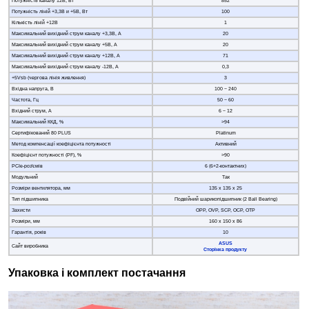
Потужність каналу 12В, Вт
852
Потужність ліній +3,3В и +5В, Вт
100
Кількість ліній +12В
1
Максимальний вихідний струм каналу +3,3В, А
20
Максимальний вихідний струм каналу +5В, А
20
Максимальний вихідний струм каналу +12В, А
71
Максимальний вихідний струм каналу -12В, А
0,3
+5Vsb (чергова лінія живлення)
3
Вхідна напруга, В
100 − 240
Частота, Гц
50 − 60
Вхідний струм, А
6 − 12
Максимальний ККД, %
>94
Сертифікований 80 PLUS
Platinum
Метод компенсації коефіцієнта потужності
Активний
Коефіцієнт потужності (PF), %
>90
PCIe-роз'ємів
6 (6+2-контактних)
Модульний
Так
Розміри вентилятора, мм
135 x 135 x 25
Тип підшипника
Подвійний шарикопідшипник (2 Ball Bearing)
Захисти
OPP, OVP, SCP, OCP, OTP
Розміри, мм
160 х 150 х 86
Гарантія, років
10
ASUS
Сайт виробника
Сторінка продукту
Упаковка і комплект постачання