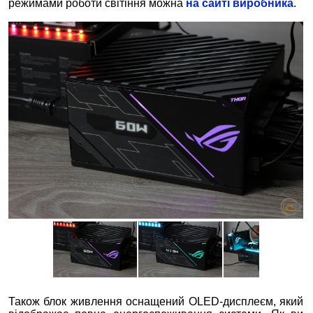
режимами роботи світіння можна
на сайті виробника
.
Також блок живлення оснащений OLED-дисплеєм, який