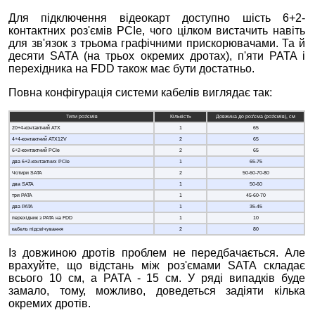
Для підключення відеокарт доступно шість 6+2-
контактних роз'ємів PCIe, чого цілком вистачить навіть
для зв'язок з трьома графічними прискорювачами. Та й
десяти SATA (на трьох окремих дротах), п'яти PATA і
перехідника на FDD також має бути достатньо.
Повна конфігурація системи кабелів виглядає так:
Типи роз'ємів
Кількість
Довжина до роз'єма (роз'ємів), см
20+4-контактний ATX
1
65
4+4-контактний ATX12V
2
65
6+2-контактний PCIe
2
65
два 6+2-контактних PCIe
1
65-75
Чотири SATA
2
50-60-70-80
два SATA
1
50-60
три PATA
1
45-60-70
два PATA
1
35-45
перехідник з PATA на FDD
1
10
кабель підсвічування
2
80
Із довжиною дротів проблем не передбачається. Але
врахуйте, що відстань між роз'ємами SATA складає
всього 10 см, а PATA - 15 см. У ряді випадків буде
замало, тому, можливо, доведеться задіяти кілька
окремих дротів.