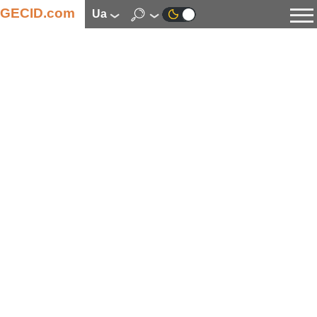
GECID.com
ua
Новини
Відео
Огляди
Цифрова індустрія
Процесори
Оперативна пам’ять
Материнські плати
Відеокарти
Системи охолодження
Накопичувачі
Корпуси
Джерела живлення
Мультимедіа
Цифрове фото та відео
Монітори