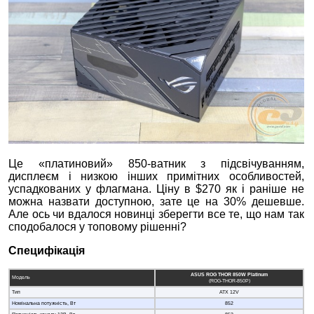
Це «платиновий» 850-ватник з підсвічуванням,
дисплеєм і низкою інших примітних особливостей,
успадкованих у флагмана. Ціну в $270 як і раніше не
можна назвати доступною, зате це на 30% дешевше.
Але ось чи вдалося новинці зберегти все те, що нам так
сподобалося у топовому рішенні?
Специфікація
ASUS ROG THOR 850W Platinum
Модель
(ROG-THOR-850P)
Тип
ATX 12V
Номінальна потужність, Вт
852