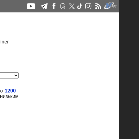
тю
1200
і
низьким