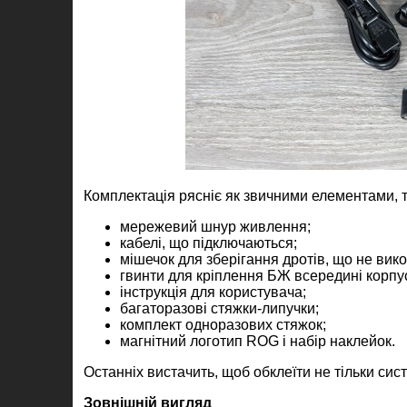
Комплектація рясніє як звичними елементами, та
мережевий шнур живлення;
кабелі, що підключаються;
мішечок для зберігання дротів, що не вик
гвинти для кріплення БЖ всередині корпу
інструкція для користувача;
багаторазові стяжки-липучки;
комплект одноразових стяжок;
магнітний логотип ROG і набір наклейок.
Останніх вистачить, щоб обклеїти не тільки сис
Зовнішній вигляд