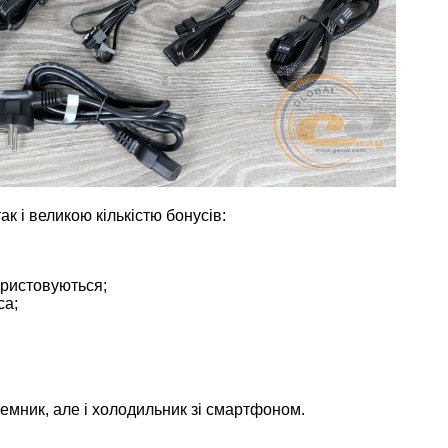
к і великою кількістю бонусів:
ористовуються;
са;
темник, але і холодильник зі смартфоном.