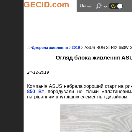
GECID.com
ua
::>
Джерела живлення
>
2019
> ASUS ROG STRIX 650W 
Огляд блока живлення AS
24-12-2019
Компанія ASUS набрала хороший старт на рин
850 Вт
порадували не тільки «платиновим»
нагріванням внутрішніх елементів і дизайном.