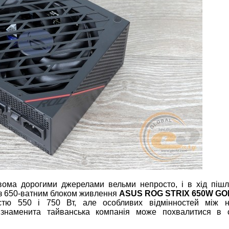
вома дорогими джерелами вельми непросто, і в хід піш
 з 650-ватним блоком живлення
ASUS ROG STRIX 650W GO
ністю 550 і 750 Вт, але особливих відмінностей між 
 знаменита тайванська компанія може похвалитися в с