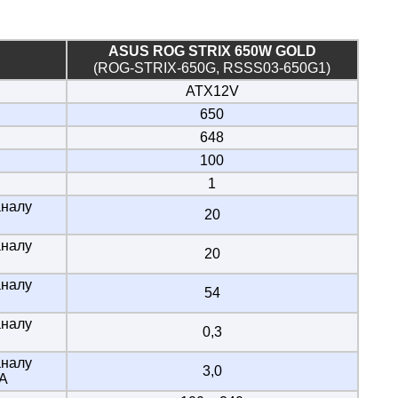
ASUS ROG STRIX 650W GOLD
(ROG-STRIX-650G, RSSS03-650G1)
ATX12V
650
648
100
1
аналу
20
аналу
20
аналу
54
аналу
0,3
аналу
3,0
 А