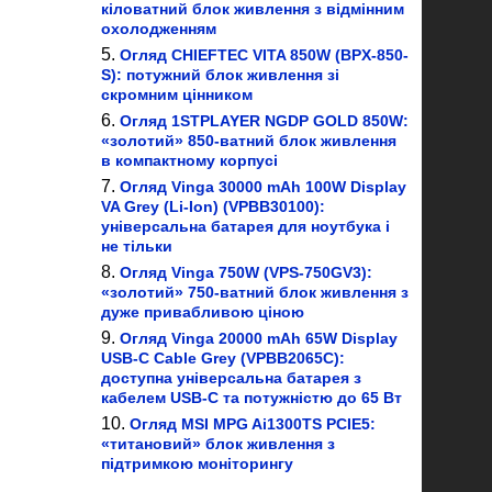
кіловатний блок живлення з відмінним
охолодженням
Огляд CHIEFTEC VITA 850W (BPX-850-
S): потужний блок живлення зі
скромним цінником
Огляд 1STPLAYER NGDP GOLD 850W:
«золотий» 850-ватний блок живлення
в компактному корпусі
Огляд Vinga 30000 mAh 100W Display
VA Grey (Li-Ion) (VPBB30100):
універсальна батарея для ноутбука і
не тільки
Огляд Vinga 750W (VPS-750GV3):
«золотий» 750-ватний блок живлення з
дуже привабливою ціною
Огляд Vinga 20000 mAh 65W Display
USB-C Cable Grey (VPBB2065C):
доступна універсальна батарея з
кабелем USB-C та потужністю до 65 Вт
Огляд MSI MPG Ai1300TS PCIE5:
«титановий» блок живлення з
підтримкою моніторингу