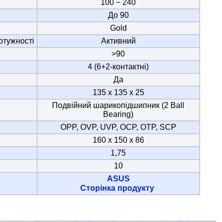
100 − 240
До 90
Gold
отужності
Активний
>90
4 (6+2-контактні)
Да
135 х 135 х 25
Подвійний шарикопідшипник (2 Ball
Bearing)
OPP, OVP, UVP, OCP, OTP, SCP
160 х 150 х 86
1,75
10
ASUS
Сторінка продукту