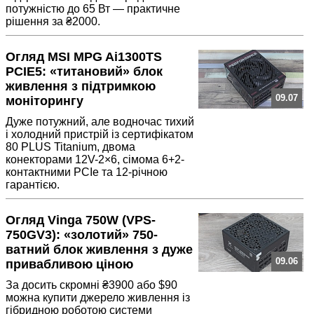
потужністю до 65 Вт — практичне
рішення за ₴2000.
Огляд MSI MPG Ai1300TS
PCIE5: «титановий» блок
живлення з підтримкою
09.07
моніторингу
Дуже потужний, але водночас тихий
і холодний пристрій із сертифікатом
80 PLUS Titanium, двома
конекторами 12V-2×6, сімома 6+2-
контактними PCIe та 12-річною
гарантією.
Огляд Vinga 750W (VPS-
750GV3): «золотий» 750-
ватний блок живлення з дуже
09.06
привабливою ціною
За досить скромні ₴3900 або $90
можна купити джерело живлення із
гібридною роботою системи