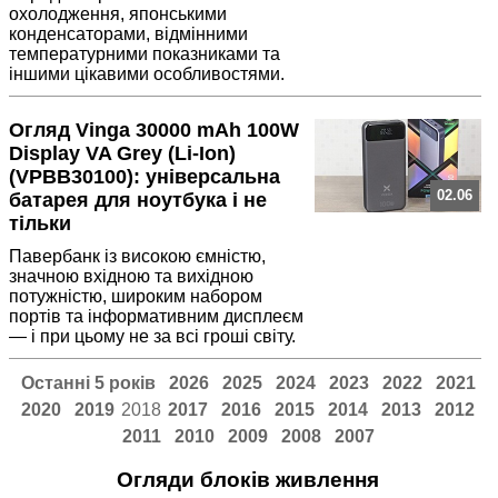
охолодження, японськими
конденсаторами, відмінними
температурними показниками та
іншими цікавими особливостями.
Огляд Vinga 30000 mAh 100W
Display VA Grey (Li-Ion)
(VPBB30100): універсальна
02.06
батарея для ноутбука і не
тільки
Павербанк із високою ємністю,
значною вхідною та вихідною
потужністю, широким набором
портів та інформативним дисплеєм
— і при цьому не за всі гроші світу.
Останні 5 років
2026
2025
2024
2023
2022
2021
2020
2019
2018
2017
2016
2015
2014
2013
2012
2011
2010
2009
2008
2007
Огляди блоків живлення