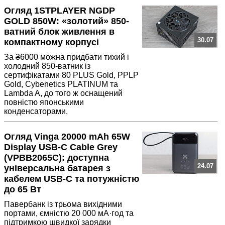
Огляд 1STPLAYER NGDP
GOLD 850W: «золотий» 850-
ватний блок живлення в
30.07
компактному корпусі
За ₴6000 можна придбати тихий і
холодний 850-ватник із
сертифікатами 80 PLUS Gold, PPLP
Gold, Cybenetics PLATINUM та
Lambda A, до того ж оснащений
повністю японськими
конденсаторами.
Огляд Vinga 20000 mAh 65W
Display USB-C Cable Grey
(VPBB2065C): доступна
24.07
універсальна батарея з
кабелем USB-C та потужністю
до 65 Вт
Павербанк із трьома вихідними
портами, ємністю 20 000 мА·год та
підтримкою швидкої зарядки