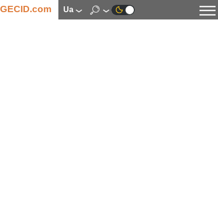
GECID.com
ua
Новини
Відео
Огляди
Цифрова індустрія
Процесори
Оперативна пам’ять
Материнські плати
Відеокарти
Системи охолодження
Накопичувачі
Корпуси
Джерела живлення
Мультимедіа
Цифрове фото та відео
Монітори