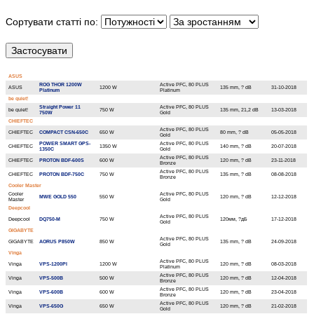
Сортувати статті по:
ASUS
ROG THOR 1200W
Active PFC, 80 PLUS
ASUS
1200 W
135 mm, ? dB
31-10-2018
Platinum
Platinum
be quiet!
Straight Power 11
Active PFC, 80 PLUS
be quiet!
750 W
135 mm, 21,2 dB
13-03-2018
750W
Gold
CHIEFTEC
Active PFC, 80 PLUS
CHIEFTEC
COMPACT CSN-650C
650 W
80 mm, ? dB
05-05-2018
Gold
POWER SMART GPS-
Active PFC, 80 PLUS
CHIEFTEC
1350 W
140 mm, ? dB
20-07-2018
1350C
Gold
Active PFC, 80 PLUS
CHIEFTEC
PROTON BDF-600S
600 W
120 mm, ? dB
23-11-2018
Bronze
Active PFC, 80 PLUS
CHIEFTEC
PROTON BDF-750C
750 W
135 mm, ? dB
08-08-2018
Bronze
Cooler Master
Cooler
Active PFC, 80 PLUS
MWE GOLD 550
550 W
120 mm, ? dB
12-12-2018
Master
Gold
Deepcool
Active PFC, 80 PLUS
Deepcool
DQ750-M
750 W
120мм, ?дБ
17-12-2018
Gold
GIGABYTE
Active PFC, 80 PLUS
GIGABYTE
AORUS P850W
850 W
135 mm, ? dB
24-09-2018
Gold
Vinga
Active PFC, 80 PLUS
Vinga
VPS-1200Pl
1200 W
120 mm, ? dB
08-03-2018
Platinum
Active PFC, 80 PLUS
Vinga
VPS-500B
500 W
120 mm, ? dB
12-04-2018
Bronze
Active PFC, 80 PLUS
Vinga
VPS-600B
600 W
120 mm, ? dB
23-04-2018
Bronze
Active PFC, 80 PLUS
Vinga
VPS-650G
650 W
120 mm, ? dB
21-02-2018
Gold