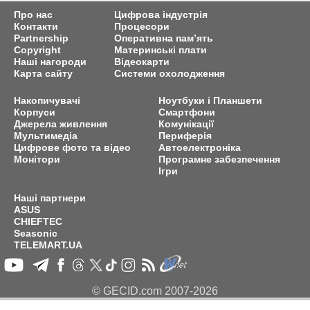
Про нас
Цифрова індустрія
Контакти
Процесори
Partnership
Оперативна пам’ять
Copyright
Материнські плати
Наші нагороди
Відеокарти
Карта сайту
Системи охолодження
Накопичувачі
Ноутбуки і Планшети
Корпуси
Смартфони
Джерела живлення
Комунікації
Мультимедіа
Периферія
Цифрове фото та відео
Автоелектроніка
Монітори
Програмне забезпечення
Ігри
Наші партнери
ASUS
CHIEFTEC
Seasonic
TELEMART.UA
© GECID.com 2007-2026