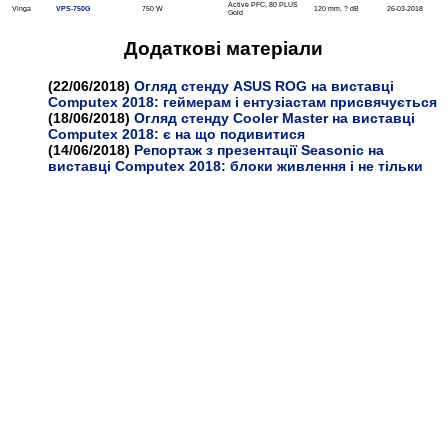
Active PFC, 80 PLUS
Vinga
VPS-750G
750 W
120 mm, ? dB
26-03-2018
Gold
Додатковi матерiали
(22/06/2018)
Огляд стенду ASUS ROG на виставці
Computex 2018: геймерам і ентузіастам присвячується
(18/06/2018)
Огляд стенду Cooler Master на виставці
Computex 2018: є на що подивитися
(14/06/2018)
Репортаж з презентації Seasonic на
виставці Computex 2018: блоки живлення і не тільки