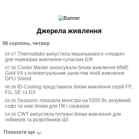
Ноутбуки і Планшети
Смартфони
Комунікації
Джерела живлення
Периферія
Автоелектроніка
06 серпень, четвер
Програмне забезпечення
Thermaltake випустила кишенькового «лікаря»
04.07
Ігри
для перевірки живлення сучасних БЖ
Cooler Master анонсувала блоки живлення MWE
07.06
Gold V4 з інтелектуальним захистом ліній живлення
GPU Shield
ID-Cooling представила блоки живлення серій FP,
06.06
FG, SE та DX
Seasonic показала монстра на 5200 Вт, розумний
04.06
софт та нові блоки для ПК і серверів
CWT випустила потужні блоки живлення для
04.06
геймерів та розробників ШІ
Показати ще