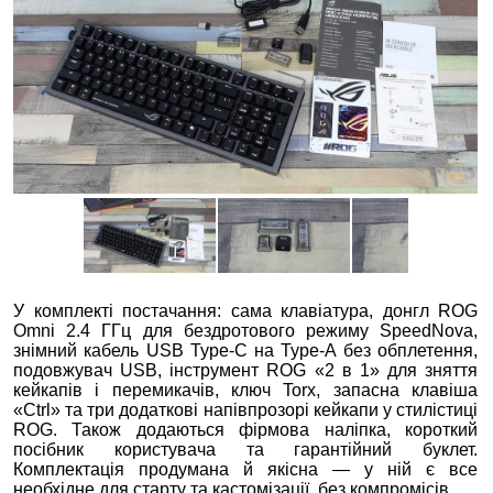
У комплекті постачання: сама клавіатура, донгл ROG
Omni 2.4 ГГц для бездротового режиму SpeedNova,
знімний кабель USB Type‑C на Type‑A без обплетення,
подовжувач USB, інструмент ROG «2 в 1» для зняття
кейкапів і перемикачів, ключ Torx, запасна клавіша
«Ctrl» та три додаткові напівпрозорі кейкапи у стилістиці
ROG. Також додаються фірмова наліпка, короткий
посібник користувача та гарантійний буклет.
Комплектація продумана й якісна — у ній є все
необхідне для старту та кастомізації, без компромісів.