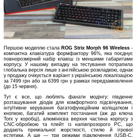
Першою моделлю стала
ROG Strix Morph 96 Wireless
-
компактна клавіатура формфактору 96%, яка поєднує
повнорозмірний набір клавіш із меншими габаритами
корпусу. У нашому випадку на тестування потрапила
глобальна версія лише з англійською розкладкою, однак
у продажу очікується варіант з українською локалізацією
за 7499 грн або за 6399 грн у рамках передзамовлення
(до 15 червня).
Тут є все, що люблять фанати модінгу: південне
розташування діодів для комфортного підсвічування,
інтуїтивне керування багатофункційним коліщатком і
кнопкою, багатий комплект постачання (аж до ключа
Torx у коробці), алюмінієва верхня частина корпусу з
CNC‑обробкою та плейт із напівпрозорого PC, що
додають преміальної жорсткості, стилю й ігрової
естетики. А ще — три режими підключення (USB‑C,