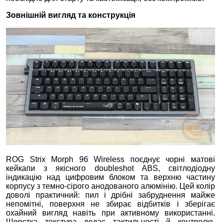
Зовнішній вигляд та конструкція
ROG Strix Morph 96 Wireless поєднує чорні матові
кейкапи з якісного doubleshot ABS, світлодіодну
індикацію над цифровим блоком та верхню частину
корпусу з темно‑сірого анодованого алюмінію. Цей колір
доволі практичний: пил і дрібні забруднення майже
непомітні, поверхня не збирає відбитків і зберігає
охайний вигляд навіть при активному використанні.
Шорстка текстура додає тактильності й контролю.