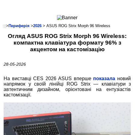
Ноутбуки і Планшети
Смартфони
Комунікації
::>
Периферія
>
2026
> ASUS ROG Strix Morph 96 Wireless
Периферія
Огляд ASUS ROG Strix Morph 96 Wireless:
Автоелектроніка
компактна клавіатура формату 96% з
Програмне забезпечення
акцентом на кастомізацію
Ігри
28-05-2026
На виставці CES 2026 ASUS вперше
показала
новий
напрямок у своїй лінійці ROG Strix — клавіатури з
автентичним дизайном, орієнтовані на ентузіастів
кастомізації.