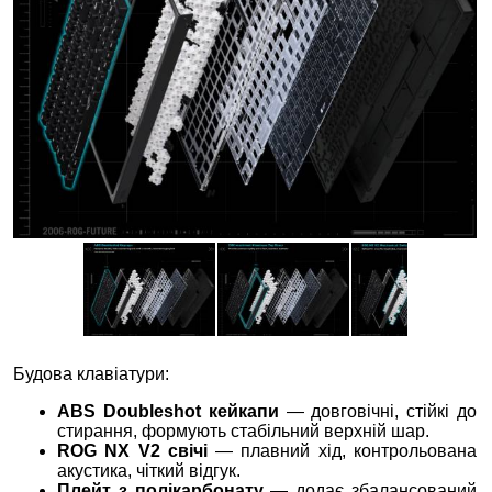
Будова клавіатури:
ABS Doubleshot кейкапи
— довговічні, стійкі до
стирання, формують стабільний верхній шар.
ROG NX V2
свічі
— плавний хід, контрольована
акустика, чіткий відгук.
Плейт з полікарбонату
— додає збалансований