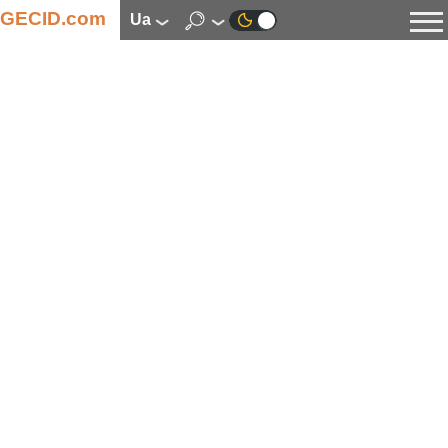
GECID.com
ua
Новини
Відео
Огляди
Цифрова індустрія
Процесори
Оперативна пам’ять
Материнські плати
Відеокарти
Системи охолодження
Накопичувачі
Корпуси
Джерела живлення
Мультимедіа
Цифрове фото та відео
Монітори