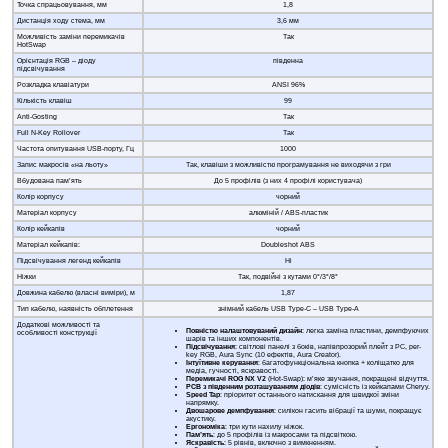
Точка спрацьовування, мм
1,8
Дистанція ходу стема, мм
3,6 мм
Можливість заміни перемикачів
Так
HotSwap
Орієнтація RGB – діоду
південна
підсвічування
Розкладка клавіатури
ANSI 96%
Кількість клавіш
99
Anti-Gosting
Так
Full N-Key Rollover
Так
Частота опитування USB-порту, Гц
1000
Запис макросів «на льоту»
Так, клавіши з можливістю програмування не виходячи з гри
Вбудована пам’ять
До 5 профілів (з них 4 профілі користувача)
Колір корпусу
чорний
Матеріал корпусу
алюміній / ABS-пластик
Колір кейкапів
чорний
Матеріал кейкапів:
Doubleshot ABS
Підсвічування легенд кейкапів
Ні
Ніжки
Так, подвійні з кутами 0°/3°/8°
Довжина кабелю (власні виміри), м
1,87
Тип кабелю, наявність обплетення
знімний кабель USB Type-C – USB Type-A
Додаткові можливості та
Повністю налаштовуваний дизайн
: легка заміна пластини, демпфуючих
особливості конструкції
шарів та інших компонентів.
Підсвічування
: світлові панелі з боків, напівпрозорий плейт з PC, per-
key RGB, Aura Sync (10 ефектів, Aura Creator).
Інтуїтивне керування
: багатофункціональна кнопка + коліщатко для
медіа, гучності, яскравості.
Перемикачі ROG NX V2
(Hot-Swap): м’яке звучання, покращені відчуття.
PCB з південним розташуванням діодів
: сумісність із кейкапами Cheryy.
Speed Tap
: пріоритет останнього натискання для швидкої зміни
напрямку.
Двошарове демпфування
: силікон гасить вібрації та шуми, покращує
акустику.
Ергономіка
: три кути нахилу ніжок.
Пам’ять
: до 5 профілів із макросами та підсвіткою.
Яскравість
: 5 рівнів, включно з вимкненням.