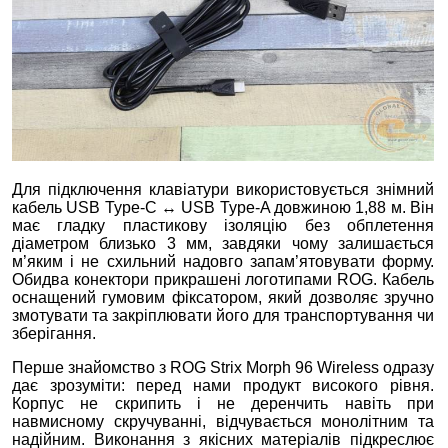
Для підключення клавіатури використовується знімний
кабель USB Type‑C ↔ USB Type‑A довжиною 1,88 м. Він
має гладку пластикову ізоляцію без обплетення
діаметром близько 3 мм, завдяки чому залишається
м’яким і не схильний надовго запам’ятовувати форму.
Обидва конектори прикрашені логотипами ROG. Кабель
оснащений гумовим фіксатором, який дозволяє зручно
змотувати та закріплювати його для транспортування чи
зберігання.
Перше знайомство з ROG Strix Morph 96 Wireless одразу
дає зрозуміти: перед нами продукт високого рівня.
Корпус не скрипить і не деренчить навіть при
навмисному скручуванні, відчувається монолітним та
надійним. Виконання з якісних матеріалів підкреслює