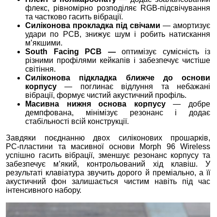
флекс, рівномірно розподіляє RGB‑підсвічування
та частково гасить вібрації.
Силіконова прокладка під свічами
— амортизує
удари по PCB, знижує шум і робить натискання
м’якшими.
South Facing PCB —
оптимізує сумісність із
різними профілями кейкапів і забезпечує чистіше
світіння.
Силіконова підкладка ближче до основи
корпусу
— поглинає відлуння та небажані
вібрації, формує чистий акустичний профіль.
Масивна нижня основа корпусу
— добре
демпфована, мінімізує резонанс і додає
стабільності всій конструкції.
Завдяки поєднанню двох силіконових прошарків,
PC‑пластини та масивної основи Morph 96 Wireless
успішно гасить вібрації, зменшує резонанс корпусу та
забезпечує м’який, контрольований хід клавіш. У
результаті клавіатура звучить дорого й преміально, а її
акустичний фон залишається чистим навіть під час
інтенсивного набору.