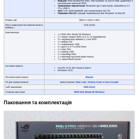
Кейкапи
: ROG Doubleshot ABS, текстуровані та зносостійкі; додатково 3
напівпрозорі ковпачки ROG.
Трирежимне підключення
: Bluetooth (до 3 пристроїв), SpeedNova 2.4
ГГц, USB-C.
Gear
Link: вебінтерфейс для налаштувань без ПЗ.
Підтримка MacOS
: швидке перемикання між Windows та MacOS.
Розмір, мм
398,0 x 134,0 x 39,0
Маса клавіатури без кабелю (власні
1125 (1124)
виміри), г
Комплектація
1 x ROG Strix Morph 96 Wireless
1 x знімач клавіш ROG «2 в 1» та перемикачів
3 x напівпрозорі кейкапи у стилі ROG
1 x кейкап Ctrl
1 x подовжувач USB
1 x донгл 2.4 ГГц ROG Omni
1 x ключ Torx
1 x кабель USB
1 x наклейка ROG
1 x короткий посібник користувача
1 x гарантійний буклет
Системні вимоги
macOS 10.11 або пізнішої версії
Windows 10/11
Посібник користувача
Manual
ПЗ для налаштування
вебінструмент
Gear Link
/
Armory Crate та Aura Creator
Сайт виробника
ROG ASUS
Сторінка пристрою
ROG Strix Morph 96 Wireless
Паковання та комплектація