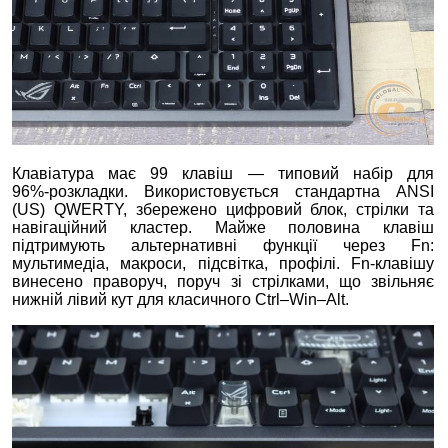
Клавіатура має 99 клавіш — типовий набір для
96%‑розкладки. Використовується стандартна ANSI
(US) QWERTY, збережено цифровий блок, стрілки та
навігаційний кластер. Майже половина клавіш
підтримують альтернативні функції через Fn:
мультимедіа, макроси, підсвітка, профілі. Fn‑клавішу
винесено праворуч, поруч зі стрілками, що звільняє
нижній лівий кут для класичного Ctrl–Win–Alt.