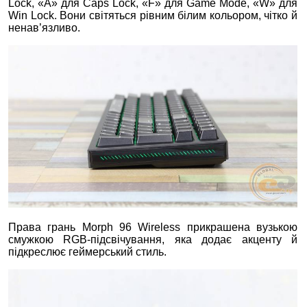
Lock, «A» для Caps Lock, «F» для Game Mode, «W» для
Win Lock. Вони світяться рівним білим кольором, чітко й
ненав’язливо.
Права грань Morph 96 Wireless прикрашена вузькою
смужкою RGB‑підсвічування, яка додає акценту й
підкреслює геймерський стиль.