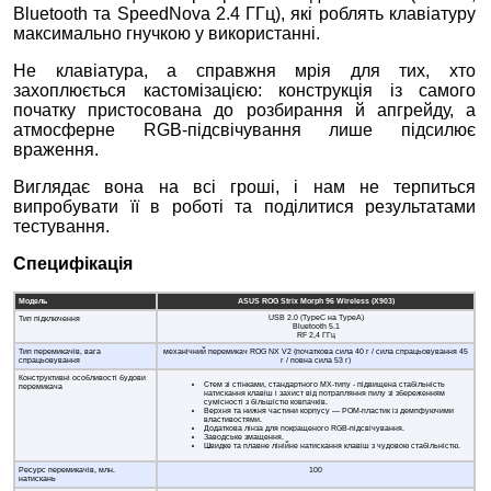
Bluetooth та SpeedNova 2.4 ГГц), які роблять клавіатуру
максимально гнучкою у використанні.
Не клавіатура, а справжня мрія для тих, хто
захоплюється кастомізацією: конструкція із самого
початку пристосована до розбирання й апгрейду, а
атмосферне RGB‑підсвічування лише підсилює
враження.
Виглядає вона на всі гроші, і нам не терпиться
випробувати її в роботі та поділитися результатами
тестування.
Специфікація
Модель
ASUS ROG Strix Morph 96 Wireless (X903)
USB 2.0 (TypeC на TypeA)
Тип підключення
Bluetooth 5.1
RF 2,4 ГГц
Тип перемикачів, вага
механічний перемикач ROG NX V2 (початкова сила 40 г / сила спрацьовування 45
спрацьовування
г / повна сила 53 г)
Конструктивні особливості будови
Стем зі стінками, стандартного MX-типу - підвищена стабільність
перемикача
натискання клавіш і захист від потрапляння пилу зі збереженням
сумісності з більшістю ковпачків.
Верхня та нижня частини корпусу — POM-пластик із демпфуючими
властивостями.
Додаткова лінза для покращеного RGB-підсвічування.
Заводське змащення.
Швидке та плавне лінійне натискання клавіш з чудовою стабільністю.
Ресурс перемикачів, млн.
100
натискань