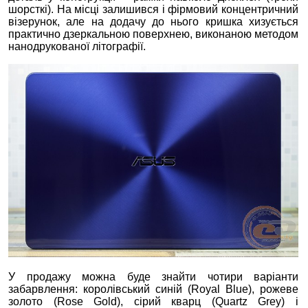
шорсткі). На місці залишився і фірмовий концентричний
візерунок, але на додачу до нього кришка хизується
практично дзеркальною поверхнею, виконаною методом
нанодрукованої літографії.
У продажу можна буде знайти чотири варіанти
забарвлення: королівський синій (Royal Blue), рожеве
золото (Rose Gold), сірий кварц (Quartz Grey) і