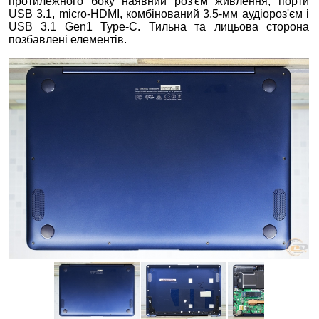
протилежного боку наявнйи роз'єм живлення, порти
USB 3.1, micro-HDMI, комбінований 3,5-мм аудіороз'єм і
USB 3.1 Gen1 Type-C. Тильна та лицьова сторона
позбавлені елементів.