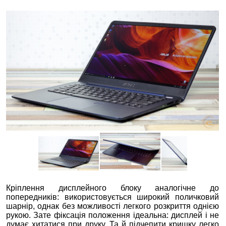
Кріплення дисплейного блоку аналогічне до
попередників: використовується широкий поличковий
шарнір, однак без можливості легкого розкриття однією
рукою. Зате фіксація положення ідеальна: дисплей і не
думає хитатися при друку. Та й підчепити кришку легко