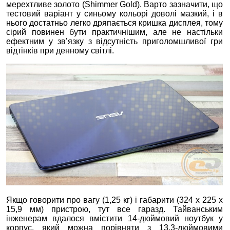
мерехтливе золото (Shimmer Gold). Варто зазначити, що
тестовий варіант у синьому кольорі доволі мазкий, і в
нього достатньо легко дряпається кришка дисплея, тому
сірий повинен бути практичнішим, але не настільки
ефектним у зв’язку з відсутність приголомшливої гри
відтінків при денному світлі.
Якщо говорити про вагу (1,25 кг) і габарити (324 x 225 x
15,9 мм) пристрою, тут все гаразд. Тайванським
інженерам вдалося вмістити 14-дюймовий ноутбук у
корпус, який можна порівняти з 13,3-дюймовими