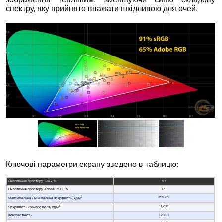
спектру, яку прийнято вважати шкідливою для очей.
Ключові параметри екрану зведено в таблицю:
Охоплення простору SRG, %
91
Охоплення простору Adobe RGB, %
65
2
359 /21
Максимальна / мінімальна яскравість, кд/м
2
0,292
Яскравість чорного поля, кд/м
Контрастність
1231:1