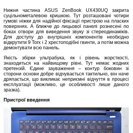
Нижня частина ASUS ZenBook UX430UQ закрита
суцільнометалевою кришкою. Тут розташовані чотири
гумові ніжки для надійної фіксації пристрою на пласких
поверхнях. А ближче до лицьової панелі рознесені по
боках отвори для виведення звуку зі стереодинаміків.
Для доступу до внутрішніх компонентів необхідно
відкрутити 9 Torx і 2 хрестоподібні гвинти, а потім можна
демонтувати всю панель.
Якість збірки ультрабука, як і рівень жорсткості,
знаходиться на найвищому рівні. Тут немає жодних
претензій. Єдине зауваження – контур боковин зі
сторони основи добре відчувається тактильно, він наче
дряпається, що викликає неприємні відчуття в процесі
експлуатації (можливо, це особливості лише даного
зразка).
Пристрої введення