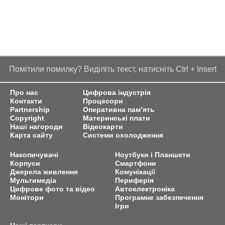
Помітили помилку? Виділіть текст, натисніть Ctrl + Insert
Про нас
Цифрова індустрія
Контакти
Процесори
Partnership
Оперативна пам’ять
Copyright
Материнські плати
Наші нагороди
Відеокарти
Карта сайту
Системи охолодження
Накопичувачі
Ноутбуки і Планшети
Корпуси
Смартфони
Джерела живлення
Комунікації
Мультимедіа
Периферія
Цифрове фото та відео
Автоелектроніка
Монітори
Програмне забезпечення
Ігри