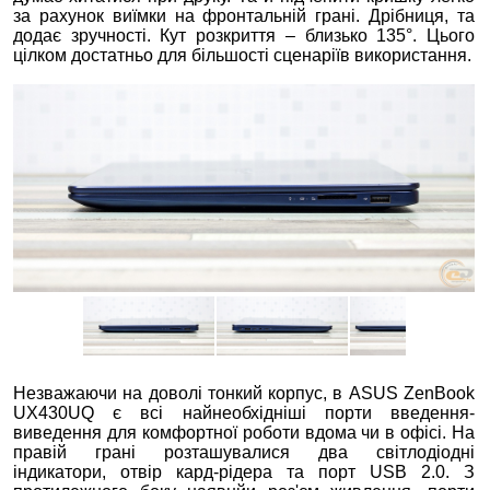
за рахунок виїмки на фронтальній грані. Дрібниця, та
додає зручності. Кут розкриття – близько 135°. Цього
цілком достатньо для більшості сценаріїв використання.
Незважаючи на доволі тонкий корпус, в ASUS ZenBook
UX430UQ є всі найнеобхідніші порти введення-
виведення для комфортної роботи вдома чи в офісі. На
правій грані розташувалися два світлодіодні
індикатори, отвір кард-рідера та порт USB 2.0. З