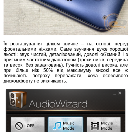
Їх розташування цілком звичне – на основі, перед
фронтальними ніжками. Саме звучання дуже хорошої
якості: звук чистий, деталізований, доволі об'ємний і з
приємним частотним діапазоном (трохи низів, середина
та високі без завалювань). Гучність доволі висока, але
при більш ніж 50% від максимуму високі все ж
починають потроху переважати, хоча особливого
дискомфорту не викликають.