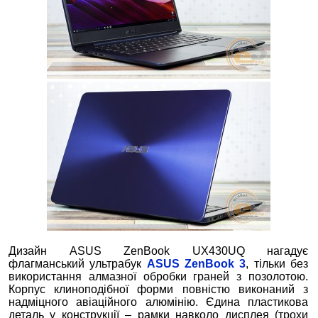
Дизайн ASUS ZenBook UX430UQ нагадує
флагманський ультрабук
ASUS ZenBook 3
, тільки без
використання алмазної обробки граней з позолотою.
Корпус клиноподібної форми повністю виконаний з
надміцного авіаційного алюмінію. Єдина пластикова
деталь у конструкції – рамки навколо дисплея (трохи