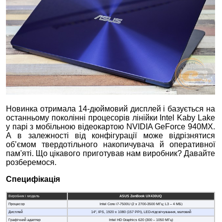
Новинка отримала 14-дюймовий дисплей і базується на
останньому поколінні процесорів лінійки Intel Kaby Lake
у парі з мобільною відеокартою NVIDIA GeForce 940MX.
А в залежності від конфігурації може відрізнятися
об’ємом твердотільного накопичувача й оперативної
пам'яті. Що цікавого приготував нам виробник? Давайте
розберемося.
Специфікація
Виробник і модель
ASUS ZenBook UX430UQ
Процесор
Intel Core i7-7500U (2 x 2700-3500 МГц; L3 – 4 МБ)
Дисплей
14", IPS, 1920 x 1080 (157 PPI), LED-підсвічування, матовий
Графічний адаптер
Intel HD Graphics 620 (300 – 1050 МГц)