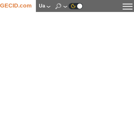
GECID.com
ua
Новини
Відео
Огляди
Цифрова індустрія
Процесори
Оперативна пам’ять
Материнські плати
Відеокарти
Системи охолодження
Накопичувачі
Корпуси
Джерела живлення
Мультимедіа
Цифрове фото та відео
Монітори