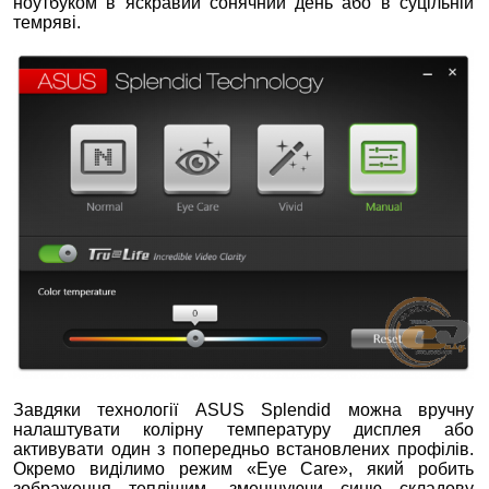
ноутбуком в яскравий сонячний день або в суцільній
темряві.
Завдяки технології ASUS Splendid можна вручну
налаштувати колірну температуру дисплея або
активувати один з попередньо встановлених профілів.
Окремо виділимо режим «Eye Care», який робить
зображення теплішим, зменшуючи синю складову