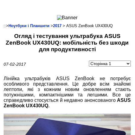
Ноутбуки і Планшети
Смартфони
Комунікації
::>
Ноутбуки і Планшети
>
2017
> ASUS ZenBook UX430UQ
Периферія
Огляд і тестування ультрабука ASUS
Автоелектроніка
ZenBook UX430UQ: мобільність без шкоди
Програмне забезпечення
для продуктивності
Ігри
07-02-2017
Лінійка ультрабуків ASUS ZenBook не потребує
особливого представлення. Це добре всім знайомі
лептопи, які з кожним новим оновленням стають
потужнішими, компактнішими та легшими. Все це
справедливо стосується й недавно анонсованого
ASUS
ZenBook UX430UQ.