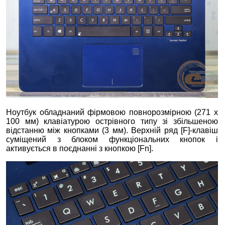
Ноутбук обладнаний фірмовою повнорозмірною (271 х
100 мм) клавіатурою острівного типу зі збільшеною
відстанню між кнопками (3 мм). Верхній ряд [F]-клавіш
суміщений з блоком функціональних кнопок і
активується в поєднанні з кнопкою [Fn].