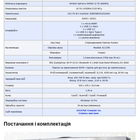
Мобільна відеокарта
NVIDIA GeForce 940MX (2 ГБ GDDR3)
Оперативна пам’ять
16 ГБ LPDDR4-2133 МГц
Накопичувач
512 ГБ M.2 SanDisk SD8SN8U512G1002
Кард-рідер
SDHC / SDXC
1 x micro-HDMI
1 x USB 3.1 Gen1
1 x USB 2.0
Інтерфейси
1 x USB 3.1 Gen1 Type-C
1 x комбінований аудіороз'єм
1 x роз'єм живлення
Акустика
Стереодинаміки Harman Kardon
Мультимедіа
Обробка звуку
Realtek ALC295
Мікрофон
Стерео
Веб-камера
1,3-мегапіксельна (720p при 30 к/с)
Мережеві можливості
802.11а/b/g/n/ас Wi-Fi (2×2) і Bluetooth 4.1 (Intel Dual Band Wireless-AC 8260
Безпека
Пароль на завантаження BIOS і пароль для доступу до накопичувача
Акумулятор
Літій-полімерний, 3-елементний, незнімний: 11,5 В, 4335 мА·год, 50 Вт·год
Вхід: 100~240 В змін. напр. при 50/60 Гц
Зарядний пристрій
Вихід: 19 В пост. напр., 3,42 A, 65 Вт
Розміри
324 x 225 x 15,9 мм
Вага
1,25 кг
Колір
Синій / Золотий / Сірий / Рожевий
Операційна система
Windows 10 Pro
Офіційна гарантія
24 місяця (обмежена)
ASUSTeK Computer Inc.
Сайт виробника
Сторінка пристрою
Постачання і комплектація