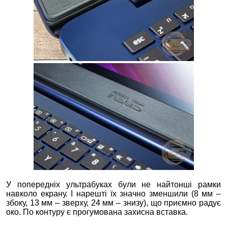
У попередніх ультрабуках були не найтонші рамки
навколо екрану. І нарешті їх значно зменшили (8 мм –
збоку, 13 мм – зверху, 24 мм – знизу), що приємно радує
око. По контуру є прогумована захисна вставка.