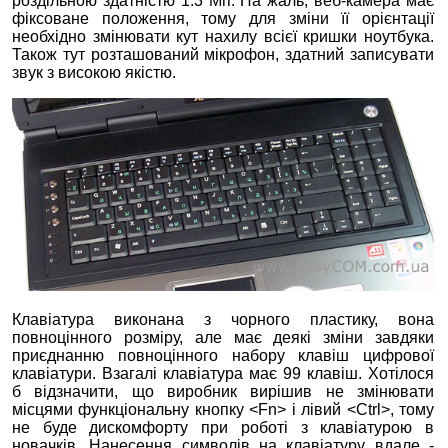
роздільною здатністю 1.3 Мп. На жаль, веб-камера має
фіксоване положення, тому для зміни її орієнтації
необхідно змінювати кут нахилу всієї кришки ноутбука.
Також тут розташований мікрофон, здатний записувати
звук з високою якістю.
Клавіатура виконана з чорного пластику, вона
повноцінного розміру, але має деякі зміни завдяки
приєднанню повноцінного набору клавіш цифрової
клавіатури. Взагалі клавіатура має 99 клавіш. Хотілося
б відзначити, що виробник вирішив не змінювати
місцями функціональну кнопку <Fn> і лівий <Ctrl>, тому
не буде дискомфорту при роботі з клавіатурою в
новачків. Нанесення символів на клавіатуру вдале -