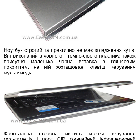
Ноутбук строгий та практично не має згладжених кутів.
Він виконаний з чорного і темно-сірого пластику, також
присутня маленька чорна вставка з глянсовим
покриттям, на ній розташовані клавіші керування
мультимедіа.
Фронтальна сторона містить кнопки керування
мультимедіа і порт CIR (звичайний інфрачервоний