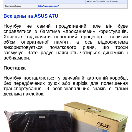
Windows Vista® Home Premium
Сайт виробника
http://www.asus.com/
Все цены на ASUS A7U
Ноутбук не самий продуктивний, але він буде
справлятися з багатьма «проханнями» користувачів.
Хочеться відзначити непоганий процесор і великий
об'єм оперативної пам'яті, а ось відеосистема
використовується початкового рівня, що трохи
засмучує. Зате радує наявність чотирьох динаміків і
веб-камери.
Поставка
Ноутбук поставляється у звичайній картонній коробці,
без передбачених ручок або вирізів для полегшення
транспортування. З розпізнавальних знаків є тільки
декілька наклейок.