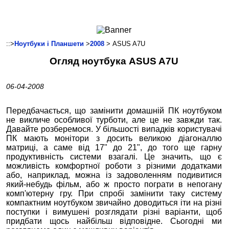
Ноутбуки і Планшети
Смартфони
Комунікації
::>
Ноутбуки і Планшети
>
2008
> ASUS A7U
Периферія
Огляд ноутбука ASUS A7U
Автоелектроніка
Програмне забезпечення
06-04-2008
Ігри
Передбачається, що замінити домашній ПК ноутбуком
не викличе особливої турботи, але це не завжди так.
Давайте розберемося. У більшості випадків користувачі
ПК мають монітори з досить великою діагоналлю
матриці, а саме від 17" до 21", до того ще гарну
продуктивність системи взагалі. Це значить, що є
можливість комфортної роботи з різними додатками
або, наприклад, можна із задоволенням подивитися
який-небудь фільм, або ж просто пограти в непогану
комп'ютерну гру. При спробі замінити таку систему
компактним ноутбуком звичайно доводиться іти на різні
поступки і вимушені розглядати різні варіанти, щоб
придбати щось найбільш відповідне. Сьогодні ми