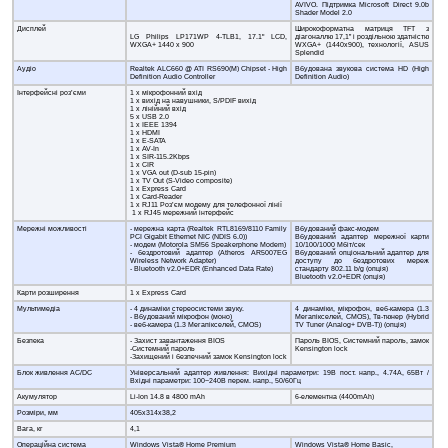
AVIVO. Підтримка Microsoft Direct 9.0b
Shader Model 2.0
Дисплей
Широкоформатна матриця TFT з
LG Philips LP171WP 4-TLB1, 17.1" LCD,
діагоналлю 17,1” і роздільною здатністю
WXGA+ 1440 x 900
WXGA+ (1440x900), технології, ASUS
Splendid
Аудіо
Realtek ALC660 @ ATI RS690(M) Chipset - High
Вбудована звукова система HD (High
Definition Audio Controller
Definition Audio)
Інтерфейсні роз’єми
1 x мікрофонний вхід
1 x вихід на навушники, S/PDIF вихід
1 x лінійний вхід
5 x USB 2.0
1 x IEEE 1394
1 x HDMI
1 x E-SATA
1 x AV-In
1 x SIR-115.2Kbps
1 x CIR
1 x VGA out (D-sub 15-pin)
1 x TV Out (S-Video composite)
1 х Express Card
1 x Card-Reader
1 x RJ11 Роз’єм модему для телефонної лінії
1 x RJ45 мережний інтерфейс
Мережні можливості
- мережна карта (Realtek RTL8169/8110 Family
Вбудований факс-модем
PCI Gigabit Ethernet NIC (NDIS 6.0))
Вбудований адаптер мережної карти
- модем (Motorola SM56 Speakerphone Modem)
10/100/1000 Мбіт/сек
- бездротовий адаптер (Atheros AR5007EG
Вбудований опціональний адаптер для
Wireless Network Adapter)
доступу до бездротових мереж
- Bluetooth v2.0+EDR (Enhanced Data Rate)
стандарту 802.11 b/g (опція)
Bluetooth v2.0+EDR (опція)
Карти розширення
1 х Express Card
Мультимедіа
- 4 динаміки стереосистеми звуку.
4 динаміки, мікрофон, веб-камера (1.3
- Вбудований мікрофон (моно)
Мегапікселей, CMOS), Тв-тюнер (Hybrid
- веб-камера (1.3 Мегапікселей, CMOS)
TV Tuner (Analog+ DVB-T)) (опція)
Безпека
- Захист завантаження BIOS
Пароль BIOS, Системний пароль, замок
-Системний пароль
Kensington lock
-Захищений і безпечний замок Kensington lock
Блок живлення AC/DC
Універсальний адаптер живлення: Вихідні параметри: 19В пост. напр., 4.74А, 65Вт /
Вхідні параметри: 100~240В перем. напр., 50/60Гц
Акумулятор
Li-Ion 14.8 в 4800 mAh
6-елементна (4400mAh)
Розміри, мм
405x314x38,2
Вага, кг
4,1
Операційна система
Windows Vista® Home Premium
Windows Vista® Home Basic,