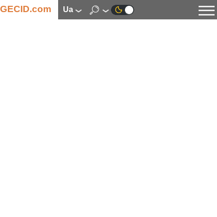
GECID.com
ua
Новини
Відео
Огляди
Цифрова індустрія
Процесори
Оперативна пам’ять
Материнські плати
Відеокарти
Системи охолодження
Накопичувачі
Корпуси
Джерела живлення
Мультимедіа
Цифрове фото та відео
Монітори