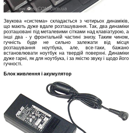
Звукова «система» складається з чотирьох динаміків,
що мають дуже вдале розташування. Так, два динаміки
розташовані під металевими сітками над клавіатурою, а
інші два - у фронтальній частині знизу. Таким чином,
гучність буде не сильно залежати від місця
розташування ноутбука, але, все-таки, бажано
встановлювати ноутбук на твердій поверхні. Динаміки
дуже гарні, як для ноутбука, і за якістю звуку і щодо його
гучності.
Блок живлення і акумулятор