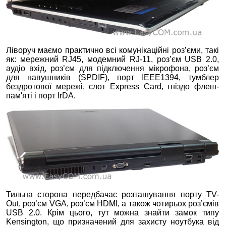
Ліворуч маємо практично всі комунікаційні роз’єми, такі
як: мережний RJ45, модемний RJ-11, роз’єм USB 2.0,
аудіо вхід, роз’єм для підключення мікрофона, роз’єм
для навушників (SPDIF), порт IEEE1394, тумблер
бездротової мережі, слот Express Card, гніздо флеш-
пам'яті і порт IrDA.
Тильна сторона передбачає розташування порту TV-
Out, роз’єм VGA, роз’єм HDMI, а також чотирьох роз’ємів
USB 2.0. Крім цього, тут можна знайти замок типу
Kensington, що призначений для захисту ноутбука від