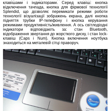
клавішами і індикаторами. Серед клавіш: кнопка
відключення тачпада, кнопка для фірмової технології
Splendid, що дозволяє перемикати режими роботи
технології візуалізації зображень екрана, далі кнопка
підняття трубки IP-телефону і кнопка керування
режимами продуктивність/живлення. А ось світлодіодні
індикатори відповідають за: стан Bluetooth,
відображення звертання до жорсткого диску, і стан lock-
клавіш (Caps і Num). Кнопка включення ноутбука
знаходиться на металевій сітці праворуч.