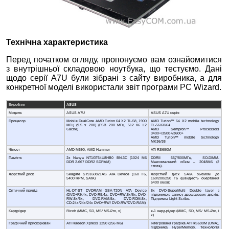
Технічна характеристика
Перед початком огляду, пропонуємо вам ознайомитися
з внутрішньої складовою ноутбука, що тестуємо. Дані
щодо серії A7U були зібрані з сайту виробника, а для
конкретної моделі використали звіт програми PC Wizard.
Виробник
ASUS
Модель
ASUS A7U
ASUS A7U серія
Процесор
Mobile DualCore AMD Turion 64 X2 TL-58, 1900
AMD Turion™ 64 X2 mobile technology
МГц (9.5 x 200) (FSB 200 МГц, 512 Кб L2
TL-56/60/64
Cache)
AMD Sempron™ Processors
3400+/3500+/3600+
AMD Turion™ mobile technology
MK36/38
Чіпсет
AMD M690, AMD Hammer
ATI RS690M
Пам'ять
2x Nanya NT1GT64U8HB0 BN-3C (1024 Мб
DDRII 667/800МГц, SO-DIMM.
DDR 2-667 DDR2 SDRAM)
Максимальний об'єм – 2048Мб (2
слота).
Жорсткий диск
Seagate ST9160821AS ATA Device (160 Гб,
Жорсткий диск SATA об'ємом до
5400 RPM, SATA)
160/200/250 Гб (швидкість обертання
5400 об/хв)
Оптичний привід
HL-DT-ST DVDRAM GSA-T20N ATA Device
8x DVD-SuperMulti Double layer з
(DVD+R9:4x, DVD-R9:4x, DVD+RW:8x/8x, DVD-
підтримкою запису двошарових дисків.
RW:8x/6x, DVD-RAM:5x, DVD-ROM:8x,
Підтримка Light Scribe.
CD:24x/24x/24x DVD+RW/ DVD-RW/DVD-RAM)
Кардрідер
Ricoh (MMC, SD, MS/ MS-Pro, x)
в-1 кард-рідер (MMC, SD, MS/ MS-Pro, і
x)
Графічний прискорювач
ATI Radeon Xpress 1250 (256 Мб)
Інтегрована графіка ATI RS690M (UMA),
підтримка HyperMemory. Технологія