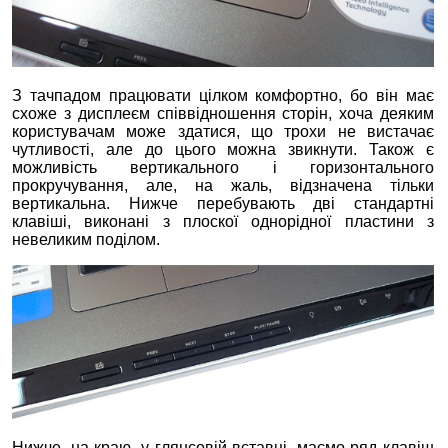
З тачпадом працювати цілком комфортно, бо він має
схоже з дисплеєм співвідношення сторін, хоча деяким
користувачам може здатися, що трохи не вистачає
чутливості, але до цього можна звикнути. Також є
можливість вертикального і горизонтального
прокручування, але, на жаль, відзначена тільки
вертикальна. Нижче перебувають дві стандартні
клавіші, виконані з плоскої однорідної пластини з
невеликим поділом.
Нижче, на краю, у глянсовій вставці, маємо ряд клавіш