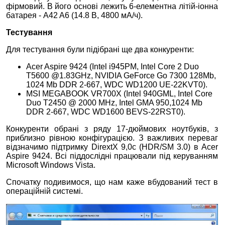
фірмовий. В його основі лежить 6-елементна літій-іонна
батарея - A42 A6 (14.8 В, 4800 мА/ч).
Тестування
Для тестування були підібрані ще два конкуренти:
Acer Aspire 9424 (Intel i945PM, Intel Core 2 Duo
T5600 @1.83GHz, NVIDIA GeForce Go 7300 128Mb,
1024 Mb DDR 2-667, WDC WD1200 UE-22KVT0).
MSI MEGABOOK VR700X (Intel 940GML, Intel Core
Duo T2450 @ 2000 MHz, Intel GMA 950,1024 Mb
DDR 2-667, WDC WD1600 BEVS-22RST0).
Конкуренти обрані з ряду 17-дюймових ноутбуків, з
приблизно рівною конфігурацією. З важливих переваг
відзначимо підтримку DirextХ 9,0c (HDR/SM 3.0) в Acer
Aspire 9424. Всі піддослідні працювали під керуванням
Microsoft Windows Vista.
Спочатку подивимося, що нам каже вбудований тест в
операційній системі.