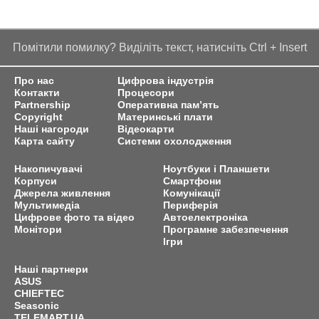
Помітили помилку? Виділіть текст, натисніть Ctrl + Insert
Про нас
Цифрова індустрія
Контакти
Процесори
Partnership
Оперативна пам’ять
Copyright
Материнські плати
Наші нагороди
Відеокарти
Карта сайту
Системи охолодження
Накопичувачі
Ноутбуки і Планшети
Корпуси
Смартфони
Джерела живлення
Комунікації
Мультимедіа
Периферія
Цифрове фото та відео
Автоелектроніка
Монітори
Програмне забезпечення
Ігри
Наші партнери
ASUS
CHIEFTEC
Seasonic
TELEMART.UA