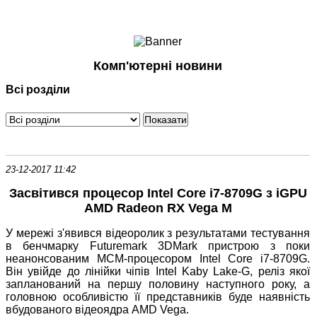
Ноутбуки і Планшети
Смартфони
Комунікації
Комп'ютерні новини
Периферія
Всі розділи
Автоелектроніка
Програмне забезпечення
Ігри
23-12-2017 11:42
Засвітився процесор Intel Core i7-8709G з iGPU
AMD Radeon RX Vega M
У мережі з'явився відеоролик з результатами тестування
в бенчмарку Futuremark 3DMark пристрою з поки
неанонсованим MCM-процесором Intel Core i7-8709G.
Він увійде до лінійки чіпів Intel Kaby Lake-G, реліз якої
запланований на першу половину наступного року, а
головною особливістю її представників буде наявність
вбудованого відеоядра AMD Vega.