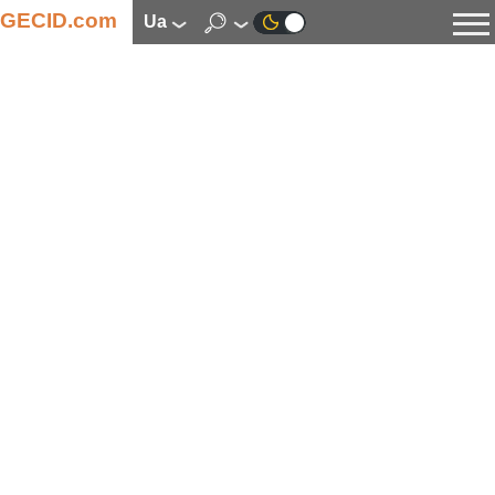
GECID.com
ua
Новини
Відео
Огляди
Цифрова індустрія
Процесори
Оперативна пам’ять
Материнські плати
Відеокарти
Системи охолодження
Накопичувачі
Корпуси
Джерела живлення
Мультимедіа
Цифрове фото та відео
Монітори