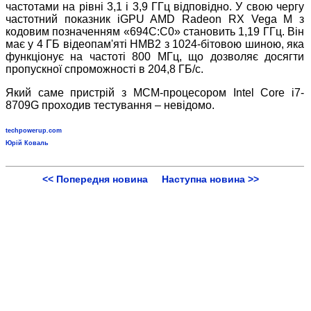
частотами на рівні 3,1 і 3,9 ГГц відповідно. У свою чергу
частотний показник iGPU AMD Radeon RX Vega M з
кодовим позначенням «694C:C0» становить 1,19 ГГц. Він
має у 4 ГБ відеопам'яті HMB2 з 1024-бітовою шиною, яка
функціонує на частоті 800 МГц, що дозволяє досягти
пропускної спроможності в 204,8 ГБ/с.
Який саме пристрій з MCM-процесором Intel Core i7-
8709G проходив тестування – невідомо.
techpowerup.com
Юрій Коваль
<< Попередня новина
Наступна новина >>